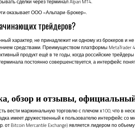
рывать сделки через терминал Alpari MT4.
уги оказывает ООО «Альпари-Брокер».
начинающих трейдеров?
ный характер, не принадлежит ни одному из брокеров и не
ением средствами. Преимуществом платформы MetaTrader 4
тивный продукт ещё в те годы, когда российские трейдеры
терминала постоянно совершенствуется, а интерфейс понят
а, обзор и отзывы, официальный
ь вести маржинальную торговлю с плечом х100, что в неско
дка имеет дружественный к пользователю интерфейс со м
 от Bitcoin Mercantile Exchange) является лидером по объем