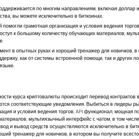
поддерживается по многим направлениям, включая доллар и 
дства, вы можете исключительно в биткоинах.
 помогли грамотная организация и условия ведения торгов
оступ к большому количеству обучающих материалов, муль
е.
ент в опытных руках и хороший тренажер для новичков, в
ержку, как от системы встроенной помощи, так и других п
языке.
ости курса криптовалюты происходит перевод контрактов 
ются соответствующие уведомления. Выбиться в лидеры р
ация и условия ведения торгов, API функционал, мощная по
териалов, мультиязычный интерфейс с чатом, в том числе 
ввод и вывод средств осуществляются исключительно в бит
оший тренажер для новичков, в котором вы получите всест