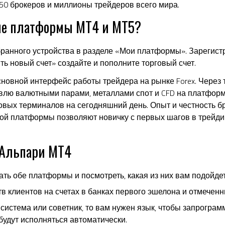
50 брокеров и миллионы трейдеров всего мира.
ые платформы MT4 и MT5?
ранного устройства в разделе «Мои платформы». Зарегист
ыть новый счет» создайте и пополните торговый счет.
овной интерфейс работы трейдера на рынке Forex. Через
влю валютными парами, металлами спот и CFD на платформ
рговых терминалов на сегодняшний день. Опыт и честность 
ой платформы позволяют новичку с первых шагов в трейдин
 Альпари МТ4
ть обе платформы и посмотреть, какая из них вам подойдет
в клиентов на счетах в банках первого эшелона и отмечен
я система или советник, то вам нужен язык, чтобы запрогра
будут исполняться автоматически.