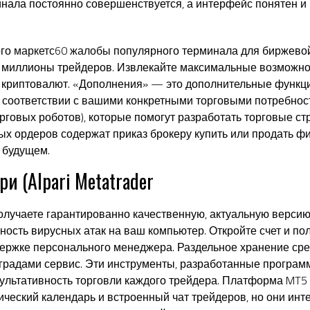
нала постоянно совершенствуется, а интерфейс понятен и 
ого
маркетс60 жалобы
популярного терминала для биржево
миллионы трейдеров. Извлекайте максимальные возможнос
криптовалют. «Дополнения» — это дополнительные функци
в соответствии с вашими конкретными торговыми потребнос
орговых роботов), которые помогут разработать торговые с
х ордеров содержат приказ брокеру купить или продать ф
 будущем.
и (Alpari Metatrader
 получаете гарантированно качественную, актуальную верси
жность вирусных атак на ваш компьютер. Откройте счет и по
ержке персонального менеджера. Раздельное хранение сред
градами сервис. Эти инструменты, разработанные програм
зультативность торговли каждого трейдера. Платформа MT
ический календарь и встроенный чат трейдеров, но они инт