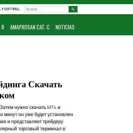
BUSCAR:
L Y SOFTBALL
 B
AMAPROSAN CAT. C
NOTICIAS
йдинга Скачать
ском
 Затем нужно скачать MT4 и
о минут он уже будет установлен
ния и представляет трейдеру
улярный торговый терминал в