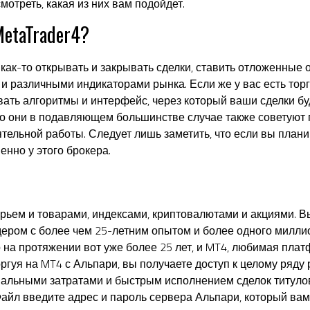
отреть, какая из них вам подойдет.
MetaTrader4?
как-то открывать и закрывать сделки, ставить отложенные о
 и различными индикаторами рынка. Если же у вас есть торг
ать алгоритмы и интерфейс, через который ваши сделки бу
 то они в подавляющем большинстве случае также советуют
ельной работы. Следует лишь заметить, что если вы плани
менно у этого брокера.
рьем и товарами, индексами, криптовалютами и акциями. В
ером с более чем 25-летним опытом и более одного миллио
 на протяжении вот уже более 25 лет, и MT4, любимая пла
оргуя на MT4 с Альпари, вы получаете доступ к целому ряд
мальными затратами и быстрым исполнением сделок титул
айл введите адрес и пароль сервера Альпари, который вам