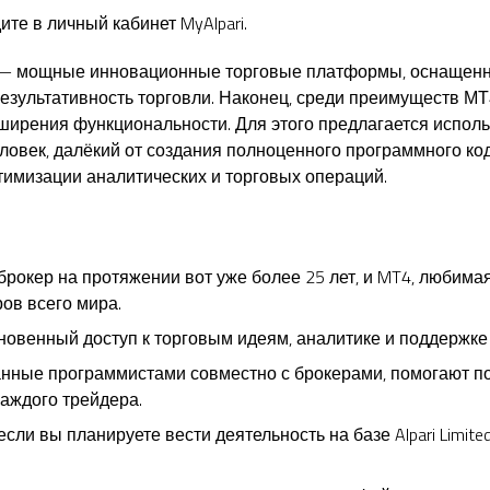
те в личный кабинет MyAlpari.
 мощные инновационные торговые платформы, оснащенн
результативность торговли. Наконец, среди преимуществ М
ирения функциональности. Для этого предлагается исполь
овек, далёкий от создания полноценного программного код
тимизации аналитических и торговых операций.
брокер на протяжении вот уже более 25 лет, и MT4, любим
ов всего мира.
гновенный доступ к торговым идеям, аналитике и поддержк
анные программистами совместно с брокерами, помогают по
каждого трейдера.
если вы планируете вести деятельность на базе Alpari Limit