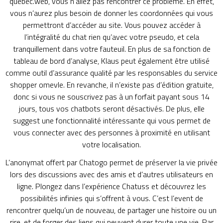
quebec.web, vous n’allez pas rencontrer ce problème. En effet,
vous n’aurez plus besoin de donner les coordonnées qui vous
permettront d’accéder au site. Vous pouvez accéder à
l’intégralité du chat rien qu’avec votre pseudo, et cela
tranquillement dans votre fauteuil. En plus de sa fonction de
tableau de bord d’analyse, Klaus peut également être utilisé
comme outil d’assurance qualité par les responsables du service
shopper omevle. En revanche, il n’existe pas d’édition gratuite,
donc si vous ne souscrivez pas à un forfait payant sous 14
jours, tous vos chatbots seront désactivés. De plus, elle
suggest une fonctionnalité intéressante qui vous permet de
vous connecter avec des personnes à proximité en utilisant
votre localisation.
L’anonymat offert par Chatogo permet de préserver la vie privée
lors des discussions avec des amis et d’autres utilisateurs en
ligne. Plongez dans l’expérience Chatuss et découvrez les
possibilités infinies qui s’offrent à vous. C’est l’event de
rencontrer quelqu’un de nouveau, de partager une histoire ou un
rire, et de forger des liens qui peuvent durer toute une vie. Par