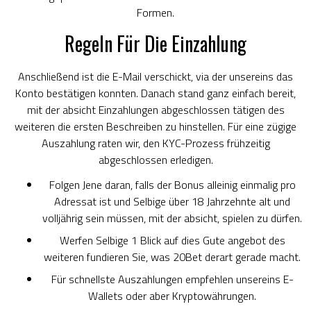
Formen.
Regeln Für Die Einzahlung
Anschließend ist die E-Mail verschickt, via der unsereins das
Konto bestätigen konnten. Danach stand ganz einfach bereit,
mit der absicht Einzahlungen abgeschlossen tätigen des
weiteren die ersten Beschreiben zu hinstellen. Für eine zügige
Auszahlung raten wir, den KYC-Prozess frühzeitig
abgeschlossen erledigen.
Folgen Jene daran, falls der Bonus alleinig einmalig pro
Adressat ist und Selbige über 18 Jahrzehnte alt und
volljährig sein müssen, mit der absicht, spielen zu dürfen.
Werfen Selbige 1 Blick auf dies Gute angebot des
weiteren fundieren Sie, was 20Bet derart gerade macht.
Für schnellste Auszahlungen empfehlen unsereins E-
Wallets oder aber Kryptowährungen.