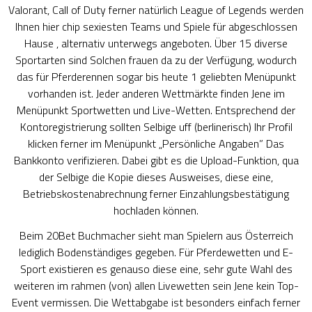
Valorant, Call of Duty ferner natürlich League of Legends werden
Ihnen hier chip sexiesten Teams und Spiele für abgeschlossen
Hause , alternativ unterwegs angeboten. Über 15 diverse
Sportarten sind Solchen frauen da zu der Verfügung, wodurch
das für Pferderennen sogar bis heute 1 geliebten Menüpunkt
vorhanden ist. Jeder anderen Wettmärkte finden Jene im
Menüpunkt Sportwetten und Live-Wetten. Entsprechend der
Kontoregistrierung sollten Selbige uff (berlinerisch) Ihr Profil
klicken ferner im Menüpunkt „Persönliche Angaben” Das
Bankkonto verifizieren. Dabei gibt es die Upload-Funktion, qua
der Selbige die Kopie dieses Ausweises, diese eine,
Betriebskostenabrechnung ferner Einzahlungsbestätigung
hochladen können.
Beim 20Bet Buchmacher sieht man Spielern aus Österreich
lediglich Bodenständiges gegeben. Für Pferdewetten und E-
Sport existieren es genauso diese eine, sehr gute Wahl des
weiteren im rahmen (von) allen Livewetten sein Jene kein Top-
Event vermissen. Die Wettabgabe ist besonders einfach ferner