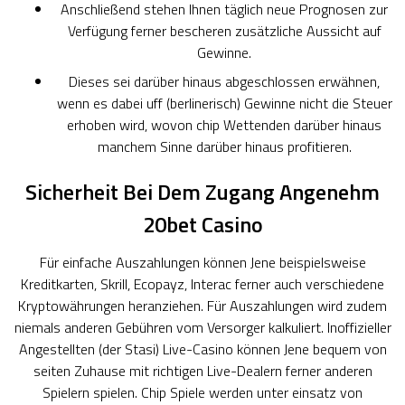
Anschließend stehen Ihnen täglich neue Prognosen zur
Verfügung ferner bescheren zusätzliche Aussicht auf
Gewinne.
Dieses sei darüber hinaus abgeschlossen erwähnen,
wenn es dabei uff (berlinerisch) Gewinne nicht die Steuer
erhoben wird, wovon chip Wettenden darüber hinaus
manchem Sinne darüber hinaus profitieren.
Sicherheit Bei Dem Zugang Angenehm
20bet Casino
Für einfache Auszahlungen können Jene beispielsweise
Kreditkarten, Skrill, Ecopayz, Interac ferner auch verschiedene
Kryptowährungen heranziehen. Für Auszahlungen wird zudem
niemals anderen Gebühren vom Versorger kalkuliert. Inoffizieller
Angestellten (der Stasi) Live-Casino können Jene bequem von
seiten Zuhause mit richtigen Live-Dealern ferner anderen
Spielern spielen. Chip Spiele werden unter einsatz von