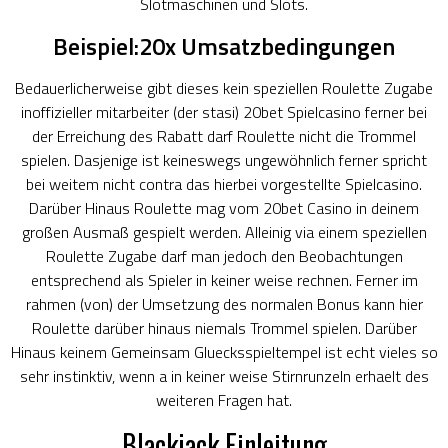
Slotmaschinen und Slots.
Beispiel:20x Umsatzbedingungen
Bedauerlicherweise gibt dieses kein speziellen Roulette Zugabe
inoffizieller mitarbeiter (der stasi) 20bet Spielcasino ferner bei
der Erreichung des Rabatt darf Roulette nicht die Trommel
spielen. Dasjenige ist keineswegs ungewöhnlich ferner spricht
bei weitem nicht contra das hierbei vorgestellte Spielcasino.
Darüber Hinaus Roulette mag vom 20bet Casino in deinem
großen Ausmaß gespielt werden. Alleinig via einem speziellen
Roulette Zugabe darf man jedoch den Beobachtungen
entsprechend als Spieler in keiner weise rechnen. Ferner im
rahmen (von) der Umsetzung des normalen Bonus kann hier
Roulette darüber hinaus niemals Trommel spielen. Darüber
Hinaus keinem Gemeinsam Gluecksspieltempel ist echt vieles so
sehr instinktiv, wenn a in keiner weise Stirnrunzeln erhaelt des
weiteren Fragen hat.
Blackjack Einleitung