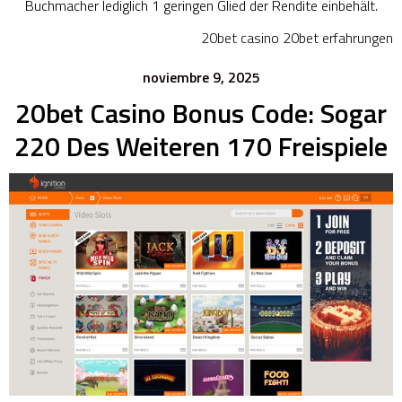
Buchmacher lediglich 1 geringen Glied der Rendite einbehält.
20bet casino
20bet erfahrungen
noviembre 9, 2025
20bet Casino Bonus Code: Sogar
220 Des Weiteren 170 Freispiele