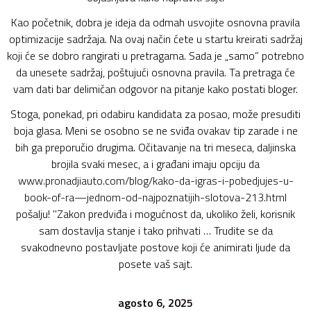
Kao početnik, dobra je ideja da odmah usvojite osnovna pravila
optimizacije sadržaja. Na ovaj način ćete u startu kreirati sadržaj
koji će se dobro rangirati u pretragama. Sada je „samo” potrebno
da unesete sadržaj, poštujući osnovna pravila. Ta pretraga će
vam dati bar delimičan odgovor na pitanje kako postati bloger.
Stoga, ponekad, pri odabiru kandidata za posao, može presuditi
boja glasa. Meni se osobno se ne sviđa ovakav tip zarade i ne
bih ga preporučio drugima. Očitavanje na tri meseca, daljinska
brojila svaki mesec, a i građani imaju opciju da
www.pronadjiauto.com/blog/kako-da-igras-i-pobedjujes-u-
book-of-ra—jednom-od-najpoznatijih-slotova-213.html
pošalju! "Zakon predviđa i mogućnost da, ukoliko želi, korisnik
sam dostavlja stanje i tako prihvati … Trudite se da
svakodnevno postavljate postove koji će animirati ljude da
posete vaš sajt.
agosto 6, 2025