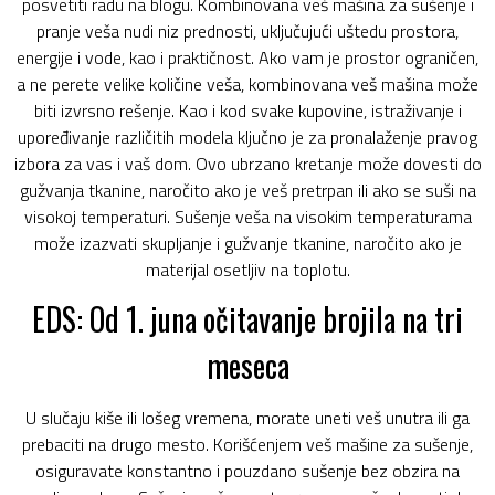
posvetiti radu na blogu. Kombinovana veš mašina za sušenje i
pranje veša nudi niz prednosti, uključujući uštedu prostora,
energije i vode, kao i praktičnost. Ako vam je prostor ograničen,
a ne perete velike količine veša, kombinovana veš mašina može
biti izvrsno rešenje. Kao i kod svake kupovine, istraživanje i
upoređivanje različitih modela ključno je za pronalaženje pravog
izbora za vas i vaš dom. Ovo ubrzano kretanje može dovesti do
gužvanja tkanine, naročito ako je veš pretrpan ili ako se suši na
visokoj temperaturi. Sušenje veša na visokim temperaturama
može izazvati skupljanje i gužvanje tkanine, naročito ako je
materijal osetljiv na toplotu.
EDS: Od 1. juna očitavanje brojila na tri
meseca
U slučaju kiše ili lošeg vremena, morate uneti veš unutra ili ga
prebaciti na drugo mesto. Korišćenjem veš mašine za sušenje,
osiguravate konstantno i pouzdano sušenje bez obzira na