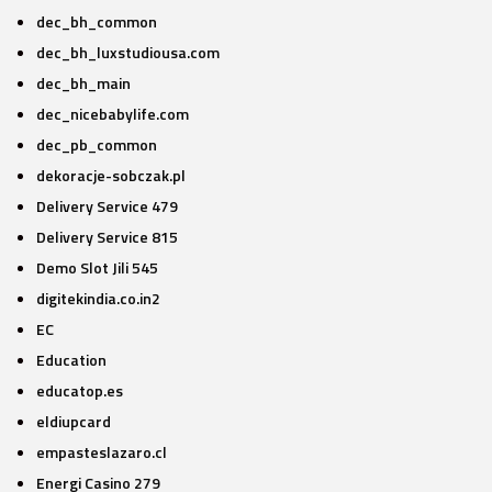
dec_bh_common
dec_bh_luxstudiousa.com
dec_bh_main
dec_nicebabylife.com
dec_pb_common
dekoracje-sobczak.pl
Delivery Service 479
Delivery Service 815
Demo Slot Jili 545
digitekindia.co.in2
EC
Education
educatop.es
eldiupcard
empasteslazaro.cl
Energi Casino 279