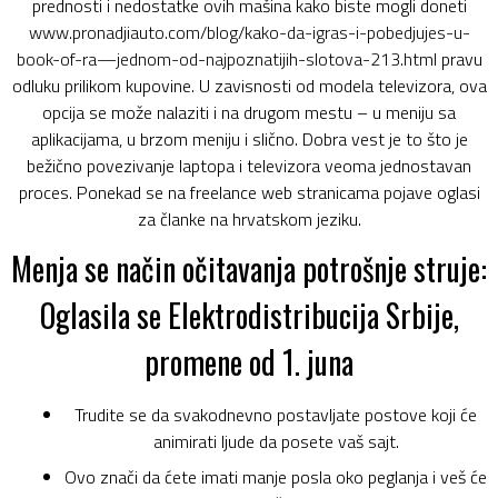
prednosti i nedostatke ovih mašina kako biste mogli doneti
www.pronadjiauto.com/blog/kako-da-igras-i-pobedjujes-u-
book-of-ra—jednom-od-najpoznatijih-slotova-213.html
pravu
odluku prilikom kupovine. U zavisnosti od modela televizora, ova
opcija se može nalaziti i na drugom mestu – u meniju sa
aplikacijama, u brzom meniju i slično. Dobra vest je to što je
bežično povezivanje laptopa i televizora veoma jednostavan
proces. Ponekad se na freelance web stranicama pojave oglasi
za članke na hrvatskom jeziku.
Menja se način očitavanja potrošnje struje:
Oglasila se Elektrodistribucija Srbije,
promene od 1. juna
Trudite se da svakodnevno postavljate postove koji će
animirati ljude da posete vaš sajt.
Ovo znači da ćete imati manje posla oko peglanja i veš će