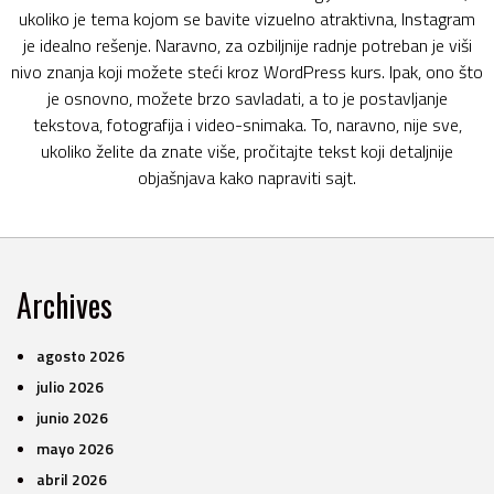
ukoliko je tema kojom se bavite vizuelno atraktivna, Instagram
je idealno rešenje. Naravno, za ozbiljnije radnje potreban je viši
nivo znanja koji možete steći kroz WordPress kurs. Ipak, ono što
je osnovno, možete brzo savladati, a to je postavljanje
tekstova, fotografija i video-snimaka. To, naravno, nije sve,
ukoliko želite da znate više, pročitajte tekst koji detaljnije
objašnjava kako napraviti sajt.
Archives
agosto 2026
julio 2026
junio 2026
mayo 2026
abril 2026