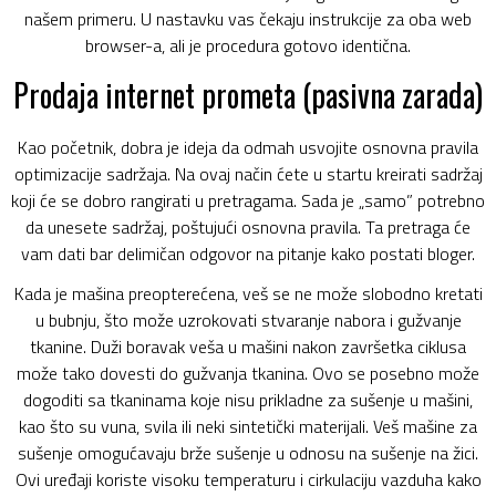
našem primeru. U nastavku vas čekaju instrukcije za oba web
browser-a, ali je procedura gotovo identična.
Prodaja internet prometa (pasivna zarada)
Kao početnik, dobra je ideja da odmah usvojite osnovna pravila
optimizacije sadržaja. Na ovaj način ćete u startu kreirati sadržaj
koji će se dobro rangirati u pretragama. Sada je „samo” potrebno
da unesete sadržaj, poštujući osnovna pravila. Ta pretraga će
vam dati bar delimičan odgovor na pitanje kako postati bloger.
Kada je mašina preopterećena, veš se ne može slobodno kretati
u bubnju, što može uzrokovati stvaranje nabora i gužvanje
tkanine. Duži boravak veša u mašini nakon završetka ciklusa
može tako dovesti do gužvanja tkanina. Ovo se posebno može
dogoditi sa tkaninama koje nisu prikladne za sušenje u mašini,
kao što su vuna, svila ili neki sintetički materijali. Veš mašine za
sušenje omogućavaju brže sušenje u odnosu na sušenje na žici.
Ovi uređaji koriste visoku temperaturu i cirkulaciju vazduha kako