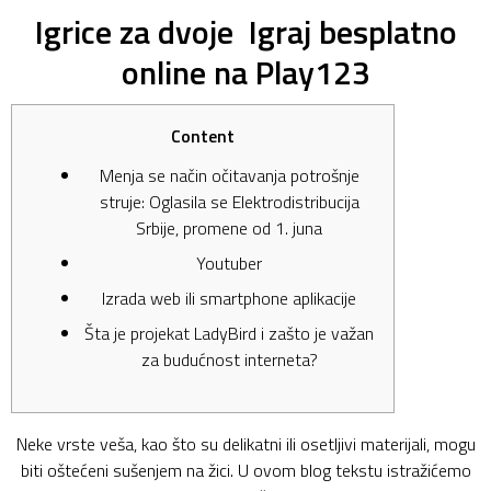
Igrice za dvoje ️ Igraj besplatno
online na Play123
Content
Menja se način očitavanja potrošnje
struje: Oglasila se Elektrodistribucija
Srbije, promene od 1. juna
Youtuber
Izrada web ili smartphone aplikacije
Šta je projekat LadyBird i zašto je važan
za budućnost interneta?
Neke vrste veša, kao što su delikatni ili osetljivi materijali, mogu
biti oštećeni sušenjem na žici. U ovom blog tekstu istražićemo