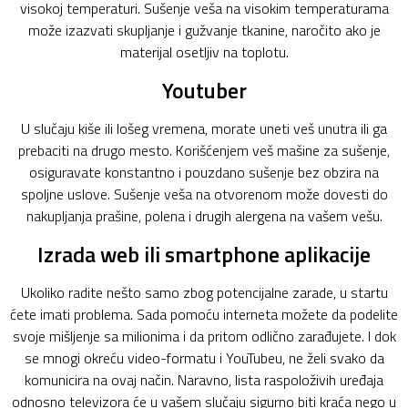
visokoj temperaturi. Sušenje veša na visokim temperaturama
može izazvati skupljanje i gužvanje tkanine, naročito ako je
materijal osetljiv na toplotu.
Youtuber
U slučaju kiše ili lošeg vremena, morate uneti veš unutra ili ga
prebaciti na drugo mesto. Korišćenjem veš mašine za sušenje,
osiguravate konstantno i pouzdano sušenje bez obzira na
spoljne uslove. Sušenje veša na otvorenom može dovesti do
nakupljanja prašine, polena i drugih alergena na vašem vešu.
Izrada web ili smartphone aplikacije
Ukoliko radite nešto samo zbog potencijalne zarade, u startu
ćete imati problema. Sada pomoću interneta možete da podelite
svoje mišljenje sa milionima i da pritom odlično zarađujete. I dok
se mnogi okreću video-formatu i YouTubeu, ne želi svako da
komunicira na ovaj način. Naravno, lista raspoloživih uređaja
odnosno televizora će u vašem slučaju sigurno biti kraća nego u