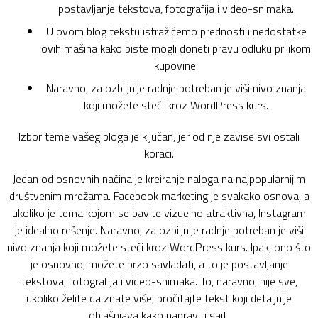
postavljanje tekstova, fotografija i video-snimaka.
U ovom blog tekstu istražićemo prednosti i nedostatke
ovih mašina kako biste mogli doneti pravu odluku prilikom
kupovine.
Naravno, za ozbiljnije radnje potreban je viši nivo znanja
koji možete steći kroz WordPress kurs.
Izbor teme vašeg bloga je ključan, jer od nje zavise svi ostali
koraci.
Jedan od osnovnih načina je kreiranje naloga na najpopularnijim
društvenim mrežama. Facebook marketing je svakako osnova, a
ukoliko je tema kojom se bavite vizuelno atraktivna, Instagram
je idealno rešenje. Naravno, za ozbiljnije radnje potreban je viši
nivo znanja koji možete steći kroz WordPress kurs. Ipak, ono što
je osnovno, možete brzo savladati, a to je postavljanje
tekstova, fotografija i video-snimaka. To, naravno, nije sve,
ukoliko želite da znate više, pročitajte tekst koji detaljnije
objašnjava kako napraviti sajt.