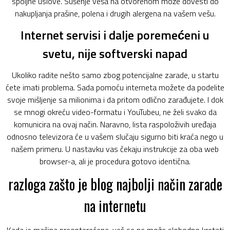
spoljne uslove. Sušenje veša na otvorenom može dovesti do
nakupljanja prašine, polena i drugih alergena na vašem vešu.
Internet servisi i dalje poremećeni u
svetu, nije softverski napad
Ukoliko radite nešto samo zbog potencijalne zarade, u startu
ćete imati problema. Sada pomoću interneta možete da podelite
svoje mišljenje sa milionima i da pritom odlično zarađujete. I dok
se mnogi okreću video-formatu i YouTubeu, ne želi svako da
komunicira na ovaj način. Naravno, lista raspoloživih uređaja
odnosno televizora će u vašem slučaju sigurno biti kraća nego u
našem primeru. U nastavku vas čekaju instrukcije za oba web
browser-a, ali je procedura gotovo identična.
razloga zašto je blog najbolji način zarade
na internetu