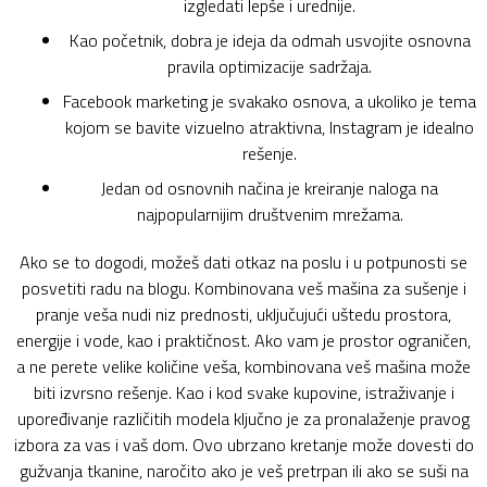
izgledati lepše i urednije.
Kao početnik, dobra je ideja da odmah usvojite osnovna
pravila optimizacije sadržaja.
Facebook marketing je svakako osnova, a ukoliko je tema
kojom se bavite vizuelno atraktivna, Instagram je idealno
rešenje.
Jedan od osnovnih načina je kreiranje naloga na
najpopularnijim društvenim mrežama.
Ako se to dogodi, možeš dati otkaz na poslu i u potpunosti se
posvetiti radu na blogu. Kombinovana veš mašina za sušenje i
pranje veša nudi niz prednosti, uključujući uštedu prostora,
energije i vode, kao i praktičnost. Ako vam je prostor ograničen,
a ne perete velike količine veša, kombinovana veš mašina može
biti izvrsno rešenje. Kao i kod svake kupovine, istraživanje i
upoređivanje različitih modela ključno je za pronalaženje pravog
izbora za vas i vaš dom. Ovo ubrzano kretanje može dovesti do
gužvanja tkanine, naročito ako je veš pretrpan ili ako se suši na