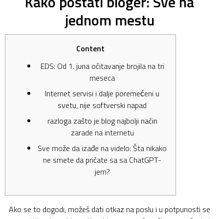
Kako postati bloger: Sve na
jednom mestu
Content
EDS: Od 1. juna očitavanje brojila na tri
meseca
Internet servisi i dalje poremećeni u
svetu, nije softverski napad
razloga zašto je blog najbolji način
zarade na internetu
Sve može da izađe na videlo: Šta nikako
ne smete da pričate sa sa ChatGPT-
jem?
Ako se to dogodi, možeš dati otkaz na poslu i u potpunosti se