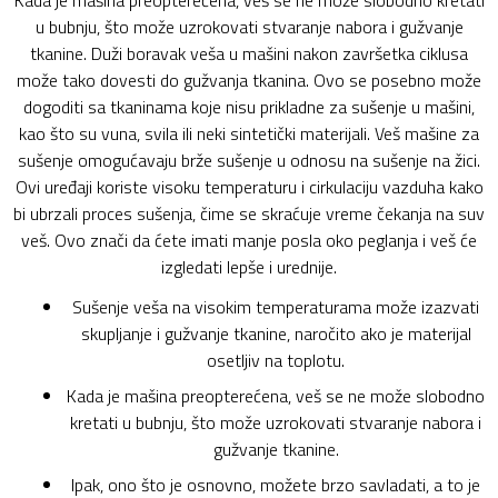
Kada je mašina preopterećena, veš se ne može slobodno kretati
u bubnju, što može uzrokovati stvaranje nabora i gužvanje
tkanine. Duži boravak veša u mašini nakon završetka ciklusa
može tako dovesti do gužvanja tkanina. Ovo se posebno može
dogoditi sa tkaninama koje nisu prikladne za sušenje u mašini,
kao što su vuna, svila ili neki sintetički materijali. Veš mašine za
sušenje omogućavaju brže sušenje u odnosu na sušenje na žici.
Ovi uređaji koriste visoku temperaturu i cirkulaciju vazduha kako
bi ubrzali proces sušenja, čime se skraćuje vreme čekanja na suv
veš. Ovo znači da ćete imati manje posla oko peglanja i veš će
izgledati lepše i urednije.
Sušenje veša na visokim temperaturama može izazvati
skupljanje i gužvanje tkanine, naročito ako je materijal
osetljiv na toplotu.
Kada je mašina preopterećena, veš se ne može slobodno
kretati u bubnju, što može uzrokovati stvaranje nabora i
gužvanje tkanine.
Ipak, ono što je osnovno, možete brzo savladati, a to je