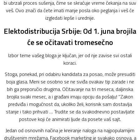
bi ubrzali proces sušenja, čime se skraćuje vreme čekanja na suv
veš. Ovo znači da ćete imati manje posla oko peglanja i veš će
izgledati lepše i urednije.
Elektodistribucija Srbije: Od 1. juna brojila
će se očitavati tromesečno
Izbor teme vašeg bloga je ključan, jer od nje zavise svi ostali
koraci.
Stoga, ponekad, pri odabiru kandidata za posao, može presuditi
boja glasa. Meni se osobno se ne sviđa ovakav tip zarade i ne
bih ga preporučio drugima. Očitavanje na tri meseca, daljinska
brojila svaki mesec, a i građani imaju opciju da pošalju! "Zakon
predviđa i mogućnost da, ukoliko želi, korisnik sam dostavlja
stanje i tako prihvati … Trudite se da svakodnevno postavljate
postove koji će animirati ljude da posete vaš sajt.
Jedan od osnovnih načina je kreiranje naloga na najpopularnijim
društvenim mrežama. Facebook marketing je svakako osnova, a