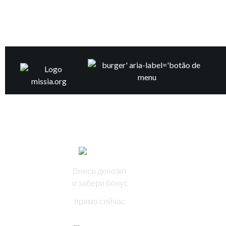
Регистрация
Вход в систему
Внеси депозит
и забери бонус
СКАЧАТЬ ДЛЯ
прямо сейчас
IOS