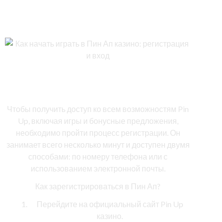
Как начать играть в Пин Ап
Казино: регистрация и вход
Чтобы получить доступ ко всем возможностям Pin
Up, включая игры и бонусные предложения,
необходимо пройти процесс регистрации. Он
занимает всего несколько минут и доступен двумя
способами: по номеру телефона или с
использованием электронной почты.
Как зарегистрироваться в Пин Ап?
Перейдите на официальный сайт Pin Up
казино.