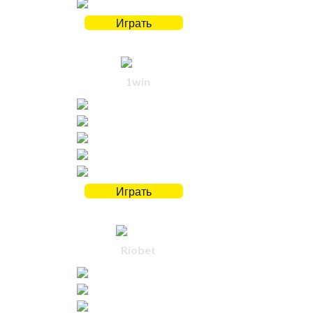
Играть
7
1win
Играть
8
Riobet