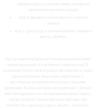
введите ваш e-mail или номер телефона,
указанный при регистрации.
Шаг 4. Введите свой пароль от учетной
записи.
Шаг 5. Для входа в личный кабинет нажмите
кнопку «Войти».
Pin Up: игровые автоматы онлайн
Pin Up казино предлагает своим пользователям
захватывающий ассортимент азартных игр. В
коллекции более 5000 игровых автоматов, а также
разнообразные краш-игры, карточные и
настольные развлечения, и игры с живыми
дилерами. Казино активно сотрудничает с более
чем 50 ведущими поставщиками игрового софта,
среди которых такие известные бренды, как
NetEnt, Microgaming, Fugaso, Amatic, Tom Horn,