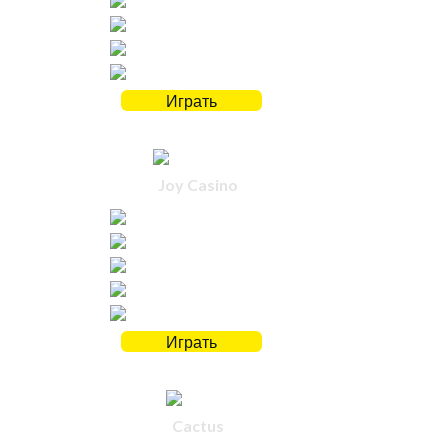
Играть
11
Joy Casino
Играть
12
Cactus