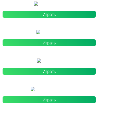
Играть
Демо
Big Wild Buffalo
Играть
Демо
7 & Hot Fruits
Играть
Демо
2022 Hit Slot
Играть
Демо
Fortune Five Double