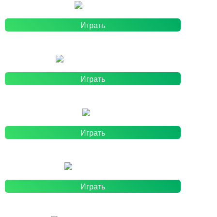
Играть
Демо
Sea Secret
Играть
Демо
Mega Booming Fruits
Играть
Демо
Crash
Играть
Демо
40 Flaming Lines