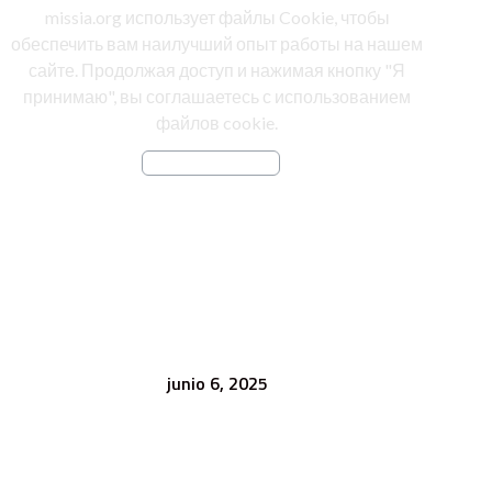
missia.org использует файлы Cookie, чтобы
обеспечить вам наилучший опыт работы на нашем
сайте. Продолжая доступ и нажимая кнопку "Я
принимаю", вы соглашаетесь с использованием
файлов cookie.
Я принимаю
junio 6, 2025