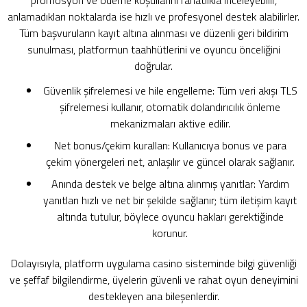
promosyon ve ödeme koşullarını rahatlıkla inceleyebilir,
anlamadıkları noktalarda ise hızlı ve profesyonel destek alabilirler.
Tüm başvuruların kayıt altına alınması ve düzenli geri bildirim
sunulması, platformun taahhütlerini ve oyuncu önceliğini
doğrular.
Güvenlik şifrelemesi ve hile engelleme: Tüm veri akışı TLS
şifrelemesi kullanır, otomatik dolandırıcılık önleme
mekanizmaları aktive edilir.
Net bonus/çekim kuralları: Kullanıcıya bonus ve para
çekim yönergeleri net, anlaşılır ve güncel olarak sağlanır.
Anında destek ve belge altına alınmış yanıtlar: Yardım
yanıtları hızlı ve net bir şekilde sağlanır; tüm iletişim kayıt
altında tutulur, böylece oyuncu hakları gerektiğinde
korunur.
Dolayısıyla, platform uygulama casino sisteminde bilgi güvenliği
ve şeffaf bilgilendirme, üyelerin güvenli ve rahat oyun deneyimini
destekleyen ana bileşenlerdir.