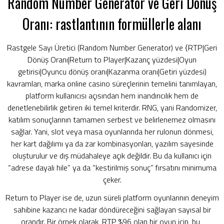
Random Number Generator ve Geri Dönüş
Oranı: rastlantının formüllerle alanı
Rastgele Sayı Üretici (Random Number Generator) ve {RTP|Geri
Dönüş Oranı|Return to Player|Kazanç yüzdesi|Oyun
getirisi|Oyuncu dönüş oranı|Kazanma oranı|Getiri yüzdesi)
kavramları, marka online casino süreçlerinin temelini tanımlayan,
platform kullanıcısı açısından hem inandırıcılık hem de
denetlenebilirlik getiren iki temel kriterdir. RNG, yani Randomizer,
katılım sonuçlarının tamamen serbest ve belirlenemez olmasını
sağlar. Yani, slot veya masa oyunlarında her rulonun dönmesi,
her kart dağılımı ya da zar kombinasyonları, yazılım sayesinde
oluşturulur ve dış müdahaleye açık değildir. Bu da kullanıcı için
“adrese dayalı hile” ya da “kestirilmiş sonuç” fırsatını minimuma
çeker.
Return to Player ise de, uzun süreli platform oyunlarının deneyim
sahibine kazancı ne kadar döndüreceğini sağlayan sayısal bir
orandır. Bir örnek olarak, RTP %96 olan bir oyun için, bu ,