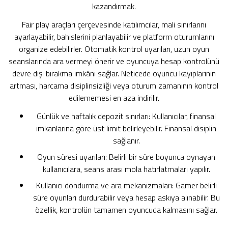
kazandırmak.
Fair play araçları çerçevesinde katılımcılar, mali sınırlarını
ayarlayabilir, bahislerini planlayabilir ve platform oturumlarını
organize edebilirler. Otomatik kontrol uyarıları, uzun oyun
seanslarında ara vermeyi önerir ve oyuncuya hesap kontrolünü
devre dışı bırakma imkânı sağlar. Neticede oyuncu kayıplarının
artması, harcama disiplinsizliği veya oturum zamanının kontrol
edilememesi en aza indirilir.
Günlük ve haftalık depozit sınırları: Kullanıcılar, finansal
imkanlarına göre üst limit belirleyebilir. Finansal disiplin
sağlanır.
Oyun süresi uyarıları: Belirli bir süre boyunca oynayan
kullanıcılara, seans arası mola hatırlatmaları yapılır.
Kullanıcı dondurma ve ara mekanizmaları: Gamer belirli
süre oyunları durdurabilir veya hesap askıya alınabilir. Bu
özellik, kontrolün tamamen oyuncuda kalmasını sağlar.