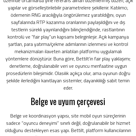
üzerinde ortamlarda yine referans alınan düzenlenmiş düzen, açık
yapılar ve görselleştirilebilir parametrelere şekillenir. Katılımcı,
ödemenin RNG aracılığıyla öngörülemez yaratıldığını, oyun
sayfalarında RTP kazanma oranlarının paylaşıldığını ve dış
testlerin sürekli yayınlandığını bilinçlendiğinde, rastlantının
kontrolü ve “fair play”un kapsamı belirginleşir. Açık kampanya
şartları, para yatırma/çekme adımlarının izlenmesi ve kontrol
mekanizmaları ilaveten anlatılan platformu uygulamalı
yöntemlere dönüştürür. Buna göre, Bettilt’in fair play yaklaşımı;
denetleme, doğrulanabilir veri ve oyuncu menfaatine uygun
prosedürlerin bileşimidir. Olasılık açıkça olur, ama oyunun doğru
şekilde ilerlediğini kanıtlayan sistemler, dayanıklılığı sabit temin
eder.
Belge ve uyum çerçevesi
Belge ve koordinasyon yapısı, site mobil oyun süreçlerinin
sadece “oyuncu deneyimi” sınırlı değil, doğrulanabilir bir hizmet
olduğunu destekleyen esas yapı. Bettilt, platform kullanıcılarının