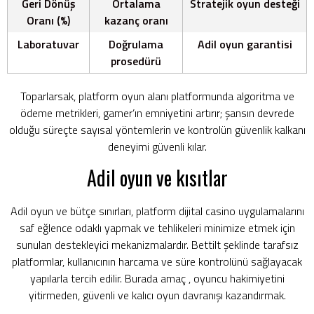
Geri Dönüş
Ortalama
Stratejik oyun desteği
Oranı (%)
kazanç oranı
Laboratuvar
Doğrulama
Adil oyun garantisi
prosedürü
Toparlarsak, platform oyun alanı platformunda algoritma ve
ödeme metrikleri, gamer’ın emniyetini artırır; şansın devrede
olduğu süreçte sayısal yöntemlerin ve kontrolün güvenlik kalkanı
deneyimi güvenli kılar.
Adil oyun ve kısıtlar
Adil oyun ve bütçe sınırları, platform dijital casino uygulamalarını
saf eğlence odaklı yapmak ve tehlikeleri minimize etmek için
sunulan destekleyici mekanizmalardır. Bettilt şeklinde tarafsız
platformlar, kullanıcının harcama ve süre kontrolünü sağlayacak
yapılarla tercih edilir. Burada amaç , oyuncu hakimiyetini
yitirmeden, güvenli ve kalıcı oyun davranışı kazandırmak.