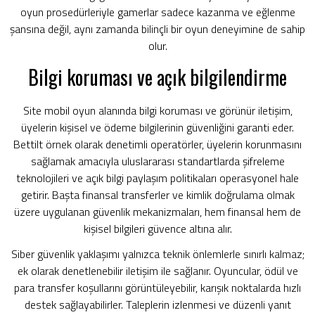
oyun prosedürleriyle gamerlar sadece kazanma ve eğlenme
şansına değil, aynı zamanda bilinçli bir oyun deneyimine de sahip
olur.
Bilgi koruması ve açık bilgilendirme
Site mobil oyun alanında bilgi koruması ve görünür iletişim,
üyelerin kişisel ve ödeme bilgilerinin güvenliğini garanti eder.
Bettilt örnek olarak denetimli operatörler, üyelerin korunmasını
sağlamak amacıyla uluslararası standartlarda şifreleme
teknolojileri ve açık bilgi paylaşım politikaları operasyonel hale
getirir. Başta finansal transferler ve kimlik doğrulama olmak
üzere uygulanan güvenlik mekanizmaları, hem finansal hem de
kişisel bilgileri güvence altına alır.
Siber güvenlik yaklaşımı yalnızca teknik önlemlerle sınırlı kalmaz;
ek olarak denetlenebilir iletişim ile sağlanır. Oyuncular, ödül ve
para transfer koşullarını görüntüleyebilir, karışık noktalarda hızlı
destek sağlayabilirler. Taleplerin izlenmesi ve düzenli yanıt