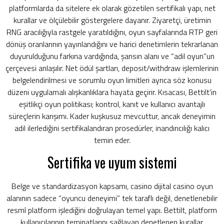
platformlarda da sitelere ek olarak gözetilen sertifikalı yapı, net
kurallar ve ölçülebilir göstergelere dayanır. Ziyaretçi, üretimin
RNG aracılığıyla rastgele yaratıldığını, oyun sayfalarında RTP geri
dönüş oranlarının yayınlandığını ve harici denetimlerin tekrarlanan
duyurulduğunu farkına vardığında, şansın alanı ve “adil oyun”un
çerçevesi anlaşılır. Net ödül şartları, deposit/withdraw işlemlerinin
belgelendirilmesi ve sorumlu oyun limitleri ayrıca söz konusu
düzeni uygulamalı alışkanlıklara hayata geçirir. Kısacası, Bettilt’in
eşitlikçi oyun politikası; kontrol, kanıt ve kullanıcı avantajlı
süreçlerin karışımı. Kader kuşkusuz mevcuttur, ancak deneyimin
adil ilerlediğini sertifikalandıran prosedürler, inandırıcılığı kalıcı
temin eder.
Sertifika ve uyum sistemi
Belge ve standardizasyon kapsamı, casino dijital casino oyun
alanının sadece “oyuncu deneyimi” tek taraflı değil, denetlenebilir
resmî platform işlediğini doğrulayan temel yapı. Bettilt, platform
kullanıcılarının teminatlarını sağlayan denetlenen kurallar,