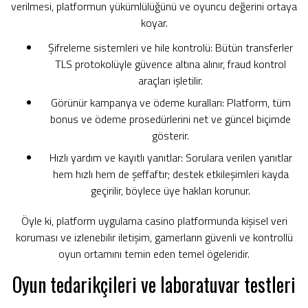
verilmesi, platformun yükümlülüğünü ve oyuncu değerini ortaya
koyar.
Şifreleme sistemleri ve hile kontrolü: Bütün transferler
TLS protokolüyle güvence altına alınır, fraud kontrol
araçları işletilir.
Görünür kampanya ve ödeme kuralları: Platform, tüm
bonus ve ödeme prosedürlerini net ve güncel biçimde
gösterir.
Hızlı yardım ve kayıtlı yanıtlar: Sorulara verilen yanıtlar
hem hızlı hem de şeffaftır; destek etkileşimleri kayda
geçirilir, böylece üye hakları korunur.
Öyle ki, platform uygulama casino platformunda kişisel veri
koruması ve izlenebilir iletişim, gamerların güvenli ve kontrollü
oyun ortamını temin eden temel ögeleridir.
Oyun tedarikçileri ve laboratuvar testleri