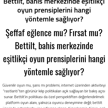
Bettilt, bahis merkezinde eşitlikçi
oyun prensiplerini hangi
yöntemle sağlıyor?
Şeffaf eğlence mu? Fırsat mu?
Bettilt, bahis merkezinde
eşitlikçi oyun prensiplerini hangi
yöntemle sağlıyor?
Güvenilir oyun mu, şans mı problemi, internet üzerinden aktiviteyi
“rastlantı”ten görünür kılıp politikaları açık sağlayan bir bakış açısı
sunar. Bettilt’in politikası da özel perspektiften değerlendirilmeli:
platform oyun alanı, yalnızca oyuncu deneyimine değil;
bettilt