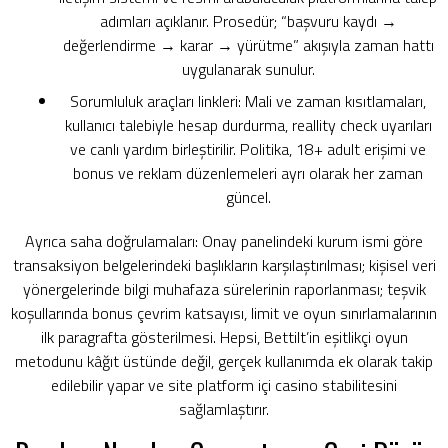
adımları açıklanır. Prosedür; “başvuru kaydı →
değerlendirme → karar → yürütme” akışıyla zaman hattı
uygulanarak sunulur.
Sorumluluk araçları linkleri: Mali ve zaman kısıtlamaları,
kullanıcı talebiyle hesap durdurma, reallity check uyarıları
ve canlı yardım birleştirilir. Politika, 18+ adult erişimi ve
bonus ve reklam düzenlemeleri ayrı olarak her zaman
güncel.
Ayrıca saha doğrulamaları: Onay panelindeki kurum ismi göre
transaksiyon belgelerindeki başlıkların karşılaştırılması; kişisel veri
yönergelerinde bilgi muhafaza sürelerinin raporlanması; teşvik
koşullarında bonus çevrim katsayısı, limit ve oyun sınırlamalarının
ilk paragrafta gösterilmesi. Hepsi, Bettilt’in eşitlikçi oyun
metodunu kâğıt üstünde değil, gerçek kullanımda ek olarak takip
edilebilir yapar ve site platform içi casino stabilitesini
sağlamlaştırır.