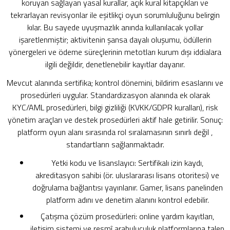
koruyan sağlayan yasal kurallar, açık kural kitapçıkları ve
tekrarlayan revisyonlar ile eşitlikçi oyun sorumluluğunu belirgin
kılar. Bu sayede uyuşmazlık anında kullanılacak yollar
işaretlenmiştir; aktivitenin şansa dayalı oluşumu, ödüllerin
yönergeleri ve ödeme süreçlerinin metotları kurum dışı iddialara
ilgili değildir, denetlenebilir kayıtlar dayanır.
Mevcut alanında sertifika; kontrol dönemini, bildirim esaslarını ve
prosedürleri uygular. Standardizasyon alanında ek olarak
KYC/AML prosedürleri, bilgi gizliliği (KVKK/GDPR kuralları), risk
yönetim araçları ve destek prosedürleri aktif hale getirilir. Sonuç:
platform oyun alanı sırasında rol sıralamasının sınırlı değil ,
standartların sağlanmaktadır.
Yetki kodu ve lisanslayıcı: Sertifikalı izin kaydı,
akreditasyon sahibi (ör. uluslararası lisans otoritesi) ve
doğrulama bağlantısı yayınlanır. Gamer, lisans panelinden
platform adını ve denetim alanını kontrol edebilir.
Çatışma çözüm prosedürleri: online yardım kayıtları,
iletişim sistemi ve resmî arabuluculuk platformlarına talep