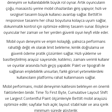
deneyimi ve kullanılabilirlik büyük rol oynar. Artık oyuncuların
çoğu, masaüstü yerine mobil cihazlardan giriş yapıyor; hızlı ve
sezgisel tasarım büyük kullanıcı avantajı sağlar. Bettilt’in
responsive tasarımı her cihaz boyutuna kolayca uyum sağlar,
dokunmatik kontrol için optimize edilmiş tasarım sunar. Böylece
oyuncular her zaman ve her yerden güvenli oyun keyfi elde eder.
Mobil oyun deneyimi ve erişim kolaylığı, yalnızca performans
rahatlığı değil; ek olarak limit belirleme, kimlik doğrulama ve
güvenli ödeme pratik çözümleri sağlar. Hızlı yükleme ve
basitleştirilmiş arayüz sayesinde, katılımcı, zamanı verimli kullanır
ve oyunlar arasında hızlı geçiş yapabilir. Palet ve tipografi ile
sağlanan erişilebilirlik unsurları, farklı görsel yeteneklerdeki
kullanıcıların platformu rahat kullanmasını sağlar.
Mobil performans, mobil deneyimin kalitesini belirleyen en önemli
faktörlerden biridir. Time To First Byte, Cumulative Layout Shift
ve Largest Contentful Paint ölçümleriyle Bettilt mobil arayüzü
optimize edilir; sayfalar hızlı açılır, layout stabil kalır ve ana içerik
minimum sürede gösterilir.