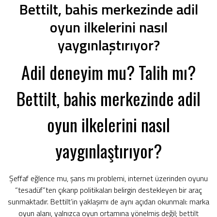
Bettilt, bahis merkezinde adil
oyun ilkelerini nasıl
yaygınlaştırıyor?
Adil deneyim mu? Talih mı?
Bettilt, bahis merkezinde adil
oyun ilkelerini nasıl
yaygınlaştırıyor?
Şeffaf eğlence mu, şans mı problemi, internet üzerinden oyunu
“tesadüf”ten çıkarıp politikaları belirgin destekleyen bir araç
sunmaktadır. Bettilt’in yaklaşımı de aynı açıdan okunmalı: marka
oyun alanı, yalnızca oyun ortamına yönelmiş değil;
bettilt