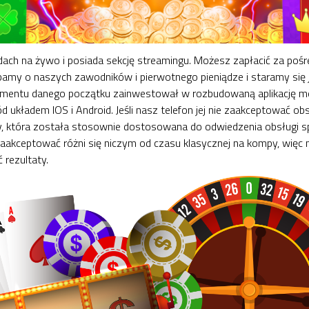
dach na żywo i posiada sekcję streamingu. Możesz zapłacić za po
my o naszych zawodników i pierwotnego pieniądze i staramy się jes
mentu danego początku zainwestował w rozbudowaną aplikację mob
d układem IOS i Android. Jeśli nasz telefon jej nie zaakceptować ob
ony, która została stosownie dostosowana do odwiedzenia obsługi
zaakceptować różni się niczym od czasu klasycznej na kompy, więc
 rezultaty.