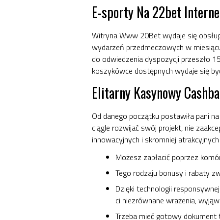
E-sporty Na 22bet Intern
Witryna Www 20Bet wydaje się obsługi
wydarzeń przedmeczowych w miesiącu i
do odwiedzenia dyspozycji przeszło 150
koszykówce dostępnych wydaje się być 
Elitarny Kasynowy Cashba
Od danego początku postawiła pani na 
ciągle rozwijać swój projekt, nie zaa
innowacyjnych i skromniej atrakcyjnyc
Możesz zapłacić poprzez komór
Tego rodzaju bonusy i rabaty 
Dzięki technologii responsywnej
ci niezrównane wrażenia, wyjąw
Trzeba mieć gotowy dokument to