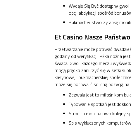
Wydaje Się Być dostępny gwoli 
opcji abdykacji spośród bonusó
Bukmacher stworzy apkę mobilną 
Et Casino Nasze Państwo
Przetwarzanie może potrwać dwadzieśc
godziny od weryfikacji. Piłka nożna je
świata. Gwoli każdego meczu wyświetlan
mogą prędko zanurzyć się w setki su
kasynowej i bukmacherskiej społeczn
może się pochwalić solidną pozycją na 
Zezwala jest to miłośnikom bukm
Typowanie spotkań jest doskon
Stronica mobilna owo kolejny s
Spis wykluczonych komputerów n