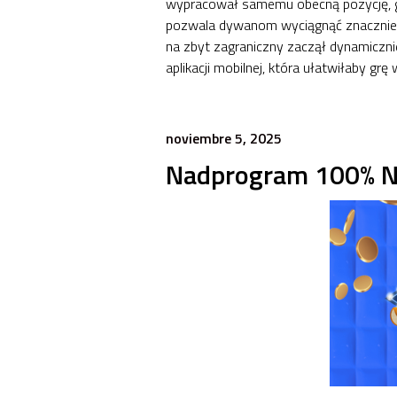
wypracował samemu obecną pozycję, gł
pozwala dywanom wyciągnąć znacznie wi
na zbyt zagraniczny zaczął dynamiczni
aplikacji mobilnej, która ułatwiłaby g
noviembre 5, 2025
Nadprogram 100% N