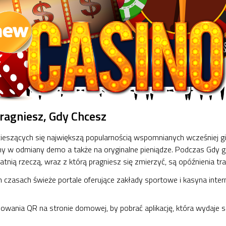
ragniesz, Gdy Chcesz
cieszących się największą popularnością wspomnianych wcześniej gi
pny w odmiany demo a także na oryginalne pieniądze. Podczas Gdy
g
tnią rzeczą, wraz z którą pragniesz się zmierzyć, są opóźnienia tra
h czasach świeże portale oferujące zakłady sportowe i kasyna int
ania QR na stronie domowej, by pobrać aplikację, która wydaje s