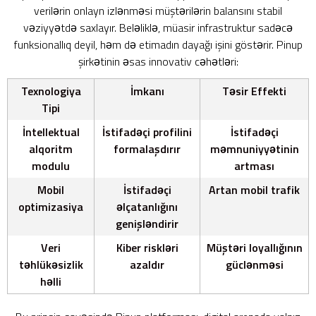
verilərin onlayn izlənməsi müştərilərin balansını stabil
vəziyyətdə saxlayır. Beləliklə, müasir infrastruktur sadəcə
funksionallıq deyil, həm də etimadın dayağı işini göstərir. Pinup
şirkətinin əsas innovativ cəhətləri:
Texnologiya
İmkanı
Təsir Effekti
Tipi
İntellektual
İstifadəçi profilini
İstifadəçi
alqoritm
formalaşdırır
məmnuniyyətinin
modulu
artması
Mobil
İstifadəçi
Artan mobil trafik
optimizasiya
əlçatanlığını
genişləndirir
Veri
Kiber riskləri
Müştəri loyallığının
təhlükəsizlik
azaldır
güclənməsi
həlli