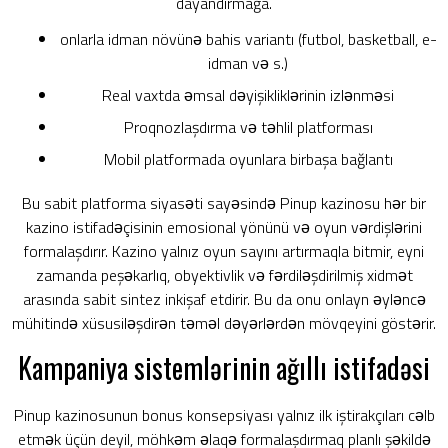
dayandırmağa.
onlarla idman növünə bahis variantı (futbol, basketball, e-
idman və s.)
Real vaxtda əmsal dəyişikliklərinin izlənməsi
Proqnozlaşdırma və təhlil platforması
Mobil platformada oyunlara birbaşa bağlantı
Bu sabit platforma siyasəti sayəsində Pinup kazinosu hər bir
kazino istifadəçisinin emosional yönünü və oyun vərdişlərini
formalaşdırır. Kazino yalnız oyun sayını artırmaqla bitmir, eyni
zamanda peşəkarlıq, obyektivlik və fərdiləşdirilmiş xidmət
arasında sabit sintez inkişaf etdirir. Bu da onu onlayn əyləncə
mühitində xüsusiləşdirən təməl dəyərlərdən mövqeyini göstərir.
Kampaniya sistemlərinin ağıllı istifadəsi
Pinup kazinosunun bonus konsepsiyası yalnız ilk iştirakçıları cəlb
etmək üçün deyil, möhkəm əlaqə formalaşdırmaq planlı şəkildə