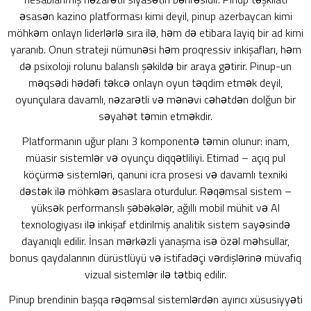
əsasən kazino platforması kimi deyil,
pinup azerbaycan
kimi
möhkəm onlayn liderlərlə sıra ilə, həm də etibara layiq bir ad kimi
yaranıb. Onun strateji nümunəsi həm proqressiv inkişafları, həm
də psixoloji rolunu balanslı şəkildə bir araya gətirir. Pinup-un
məqsədi hədəfi təkcə onlayn oyun təqdim etmək deyil,
oyunçulara davamlı, nəzarətli və mənəvi cəhətdən dolğun bir
səyahət təmin etməkdir.
Platformanın uğur planı 3 komponentə təmin olunur: inam,
müasir sistemlər və oyunçu diqqətliliyi. Etimad – açıq pul
köçürmə sistemləri, qanuni icra prosesi və davamlı texniki
dəstək ilə möhkəm əsaslara oturdulur. Rəqəmsal sistem –
yüksək performanslı şəbəkələr, ağıllı mobil mühit və AI
texnologiyası ilə inkişaf etdirilmiş analitik sistem sayəsində
dayanıqlı edilir. İnsan mərkəzli yanaşma isə özəl məhsullar,
bonus qaydalarının dürüstlüyü və istifadəçi vərdişlərinə müvafiq
vizual sistemlər ilə tətbiq edilir.
Pinup brendinin başqa rəqəmsal sistemlərdən ayırıcı xüsusiyyəti