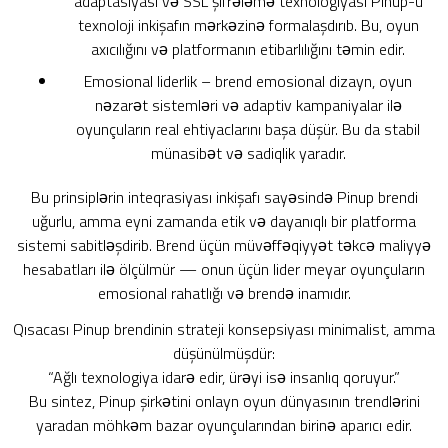
adaptasiyası və SSL şifrələmə texnologiyası Pinup-u
texnoloji inkişafın mərkəzinə formalaşdırıb. Bu, oyun
axıcılığını və platformanın etibarlılığını təmin edir.
Emosional liderlik – brend emosional dizayn, oyun
nəzarət sistemləri və adaptiv kampaniyalar ilə
oyunçuların real ehtiyaclarını başa düşür. Bu da stabil
münasibət və sadiqlik yaradır.
Bu prinsiplərin inteqrasiyası inkişafı sayəsində Pinup brendi
uğurlu, amma eyni zamanda etik və dayanıqlı bir platforma
sistemi sabitləşdirib. Brend üçün müvəffəqiyyət təkcə maliyyə
hesabatları ilə ölçülmür — onun üçün lider meyar oyunçuların
emosional rahatlığı və brendə inamıdır.
Qısacası Pinup brendinin strateji konsepsiyası minimalist, amma
düşünülmüşdür:
“Ağlı texnologiya idarə edir, ürəyi isə insanlıq qoruyur.”
Bu sintez, Pinup şirkətini onlayn oyun dünyasının trendlərini
yaradan möhkəm bazar oyunçularından birinə aparıcı edir.