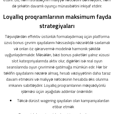
də şirkətin davamlı oyunçu münasibətini inkişaf etdirir.
Loyallıq proqramlarının maksimum fayda
strategiyaları
Təşviqlərdən effektiv üstünlük formalaşdırmaq üçün platforma
üzvü bonus çevrim qaydalarını həssaslıqla nəzarətdə saxlamalı
və onları öz qərarvermə modelinə harmonik şəkildə
uyğunlaşdırmalıdır. Məsələn, bəzi bonus paketləri yalnız xüsusi
slot kateqoriyalarında aktiv olur, digərləri isə real oyun
seanslarında oyun çevriminə qatılmağa mümkün edir. Hər bir
təklifin qaydalarını nəzərə almaq, hesab vəziyyətinin daha taraz
davam etməsini və maliyyə nəticəsinin hesabda əks olunma
imkanını sabitləşdirir. Loyallıq proqramlarının məqsədyönlü
işləməsi üçün aşağıdakı addımlar önəmlidir:
Təkcə dürüst wagering qaydaları olan kampaniyalardan
etibar etmək