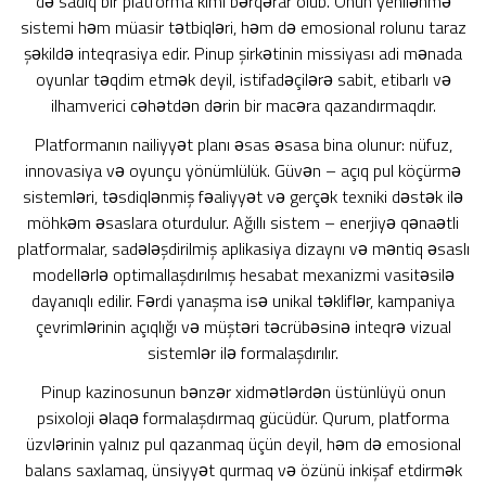
də sadiq bir platforma kimi bərqərar olub. Onun yenilənmə
sistemi həm müasir tətbiqləri, həm də emosional rolunu taraz
şəkildə inteqrasiya edir. Pinup şirkətinin missiyası adi mənada
oyunlar təqdim etmək deyil, istifadəçilərə sabit, etibarlı və
ilhamverici cəhətdən dərin bir macəra qazandırmaqdır.
Platformanın nailiyyət planı əsas əsasa bina olunur: nüfuz,
innovasiya və oyunçu yönümlülük. Güvən – açıq pul köçürmə
sistemləri, təsdiqlənmiş fəaliyyət və gerçək texniki dəstək ilə
möhkəm əsaslara oturdulur. Ağıllı sistem – enerjiyə qənaətli
platformalar, sadələşdirilmiş aplikasiya dizaynı və məntiq əsaslı
modellərlə optimallaşdırılmış hesabat mexanizmi vasitəsilə
dayanıqlı edilir. Fərdi yanaşma isə unikal təkliflər, kampaniya
çevrimlərinin açıqlığı və müştəri təcrübəsinə inteqrə vizual
sistemlər ilə formalaşdırılır.
Pinup kazinosunun bənzər xidmətlərdən üstünlüyü onun
psixoloji əlaqə formalaşdırmaq gücüdür. Qurum, platforma
üzvlərinin yalnız pul qazanmaq üçün deyil, həm də emosional
balans saxlamaq, ünsiyyət qurmaq və özünü inkişaf etdirmək