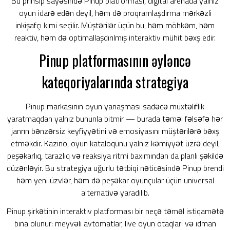
Bu prinsip sayəsində Pinup platforması, digital arenada yalnız
oyun idarə edən deyil, həm də proqramlaşdırma mərkəzli
inkişafçı kimi seçilir. Müştərilər üçün bu, həm möhkəm, həm
reaktiv, həm də optimallaşdırılmış interaktiv mühit bəxş edir.
Pinup platformasının əyləncə
kateqoriyalarında strategiya
Pinup markasının oyun yanaşması sadəcə müxtəliflik
yaratmaqdan yalnız bununla bitmir — burada təməl fəlsəfə hər
janrın bənzərsiz keyfiyyətini və emosiyasını müştərilərə bəxş
etməkdir. Kazino, oyun kataloqunu yalnız kəmiyyət üzrə deyil,
peşəkarlıq, tarazlıq və reaksiya ritmi baxımından da planlı şəkildə
düzənləyir. Bu strategiya uğurlu tətbiqi nəticəsində Pinup brendi
həm yeni üzvlər, həm də peşəkar oyunçular üçün universal
alternativə yaradılıb.
Pinup şirkətinin interaktiv platforması bir neçə təməl istiqamətə
bina olunur: meyvəli avtomatlar, live oyun otaqları və idman