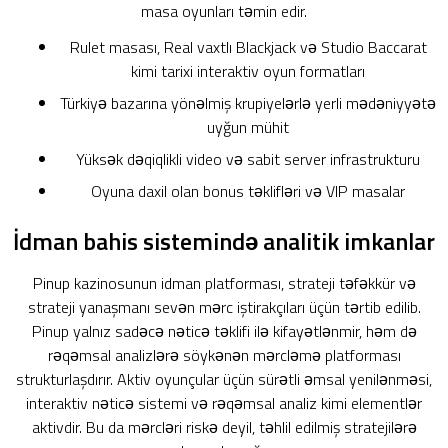
masa oyunları təmin edir.
Rulet masası, Real vaxtlı Blackjack və Studio Baccarat
kimi tarixi interaktiv oyun formatları
Türkiyə bazarına yönəlmiş krupiyelərlə yerli mədəniyyətə
uyğun mühit
Yüksək dəqiqlikli video və sabit server infrastrukturu
Oyuna daxil olan bonus təklifləri və VIP masalar
İdman bahis sistemində analitik imkanlar
Pinup kazinosunun idman platforması, strateji təfəkkür və
strateji yanaşmanı sevən mərc iştirakçıları üçün tərtib edilib.
Pinup yalnız sadəcə nəticə təklifi ilə kifayətlənmir, həm də
rəqəmsal analizlərə söykənən mərcləmə platforması
strukturlaşdırır. Aktiv oyunçular üçün sürətli əmsal yenilənməsi,
interaktiv nəticə sistemi və rəqəmsal analiz kimi elementlər
aktivdir. Bu da mərcləri riskə deyil, təhlil edilmiş stratejilərə