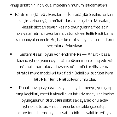
Pinup şirkətinin individual modelinin mühüm istiqamətləri:
Fərdi bildirişlər və aksiyalar — İstifadəçilərə yalnız onların
seçimlərinə uyğun mükafatlar aktivləşdirilir. Məsələn,
klassik slotları sevən kazino oyunçularına free spin
aksiyaları, idman oyunlarına üstünlük verənlərə isə bahis
kampaniyaları verilir. Bu, hər bir motivasiya sistemini fərdi
seçimlərlə fokuslayır.
Sistem əsaslı oyun yönləndirmələri — Analitik baza
kazino iştirakçısının oyun təcrübəsini monitorinq edir və
növbəti mərhələdə davranış yönümlü təcrübələr və
strateji mərc modelləri təklif edir. Beləliklə, təcrübə həm
hədəfli, həm də nəticəyönümlü olur.
Rahat naviqasiya və dizayn — aydın menyu, yumşaq
rəng keçidləri, estetik vizuallıq və intuitiv menyular kazino
oyunçusunun təcrübəni sabit saxlayaraq onu aktiv
iştirakda tutur. Pinup brendi bu detalda çox dəqiq
emosional harmoniya inkişaf etdirib — sakit interfeys,