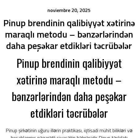
noviembre 20, 2025
Pinup brendinin qalibiyyət xətirinə
maraqlı metodu – bənzərlərindən
daha peşəkar etdikləri təcrübələr
Pinup brendinin qalibiyyət
xətirinə maraqlı metodu –
bənzərlərindən daha peşəkar
etdikləri təcrübələr
Pinup şirkətinin uğuru illərin praktikası, iqtisadi mühit bilikləri və
hesablanmış nəzarətli siyasətin bəhrəsidir. Pinup təşkilatı