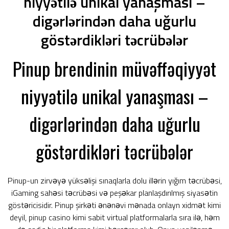
niyyətilə unikal yanaşması –
digərlərindən daha uğurlu
göstərdikləri təcrübələr
Pinup brendinin müvəffəqiyyət
niyyətilə unikal yanaşması –
digərlərindən daha uğurlu
göstərdikləri təcrübələr
Pinup-un zirvəyə yüksəlişi sınaqlarla dolu illərin yığım təcrübəsi,
iGaming sahəsi təcrübəsi və peşəkar planlaşdırılmış siyasətin
göstəricisidir. Pinup şirkəti ənənəvi mənada onlayn xidmət kimi
deyil,
pinup casino
kimi sabit virtual platformalarla sıra ilə, həm