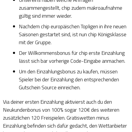
zusammengestellt, chip zudem makroaufnahme
gültig sind immer wieder.
Nachdem chip europäischen Topligen in ihre neuen
Saisonen gestartet sind, ist nun chip Königsklasse
mit der Gruppe.
Der Willkommensbonus für chip erste Einzahlung
lässt sich bar vorherige Code-Eingabe anmachen.
Um den Einzahlungsbonus zu kaufen, müssen
Spieler bei der Einzahlung den entsprechenden
Gutschein Source einreichen.
Via deiner ersten Einzahlung aktivierst auch du den
Neukundenbonus von 100% sogar 120€ des weiteren
zusätzlichen 120 Freispielen. Gratiswetten minus
Einzahlung befinden sich dafür gedacht, den Wettanbieter