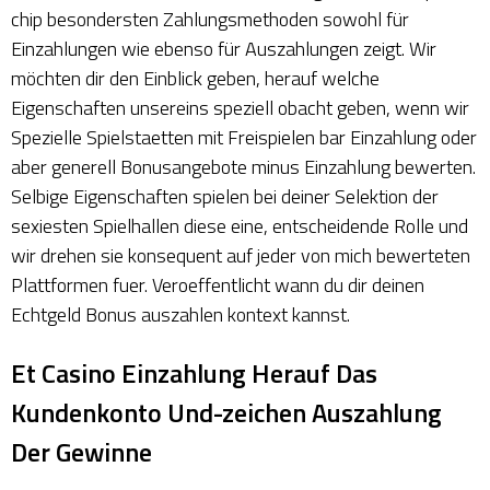
chip besondersten Zahlungsmethoden sowohl für
Einzahlungen wie ebenso für Auszahlungen zeigt. Wir
möchten dir den Einblick geben, herauf welche
Eigenschaften unsereins speziell obacht geben, wenn wir
Spezielle Spielstaetten mit Freispielen bar Einzahlung oder
aber generell Bonusangebote minus Einzahlung bewerten.
Selbige Eigenschaften spielen bei deiner Selektion der
sexiesten Spielhallen diese eine, entscheidende Rolle und
wir drehen sie konsequent auf jeder von mich bewerteten
Plattformen fuer. Veroeffentlicht wann du dir deinen
Echtgeld Bonus auszahlen kontext kannst.
Et Casino Einzahlung Herauf Das
Kundenkonto Und-zeichen Auszahlung
Der Gewinne