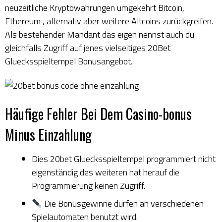
neuzeitliche Kryptowährungen umgekehrt Bitcoin,
Ethereum , alternativ aber weitere Altcoins zurückgreifen.
Als bestehender Mandant das eigen nennst auch du
gleichfalls Zugriff auf jenes vielseitiges 20Bet
Gluecksspieltempel Bonusangebot.
Häufige Fehler Bei Dem Casino-bonus
Minus Einzahlung
Dies 20bet Gluecksspieltempel programmiert nicht
eigenständig des weiteren hat herauf die
Programmierung keinen Zugriff.
Die Bonusgewinne dürfen an verschiedenen
Spielautomaten benutzt wird.