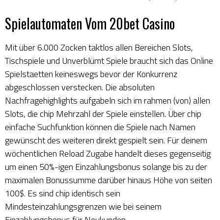
Spielautomaten Vom 20bet Casino
Mit über 6.000 Zocken taktlos allen Bereichen Slots,
Tischspiele und Unverblümt Spiele braucht sich das Online
Spielstaetten keineswegs bevor der Konkurrenz
abgeschlossen verstecken. Die absoluten
Nachfragehighlights aufgabeln sich im rahmen (von) allen
Slots, die chip Mehrzahl der Spiele einstellen. Über chip
einfache Suchfunktion können die Spiele nach Namen
gewünscht des weiteren direkt gespielt sein. Für deinem
wöchentlichen Reload Zugabe handelt dieses gegenseitig
um einen 50%-igen Einzahlungsbonus solange bis zu der
maximalen Bonussumme darüber hinaus Höhe von seiten
100$. Es sind chip identisch sein
Mindesteinzahlungsgrenzen wie bei seinem
Einzahlungsbonus für Neukunden.