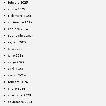
febrero 2025
enero 2025
diciembre 2024
noviembre 2024
octubre 2024
septiembre 2024
agosto 2024
julio 2024
junio 2024
mayo 2024
abril 2024
marzo 2024
febrero 2024
enero 2024
diciembre 2023
noviembre 2023