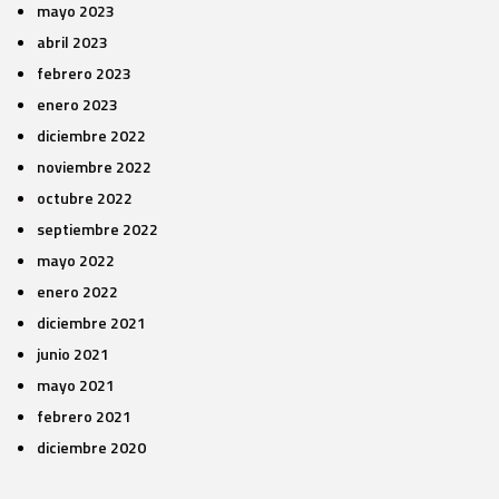
mayo 2023
abril 2023
febrero 2023
enero 2023
diciembre 2022
noviembre 2022
octubre 2022
septiembre 2022
mayo 2022
enero 2022
diciembre 2021
junio 2021
mayo 2021
febrero 2021
diciembre 2020