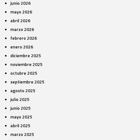
junio 2026
mayo 2026
abril 2026
marzo 2026
febrero 2026
enero 2026
diciembre 2025
noviembre 2025
octubre 2025
septiembre 2025
agosto 2025
julio 2025
junio 2025
mayo 2025
abril 2025
marzo 2025