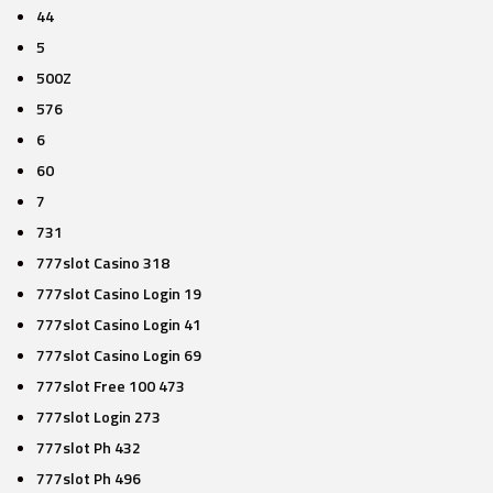
44
5
500Z
576
6
60
7
731
777slot Casino 318
777slot Casino Login 19
777slot Casino Login 41
777slot Casino Login 69
777slot Free 100 473
777slot Login 273
777slot Ph 432
777slot Ph 496