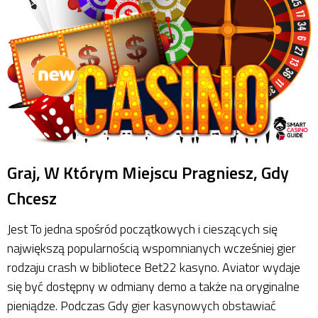
Graj, W Którym Miejscu Pragniesz, Gdy
Chcesz
Jest To jedna spośród początkowych i cieszących się
największą popularnością wspomnianych wcześniej gier
rodzaju crash w bibliotece Bet22 kasyno. Aviator wydaje
się być dostępny w odmiany demo a także na oryginalne
pieniądze. Podczas Gdy
gier kasynowych obstawiać