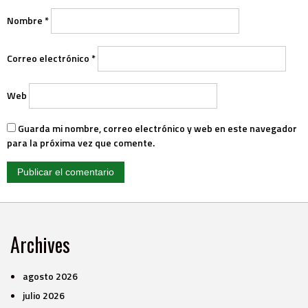
Nombre
*
Correo electrónico
*
Web
Guarda mi nombre, correo electrónico y web en este navegador
para la próxima vez que comente.
Archives
agosto 2026
julio 2026