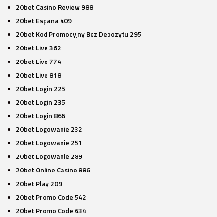
20bet Casino Review 988
20bet Espana 409
20bet Kod Promocyjny Bez Depozytu 295
20bet Live 362
20bet Live 774
20bet Live 818
20bet Login 225
20bet Login 235
20bet Login 866
20bet Logowanie 232
20bet Logowanie 251
20bet Logowanie 289
20bet Online Casino 886
20bet Play 209
20bet Promo Code 542
20bet Promo Code 634