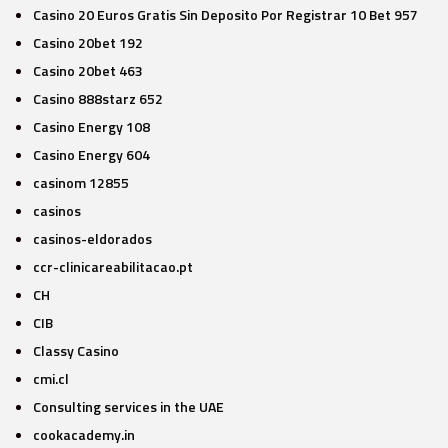
Casino 20 Euros Gratis Sin Deposito Por Registrar 10 Bet 957
Casino 20bet 192
Casino 20bet 463
Casino 888starz 652
Casino Energy 108
Casino Energy 604
casinom 12855
casinos
casinos-eldorados
ccr-clinicareabilitacao.pt
CH
CIB
Classy Casino
cmi.cl
Consulting services in the UAE
cookacademy.in