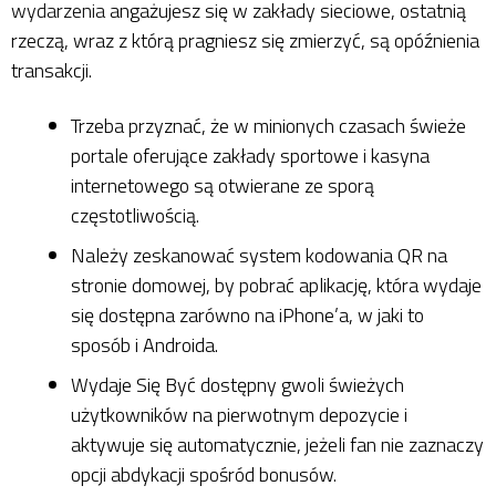
wydarzenia
angażujesz się w zakłady sieciowe, ostatnią
rzeczą, wraz z którą pragniesz się zmierzyć, są opóźnienia
transakcji.
Trzeba przyznać, że w minionych czasach świeże
portale oferujące zakłady sportowe i kasyna
internetowego są otwierane ze sporą
częstotliwością.
Należy zeskanować system kodowania QR na
stronie domowej, by pobrać aplikację, która wydaje
się dostępna zarówno na iPhone’a, w jaki to
sposób i Androida.
Wydaje Się Być dostępny gwoli świeżych
użytkowników na pierwotnym depozycie i
aktywuje się automatycznie, jeżeli fan nie zaznaczy
opcji abdykacji spośród bonusów.