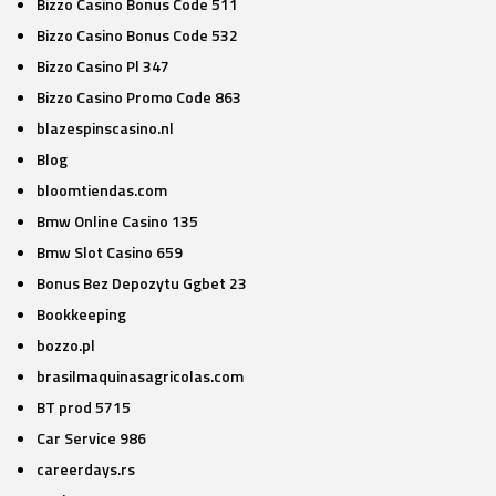
Bizzo Casino Bonus Code 511
Bizzo Casino Bonus Code 532
Bizzo Casino Pl 347
Bizzo Casino Promo Code 863
blazespinscasino.nl
Blog
bloomtiendas.com
Bmw Online Casino 135
Bmw Slot Casino 659
Bonus Bez Depozytu Ggbet 23
Bookkeeping
bozzo.pl
brasilmaquinasagricolas.com
BT prod 5715
Car Service 986
careerdays.rs