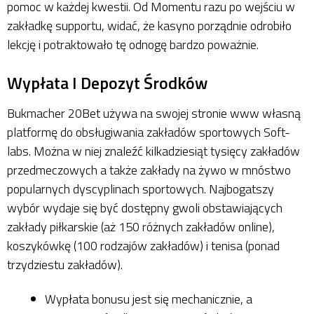
pomoc w każdej kwestii. Od Momentu razu po wejściu w
zakładkę supportu, widać, że kasyno porządnie odrobiło
lekcję i potraktowało tę odnogę bardzo poważnie.
Wypłata I Depozyt Środków
Bukmacher 20Bet używa na swojej stronie www własną
platformę do obsługiwania zakładów sportowych Soft-
labs. Można w niej znaleźć kilkadziesiąt tysięcy zakładów
przedmeczowych a także zakłady na żywo w mnóstwo
popularnych dyscyplinach sportowych. Najbogatszy
wybór wydaje się być dostępny gwoli obstawiających
zakłady piłkarskie (aż 150 różnych zakładów online),
koszykówkę (100 rodzajów zakładów) i tenisa (ponad
trzydziestu zakładów).
Wypłata bonusu jest się mechanicznie, a