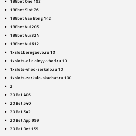
188bet One 192
188bet Slot 76
188bet Vao Bong 142
188bet Vui 205
188bet Vui 324
188bet Vui 612
1xslot.beregaevo.ru 10
1xslots-oficialnyy-vhod.ru 10
1xslots-vhod-zerkalo.ru 10
1xslots-zerkalo-skachat.ru 100
2
20 Bet 406
20 Bet 540
20 Bet 542
20 Bet App 999
20 Bet Bet 159