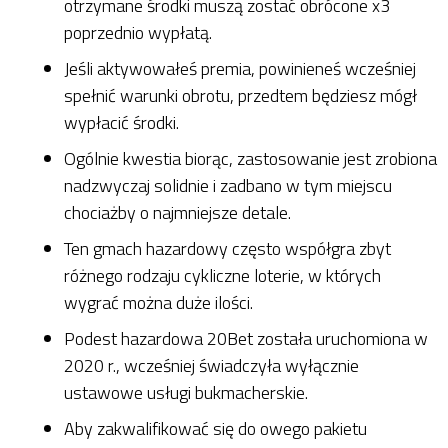
otrzymane środki muszą zostać obrócone x3
poprzednio wypłatą.
Jeśli aktywowałeś premia, powinieneś wcześniej
spełnić warunki obrotu, przedtem będziesz mógł
wypłacić środki.
Ogólnie kwestia biorąc, zastosowanie jest zrobiona
nadzwyczaj solidnie i zadbano w tym miejscu
chociażby o najmniejsze detale.
Ten gmach hazardowy często współgra zbyt
różnego rodzaju cykliczne loterie, w których
wygrać można duże ilości.
Podest hazardowa 20Bet została uruchomiona w
2020 r., wcześniej świadczyła wyłącznie
ustawowe usługi bukmacherskie.
Aby zakwalifikować się do owego pakietu