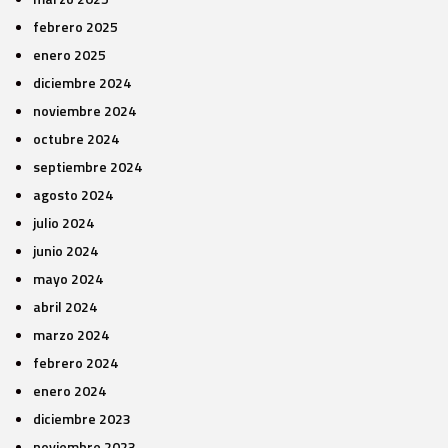
febrero 2025
enero 2025
diciembre 2024
noviembre 2024
octubre 2024
septiembre 2024
agosto 2024
julio 2024
junio 2024
mayo 2024
abril 2024
marzo 2024
febrero 2024
enero 2024
diciembre 2023
noviembre 2023