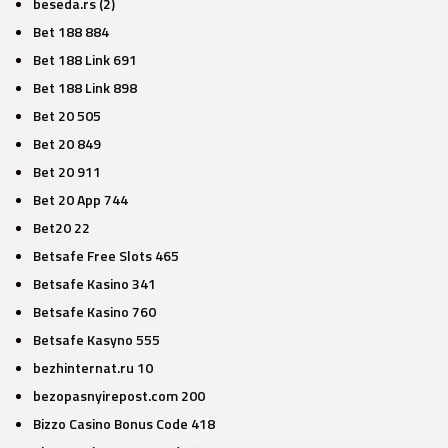
beseda.rs (2)
Bet 188 884
Bet 188 Link 691
Bet 188 Link 898
Bet 20 505
Bet 20 849
Bet 20 911
Bet 20 App 744
Bet20 22
Betsafe Free Slots 465
Betsafe Kasino 341
Betsafe Kasino 760
Betsafe Kasyno 555
bezhinternat.ru 10
bezopasnyirepost.com 200
Bizzo Casino Bonus Code 418