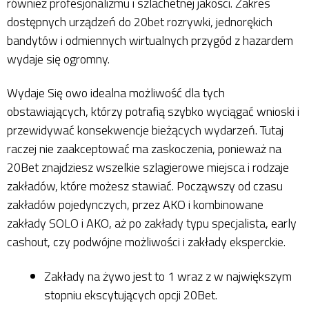
również profesjonalizmu i szlachetnej jakości. Zakres
dostępnych urządzeń do
20bet
rozrywki, jednorękich
bandytów i odmiennych wirtualnych przygód z hazardem
wydaje się ogromny.
Wydaje Się owo idealna możliwość dla tych
obstawiających, którzy potrafią szybko wyciągać wnioski i
przewidywać konsekwencje bieżących wydarzeń. Tutaj
raczej nie zaakceptować ma zaskoczenia, ponieważ na
20Bet znajdziesz wszelkie szlagierowe miejsca i rodzaje
zakładów, które możesz stawiać. Począwszy od czasu
zakładów pojedynczych, przez AKO i kombinowane
zakłady SOLO i AKO, aż po zakłady typu specjalista, early
cashout, czy podwójne możliwości i zakłady eksperckie.
Zakłady na żywo jest to 1 wraz z w największym
stopniu ekscytujących opcji 20Bet.