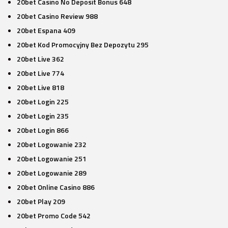
20bet Casino No Deposit Bonus 648
20bet Casino Review 988
20bet Espana 409
20bet Kod Promocyjny Bez Depozytu 295
20bet Live 362
20bet Live 774
20bet Live 818
20bet Login 225
20bet Login 235
20bet Login 866
20bet Logowanie 232
20bet Logowanie 251
20bet Logowanie 289
20bet Online Casino 886
20bet Play 209
20bet Promo Code 542