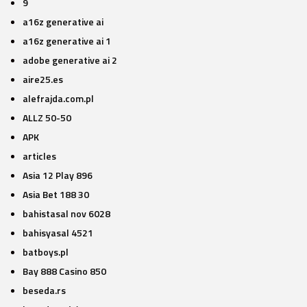
9
a16z generative ai
a16z generative ai 1
adobe generative ai 2
aire25.es
alefrajda.com.pl
ALLZ 50-50
APK
articles
Asia 12 Play 896
Asia Bet 188 30
bahistasal nov 6028
bahisyasal 4521
batboys.pl
Bay 888 Casino 850
beseda.rs