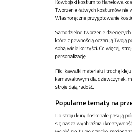
Kowbojski kostium to flanelowa kosz
Tworzenie łatwych kostiumów nie w
Własnoręczne przygotowanie kostium
Samodzielne tworzenie dziecięcych 
które z pewnością oczarują Twoją po
sobą wiele korzyści. Co więcej, st
personalizację.
Filc, kawałki materiału i trochę kl
karnawałowym dla dziewczynek, mal
stroje dają radość.
Popularne tematy na prz
Do stroju kury doskonale pasują pi
się nasza wyobraźnia i kreatywność
wcielić się Twoje dziecko, możesz 