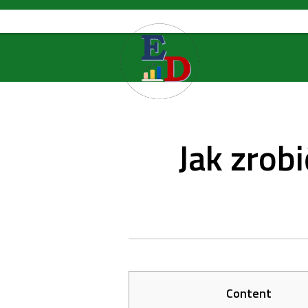
Skip
to
content
Jak zrobi
Content