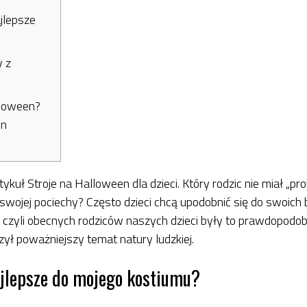
ajlepsze
y z
lloween?
en
 artykuł Stroje na Halloween dla dzieci. Który rodzic nie miał
swojej pociechy? Często dzieci chcą upodobnić się do swoich 
, czyli obecnych rodziców naszych dzieci były to prawdopodobni
ył poważniejszy temat natury ludzkiej.
ajlepsze do mojego kostiumu?