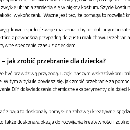
że zwykłe ubrania zamienią się w piękny kostium. Szycie kost
jakości wykończeniu. Ważne jest też, że pomaga to rozwijać k
 wyjątkowo i spełnić swoje marzenia o byciu ulubionym bohate
óre z pewnością przypadną do gustu maluchowi. Przebrania dl
tywne spędzenie czasu z dzieckiem.
 jak zrobić przebranie dla dziecka?
że być prawdziwą przygodą. Dzięki naszym wskazówkom i trik
. W tym artykule dowiesz się, jak zrobić przebranie za pomoc
wanie DIY
doświadczenia chemiczne eksperymenty dla dzieci
k
stać z bajki to doskonały pomysł na zabawę i kreatywne spędz
o także doskonała okazja do rozwijania kreatywności i zdoln