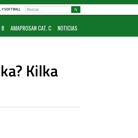
BUSCAR:
L Y SOFTBALL
 B
AMAPROSAN CAT. C
NOTICIAS
cka? Kilka