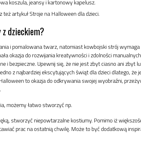
owa koszula, jeansy i kartonowy kapelusz.
cz też artykuł Stroje na Halloween dla dzieci.
y z dzieckiem?
ania i pomalowana twarz, natomiast kowbojski strój wymaga k
ła okazja do rozwijania kreatywności i zdolności manualnych.
 i bezpieczne. Upewnij się, że nie jest zbyt ciasno ani zbyt luź
edno z najbardziej ekscytujących świąt dla dzieci dlatego, że je
 Halloween to okazja do odkrywania swojej wyobraźni, przeż
.
ia, możemy łatwo stworzyć np.
od ręką, stworzyć niepowtarzalne kostiumy. Pomimo iż większ
stawiać prac na ostatnią chwilę. Może to być dodatkową insp