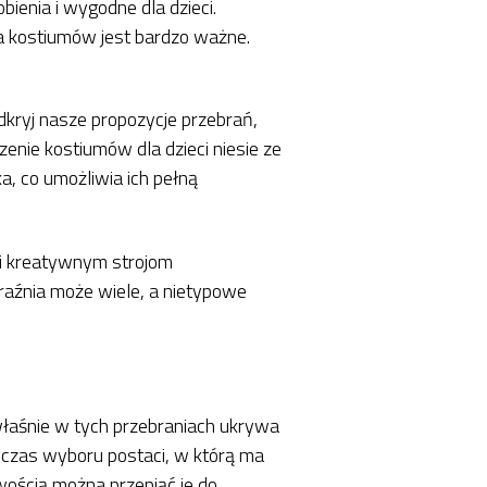
bienia i wygodne dla dzieci.
a kostiumów jest bardzo ważne.
dkryj nasze propozycje przebrań,
enie kostiumów dla dzieci niesie ze
a, co umożliwia ich pełną
ęki kreatywnym strojom
raźnia może wiele, a nietypowe
 właśnie w tych przebraniach ukrywa
dczas wyboru postaci, w którą ma
wością można przepiąć je do