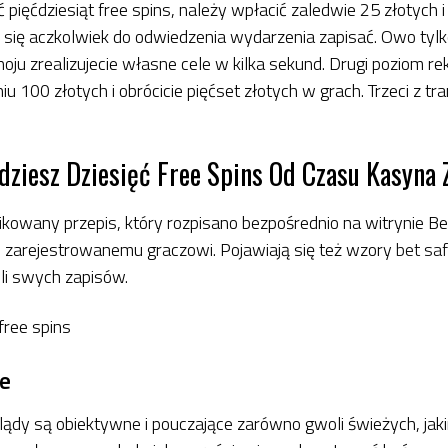
 pięćdziesiąt free spins, należy wpłacić zaledwie 25 złotych 
 się aczkolwiek do odwiedzenia wydarzenia zapisać. Owo tylko
ju zrealizujecie własne cele w kilka sekund. Drugi poziom re
 100 złotych i obrócicie pięćset złotych w grach. Trzeci z t
ędziesz Dziesięć Free Spins Od Czasu Kasyna
ikowany przepis, który rozpisano bezpośrednio na witrynie B
 zarejestrowanemu graczowi. Pojawiają się też wzory
bet sa
li swych zapisów.
e
glądy są obiektywne i pouczające zarówno gwoli świeżych, j