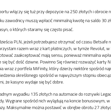
ortu włączy się tuż przy depozycie na 250 złotych i obrocie na
ku zawodnicy muszą wpłacić minimalną kwotę na saldo 30 zł
kasyn, o których staramy się często pisać.
ścia PLN, jeżeli potrzebujesz otrzymać od czasu Betsafe 
orzystam razem wraz z kart płatniczych, w tymże Revolut, w
ptować zaakceptować mają sensu, ponieważ minimalna wpłat
e się być dość dziwne. Powinno Się również rozważyć karty N
wraz z portfela MiFinity, który dzierży niektóre spośród naj
iedzenia określonego spośród w najwyższym stopniu obiecuj
i, że ​​kasyno wydaje się być dobre.
 żadnym wypadku 135 złotych na automacie do rozrywki Legac
żdy. Wygrane spośród nich wylądują na koncie bonusowym, w
azy. Maksymalnie można postawić w obrębie obrotu 27 złotyc