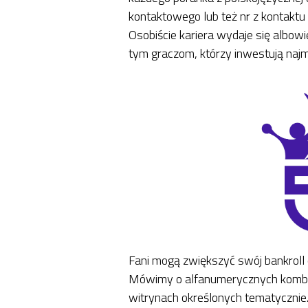
kontaktowego lub też nr z kontaktu
Osobiście kariera wydaje się albow
tym graczom, którzy inwestują najm
Fani mogą zwiększyć swój bankroll
Mówimy o alfanumerycznych kombinac
witrynach określonych tematycznie