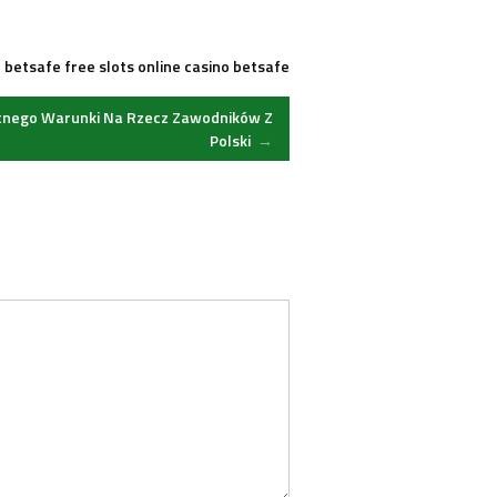
betsafe free slots
online casino betsafe
tnego Warunki Na Rzecz Zawodników Z
Polski
→