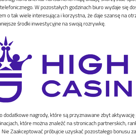
 telefonicznego. W pozostałych godzinach biuro wydaje się do
iem o tak wiele interesująca i korzystna, że daje szansę na 
niejsze środki inwestycyjne na swoją rozrywkę.
 o dodatkowe nagrody, które są przyznawane zbyt aktywację
jach, które można znaleźć na stronicach partnerskich, rank
. Nie Zaakceptować próbujcie uzyskać pozostałego bonusu z