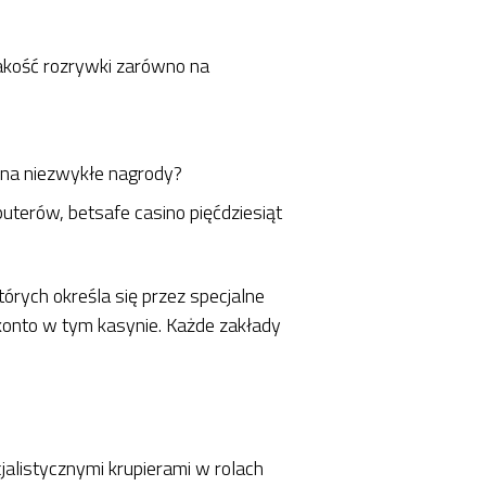
akość rozrywki zarówno na
 na niezwykłe nagrody?
uterów, betsafe casino pięćdziesiąt
órych określa się przez specjalne
 konto w tym kasynie. Każde zakłady
alistycznymi krupierami w rolach