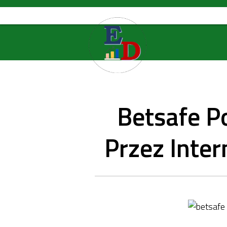
Skip
to
content
Betsafe P
Przez Inte