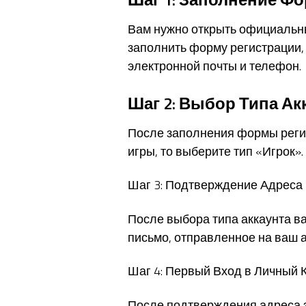
Вам нужно открыть официальный
заполнить форму регистрации, 
электронной почты и телефон.
Шаг 2: Выбор Типа Ак
После заполнения формы регист
игры, то выберите тип «Игрок».
Шаг 3: Подтверждение Адреса
После выбора типа аккаунта ва
письмо, отправленное на ваш а
Шаг 4: Первый Вход в Личный 
После подтверждения адреса э