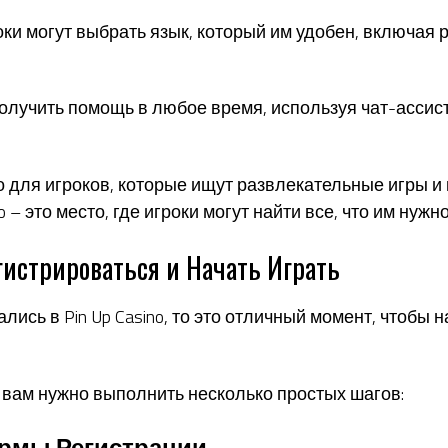
и могут выбрать язык, который им удобен, включая р
получить помощь в любое время, используя чат-ассис
сто для игроков, которые ищут развлекательные игры и
 – это место, где игроки могут найти все, что им нуж
гистрироваться и Начать Играть
ись в Pin Up Casino, то это отличный момент, чтобы н
no вам нужно выполнить несколько простых шагов:
ормы Регистрации