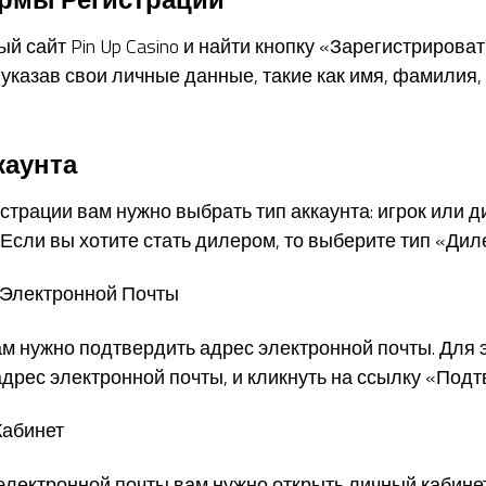
 сайт Pin Up Casino и найти кнопку «Зарегистрироват
указав свои личные данные, такие как имя, фамилия,
каунта
рации вам нужно выбрать тип аккаунта: игрок или ди
 Если вы хотите стать дилером, то выберите тип «Дил
 Электронной Почты
м нужно подтвердить адрес электронной почты. Для 
дрес электронной почты, и кликнуть на ссылку «Подт
Кабинет
лектронной почты вам нужно открыть личный кабинет