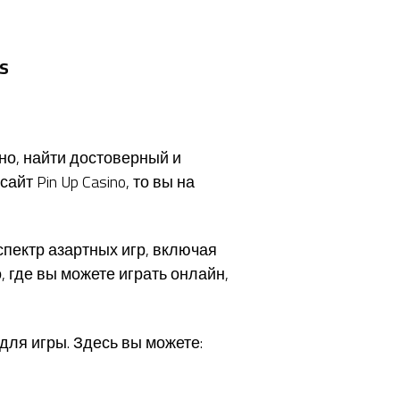
s
но, найти достоверный и
т Pin Up Casino, то вы на
спектр азартных игр, включая
, где вы можете играть онлайн,
 для игры. Здесь вы можете: