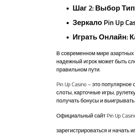
Шаг 2: Выбор Тип
Зеркало Pin Up Ca
Играть Онлайн: К
В современном мире азартных 
надежный игрок может быть сло
правильном пути.
Pin Up Casino – это популярно
слоты, карточные игры, рулетку
получать бонусы и выигрывать
Официальный сайт Pin Up Casino
зарегистрироваться и начать и