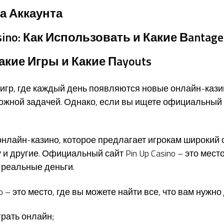
а Аккаунта
sino: Как Использовать и Какие Вantage
акие Игры и Какие Пayouts
игр, где каждый день появляются новые онлайн-кази
жной задачей. Однако, если вы ищете официальный сай
е онлайн-казино, которое предлагает игрокам широкий 
 и другие. Официальный сайт Pin Up Casino – это место
 реальные деньги.
 – это место, где вы можете найти все, что вам нужно
грать онлайн;