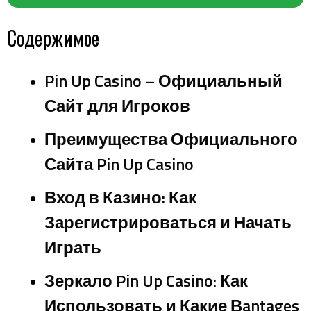
Содержимое
Pin Up Casino – Официальный
Сайт для Игроков
Преимущества Официального
Сайта Pin Up Casino
Вход в Казино: Как
Зарегистрироваться и Начать
Играть
Зеркало Pin Up Casino: Как
Использовать и Какие Вantages