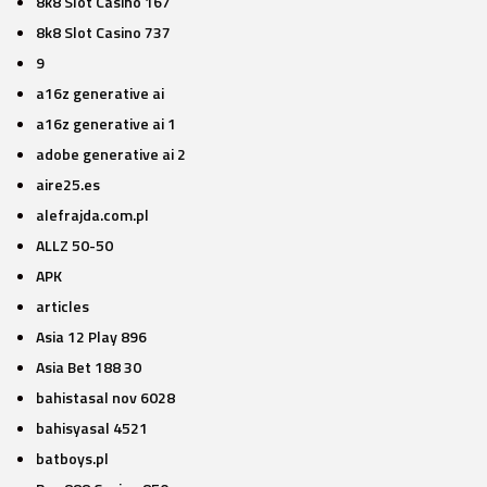
8k8 Slot Casino 167
8k8 Slot Casino 737
9
a16z generative ai
a16z generative ai 1
adobe generative ai 2
aire25.es
alefrajda.com.pl
ALLZ 50-50
APK
articles
Asia 12 Play 896
Asia Bet 188 30
bahistasal nov 6028
bahisyasal 4521
batboys.pl