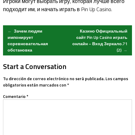
Игроки могут выбрать игру, которая лучше всего
подходит им, и начать играть в Pin Up Casino.
Post
←
Зачем людям
Казино Официальный
импонирует
сайт Pin Up Casino играть
соревновательная
онлайн – Вход Зеркало.71
navigation
обстановка
(2)
→
Start a Conversation
Tu dirección de correo electrónico no será publicada.
Los campos
obligatorios están marcados con
*
Comentario
*