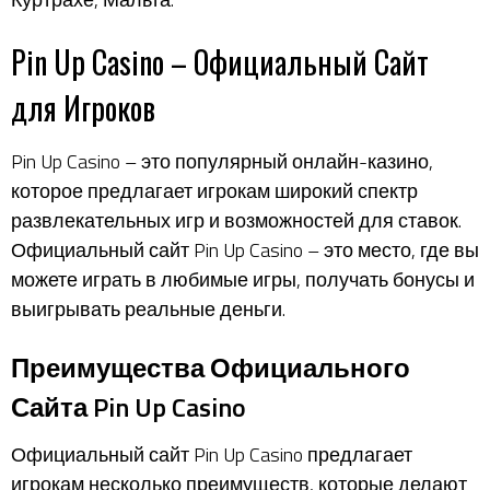
Pin Up Casino – Официальный Сайт
для Игроков
Pin Up Casino – это популярный онлайн-казино,
которое предлагает игрокам широкий спектр
развлекательных игр и возможностей для ставок.
Официальный сайт Pin Up Casino – это место, где вы
можете играть в любимые игры, получать бонусы и
выигрывать реальные деньги.
Преимущества Официального
Сайта Pin Up Casino
Официальный сайт Pin Up Casino предлагает
игрокам несколько преимуществ, которые делают