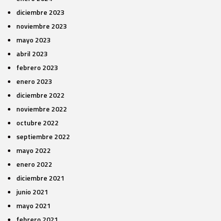
diciembre 2023
noviembre 2023
mayo 2023
abril 2023
febrero 2023
enero 2023
diciembre 2022
noviembre 2022
octubre 2022
septiembre 2022
mayo 2022
enero 2022
diciembre 2021
junio 2021
mayo 2021
febrero 2021