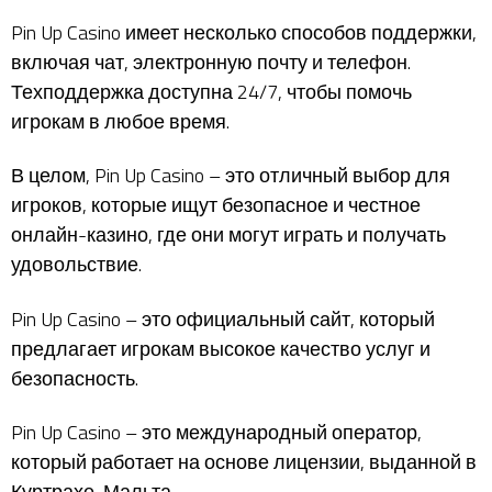
Pin Up Casino имеет несколько способов поддержки,
включая чат, электронную почту и телефон.
Техподдержка доступна 24/7, чтобы помочь
игрокам в любое время.
В целом, Pin Up Casino – это отличный выбор для
игроков, которые ищут безопасное и честное
онлайн-казино, где они могут играть и получать
удовольствие.
Pin Up Casino – это официальный сайт, который
предлагает игрокам высокое качество услуг и
безопасность.
Pin Up Casino – это международный оператор,
который работает на основе лицензии, выданной в
Куртрахе, Мальта.