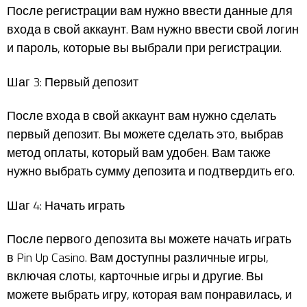
После регистрации вам нужно ввести данные для
входа в свой аккаунт. Вам нужно ввести свой логин
и пароль, которые вы выбрали при регистрации.
Шаг 3: Первый депозит
После входа в свой аккаунт вам нужно сделать
первый депозит. Вы можете сделать это, выбрав
метод оплаты, который вам удобен. Вам также
нужно выбрать сумму депозита и подтвердить его.
Шаг 4: Начать играть
После первого депозита вы можете начать играть
в Pin Up Casino. Вам доступны различные игры,
включая слоты, карточные игры и другие. Вы
можете выбрать игру, которая вам понравилась, и