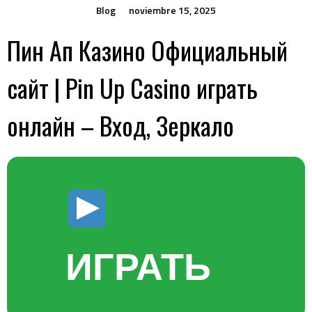
Blog
noviembre 15, 2025
Пин Ап Казино Официальный
сайт | Pin Up Casino играть
онлайн – Вход, Зеркало
ИГРАТЬ