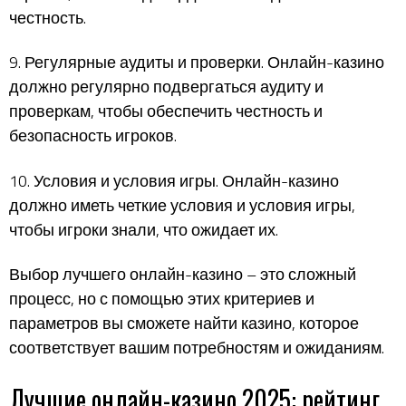
честность.
9. Регулярные аудиты и проверки. Онлайн-казино
должно регулярно подвергаться аудиту и
проверкам, чтобы обеспечить честность и
безопасность игроков.
10. Условия и условия игры. Онлайн-казино
должно иметь четкие условия и условия игры,
чтобы игроки знали, что ожидает их.
Выбор лучшего онлайн-казино – это сложный
процесс, но с помощью этих критериев и
параметров вы сможете найти казино, которое
соответствует вашим потребностям и ожиданиям.
Лучшие онлайн-казино 2025: рейтинг