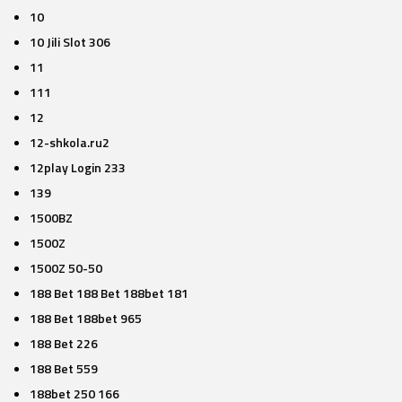
10
10 Jili Slot 306
11
111
12
12-shkola.ru2
12play Login 233
139
1500BZ
1500Z
1500Z 50-50
188 Bet 188 Bet 188bet 181
188 Bet 188bet 965
188 Bet 226
188 Bet 559
188bet 250 166