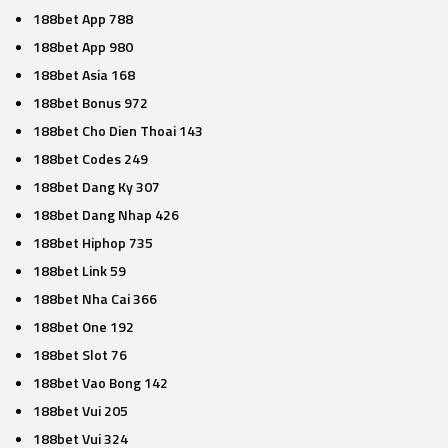
188bet App 788
188bet App 980
188bet Asia 168
188bet Bonus 972
188bet Cho Dien Thoai 143
188bet Codes 249
188bet Dang Ky 307
188bet Dang Nhap 426
188bet Hiphop 735
188bet Link 59
188bet Nha Cai 366
188bet One 192
188bet Slot 76
188bet Vao Bong 142
188bet Vui 205
188bet Vui 324