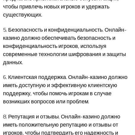
чтобы привлечь новых игроков и удержать
существующих.
5. Безопасность и конфиденциальность. Онлайн-
казино должно обеспечивать безопасность и
конфиденциальность игроков, используя
современные технологии шифрования и защиты
данных.
6. Клиентская поддержка. Онлайн-казино должно
иметь доступную и эффективную клиентскую
поддержку, чтобы помочь игрокам в случае
возникших вопросов или проблем.
8. Репутация и отзывы. Онлайн-казино должно
иметь положительную репутацию и отзывы от
игроков, чтобы подтвердить его надежность и