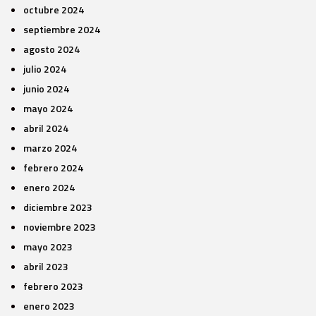
octubre 2024
septiembre 2024
agosto 2024
julio 2024
junio 2024
mayo 2024
abril 2024
marzo 2024
febrero 2024
enero 2024
diciembre 2023
noviembre 2023
mayo 2023
abril 2023
febrero 2023
enero 2023