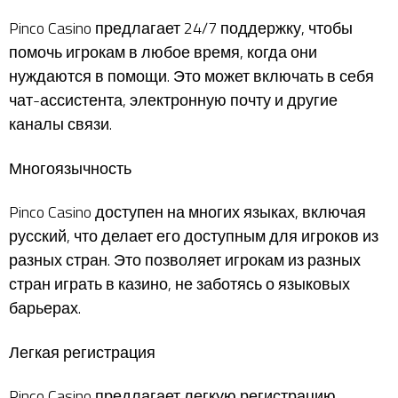
Pinco Casino предлагает 24/7 поддержку, чтобы
помочь игрокам в любое время, когда они
нуждаются в помощи. Это может включать в себя
чат-ассистента, электронную почту и другие
каналы связи.
Многоязычность
Pinco Casino доступен на многих языках, включая
русский, что делает его доступным для игроков из
разных стран. Это позволяет игрокам из разных
стран играть в казино, не заботясь о языковых
барьерах.
Легкая регистрация
Pinco Casino предлагает легкую регистрацию,