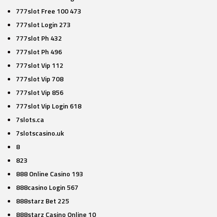
777slot Free 100 473
777slot Login 273
777slot Ph 432
777slot Ph 496
777slot Vip 112
777slot Vip 708
777slot Vip 856
777slot Vip Login 618
7slots.ca
7slotscasino.uk
8
823
888 Online Casino 193
888casino Login 567
888starz Bet 225
888starz Casino Online 10