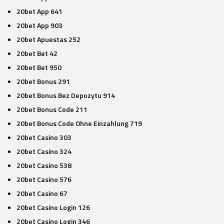
20bet App 641
20bet App 903
20bet Apuestas 252
20bet Bet 42
20bet Bet 950
20bet Bonus 291
20bet Bonus Bez Depozytu 914
20bet Bonus Code 211
20bet Bonus Code Ohne Einzahlung 719
20bet Casino 303
20bet Casino 324
20bet Casino 538
20bet Casino 576
20bet Casino 67
20bet Casino Login 126
20bet Casino Login 346