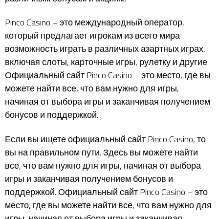
Pinco Casino – это международный оператор,
который предлагает игрокам из всего мира
возможность играть в различных азартных играх,
включая слоты, карточные игры, рулетку и другие.
Официальный сайт Pinco Casino – это место, где вы
можете найти все, что вам нужно для игры,
начиная от выбора игры и заканчивая получением
бонусов и поддержкой.
Если вы ищете официальный сайт Pinco Casino, то
вы на правильном пути. Здесь вы можете найти
все, что вам нужно для игры, начиная от выбора
игры и заканчивая получением бонусов и
поддержкой. Официальный сайт Pinco Casino – это
место, где вы можете найти все, что вам нужно для
игры, начиная от выбора игры и заканчивая