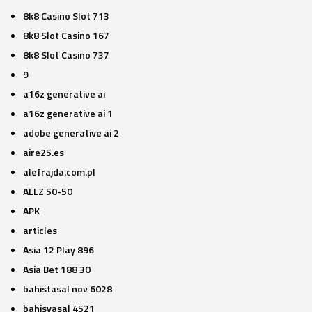
8k8 Casino Slot 713
8k8 Slot Casino 167
8k8 Slot Casino 737
9
a16z generative ai
a16z generative ai 1
adobe generative ai 2
aire25.es
alefrajda.com.pl
ALLZ 50-50
APK
articles
Asia 12 Play 896
Asia Bet 188 30
bahistasal nov 6028
bahisyasal 4521