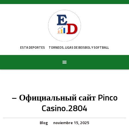
Skip
to
content
ESTA DEPORTES
TORNEOS, LIGAS DE BEISBOL Y SOFTBALL
– Официальный сайт Pinco
Casino.2804
Blog
noviembre 15, 2025