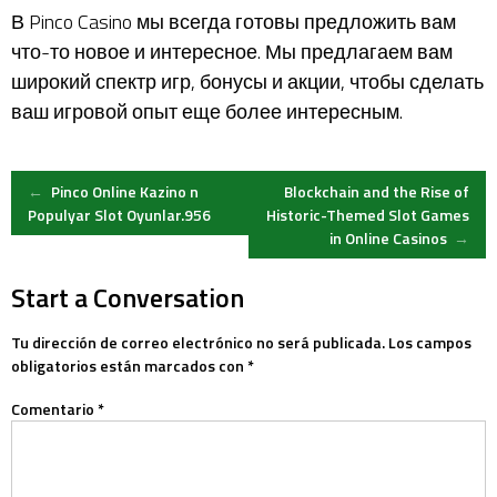
В Pinco Casino мы всегда готовы предложить вам
что-то новое и интересное. Мы предлагаем вам
широкий спектр игр, бонусы и акции, чтобы сделать
ваш игровой опыт еще более интересным.
Post
←
Pinco Online Kazino n
Blockchain and the Rise of
Populyar Slot Oyunlar.956
Historic-Themed Slot Games
in Online Casinos
→
navigation
Start a Conversation
Tu dirección de correo electrónico no será publicada.
Los campos
obligatorios están marcados con
*
Comentario
*