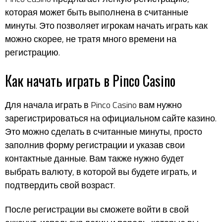
которая может быть выполнена в считанные
минуты. Это позволяет игрокам начать играть как
можно скорее, не тратя много времени на
регистрацию.
Как начать играть в Pinco Casino
Для начала играть в Pinco Casino вам нужно
зарегистрироваться на официальном сайте казино.
Это можно сделать в считанные минуты, просто
заполнив форму регистрации и указав свои
контактные данные. Вам также нужно будет
выбрать валюту, в которой вы будете играть, и
подтвердить свой возраст.
После регистрации вы сможете войти в свой