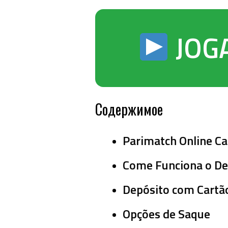
JOG
Содержимое
Parimatch Online Ca
Come Funciona o De
Depósito com Cartão
Opções de Saque