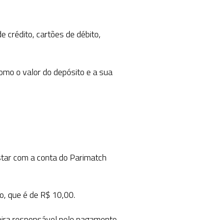
 crédito, cartões de débito,
como o valor do depósito e a sua
estar com a conta do Parimatch
o, que é de R$ 10,00.
eira responsável pelo pagamento.