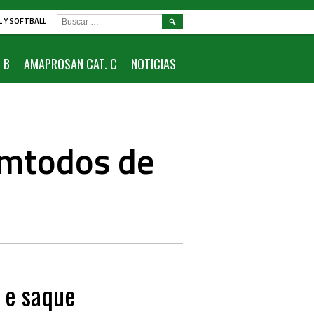
BUSCAR:
L Y SOFTBALL
 B
AMAPROSAN CAT. C
NOTICIAS
 mtodos de
 e saque