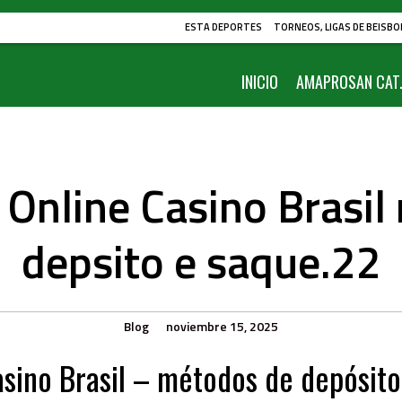
ESTA DEPORTES
TORNEOS, LIGAS DE BEISBO
INICIO
AMAPROSAN CAT.
 Online Casino Brasil
depsito e saque.22
Blog
noviembre 15, 2025
sino Brasil – métodos de depósito