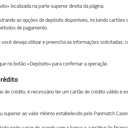
to» localizada na parte superior direita da página.
rando as opções de depósito disponíveis, incluindo cartões de
 métodos de pagamento.
você deseja utilizar e preencha as informações solicitadas, 
que no botão «Depósito» para confirmar a operação.
rédito
o de crédito, é necessário ter um cartão de crédito válido e 
ou superior ao valor mínimo estabelecido pelo Parimatch Casin
to pode variar de acordo com o banco e a instituição financ