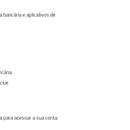
a bancária e aplicativos de
cária.
luir.
a para acessar a sua conta.