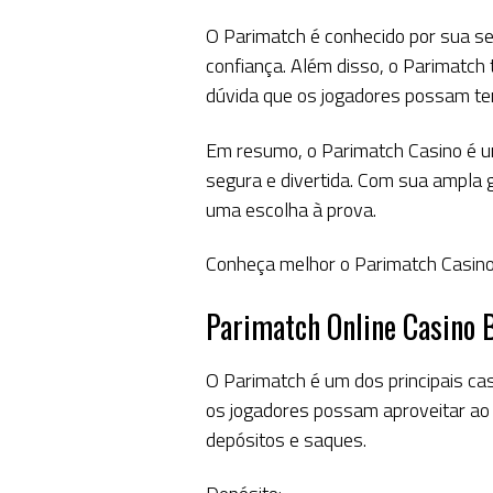
O Parimatch é conhecido por sua se
confiança. Além disso, o Parimatc
dúvida que os jogadores possam ter
Em resumo, o Parimatch Casino é um
segura e divertida. Com sua ampla 
uma escolha à prova.
Conheça melhor o Parimatch Casino
Parimatch Online Casino 
O Parimatch é um dos principais cas
os jogadores possam aproveitar ao 
depósitos e saques.