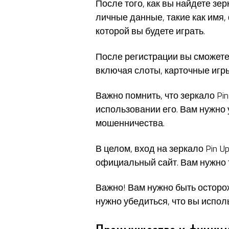
После того, как вы найдете зе
личные данные, такие как имя,
которой вы будете играть.
После регистрации вы сможете и
включая слоты, карточные игры
Важно помнить, что зеркало Pi
использовании его. Вам нужно 
мошенничества.
В целом, вход на зеркало Pin U
официальный сайт. Вам нужно т
Важно! Вам нужно быть осторо
нужно убедиться, что вы испол