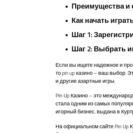
Преимущества и 
Как начать играть
Шаг 1: Зарегистр
Шаг 2: Выбрать и
Если вы ищете надежное и про
то
pin up казино
– ваш выбор. Эт
и другие азартные игры.
Pin Up Казино – это междунаро
стала одним из самых популярн
игорный бизнес, выдана в Курт
На официальном сайте Pin Up К