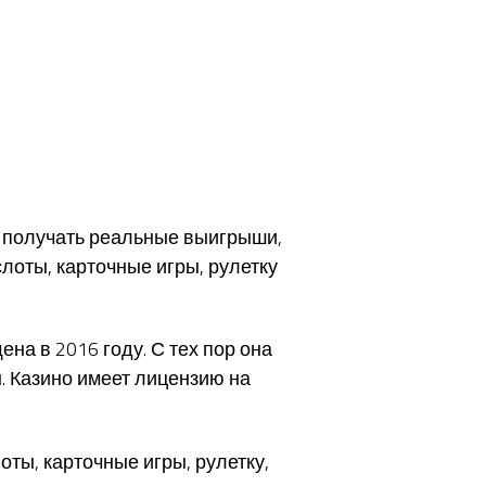
и получать реальные выигрыши,
лоты, карточные игры, рулетку
на в 2016 году. С тех пор она
н. Казино имеет лицензию на
оты, карточные игры, рулетку,