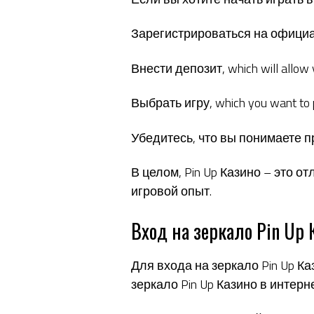
Зарегистрироваться на официально
Внести депозит, which will allow y
Выбрать игру, which you want to pl
Убедитесь, что вы понимаете п
В целом, Pin Up Казино – это о
игровой опыт.
Вход на зеркало Pin Up 
Для входа на зеркало Pin Up К
зеркало Pin Up Казино в интер