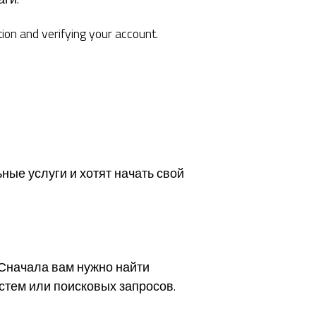
n and verifying your account.
ьные услуги и хотят начать свой
 Сначала вам нужно найти
истем или поисковых запросов.