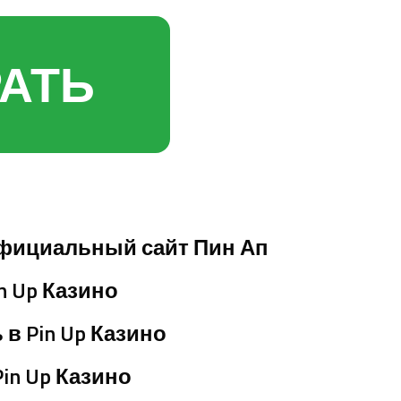
АТЬ
 Официальный сайт Пин Ап
n Up Казино
 в Pin Up Казино
Pin Up Казино