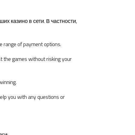
их казино в сети. В частности,
 range of payment options.
the games without risking your
inning.
 you with any questions or
аги: