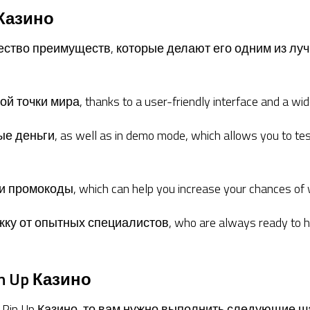
Казино
ество преимуществ, которые делают его одним из лучш
очки мира, thanks to a user-friendly interface and a wide
еньги, as well as in demo mode, which allows you to test 
ромокоды, which can help you increase your chances of w
от опытных специалистов, who are always ready to help
in Up Казино
в Pin Up Казино, то вам нужно выполнить следующие ш