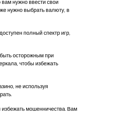
о вам нужно ввести свои
кже нужно выбрать валюту, в
 доступен полный спектр игр,
о быть осторожным при
еркала, чтобы избежать
азино, не используя
рать.
ы избежать мошенничества. Вам