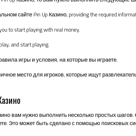
м сайте Pin Up Казино, providing the required informatio
ou to start playing with real money.
ay, and start playing.
равила игры и условия, на которые вы играете.
тличное место для игроков, которые ищут развлекател
Казино
азино вам нужно выполнить несколько простых шагов.
нете. Это может быть сделано с помощью поисковых с