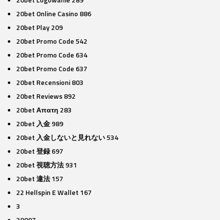
20bet Online Casino 886
20bet Play 209
20bet Promo Code 542
20bet Promo Code 634
20bet Promo Code 637
20bet Recensioni 803
20bet Reviews 892
20bet Απατη 283
20bet 入金 989
20bet 入金しないと見れない 534
20bet 登録 697
20bet 視聴方法 931
20bet 違法 157
22 Hellspin E Wallet 167
3
3000Z