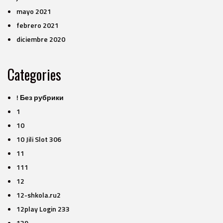
mayo 2021
febrero 2021
diciembre 2020
Categories
! Без рубрики
1
10
10 Jili Slot 306
11
111
12
12-shkola.ru2
12play Login 233
139