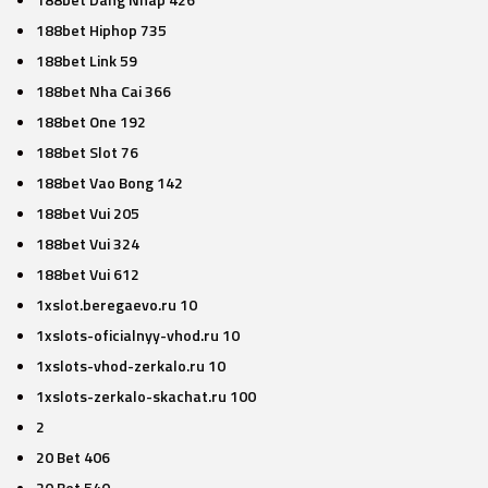
188bet Hiphop 735
188bet Link 59
188bet Nha Cai 366
188bet One 192
188bet Slot 76
188bet Vao Bong 142
188bet Vui 205
188bet Vui 324
188bet Vui 612
1xslot.beregaevo.ru 10
1xslots-oficialnyy-vhod.ru 10
1xslots-vhod-zerkalo.ru 10
1xslots-zerkalo-skachat.ru 100
2
20 Bet 406
20 Bet 540