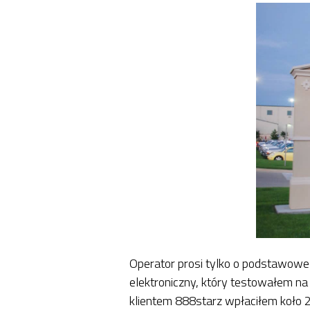
Operator prosi tylko o podstawowe pl
elektroniczny, który testowałem na
klientem 888starz wpłaciłem koło 20