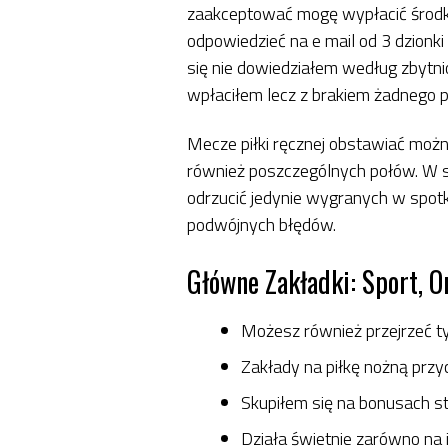
zaakceptować mogę wypłacić środkó
odpowiedzieć na e mail od 3 dzionk
się nie dowiedziałem według zbytni
wpłaciłem lecz z brakiem żadnego 
Mecze piłki ręcznej obstawiać możn
również poszczególnych połów. W s
odrzucić jedynie wygranych w spot
podwójnych błędów.
Główne Zakładki: Sport, On
Możesz również przejrzeć ty
Zakłady na piłkę nożną prz
Skupiłem się na bonusach st
Działa świetnie zarówno na 