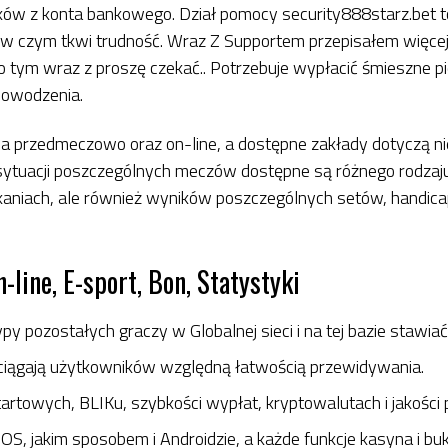
w z konta bankowego. Dział pomocy security888starz.bet to 
i w czym tkwi trudność. Wraz Z Supportem przepisałem więcej
o tym wraz z proszę czekać.. Potrzebuje wypłacić śmieszne p
powodzenia.
a przedmeczowo oraz on-line, a dostępne zakłady dotyczą nie
ytuacji poszczególnych meczów dostępne są różnego rodzaju
kaniach, ale również wyników poszczególnych setów, handic
-line, E-sport, Bon, Statystyki
py pozostałych graczy w Globalnej sieci i na tej bazie stawia
yciągają użytkowników względną łatwością przewidywania.
artowych, BLIKu, szybkości wypłat, kryptowalutach i jakości
iOS, jakim sposobem i Androidzie, a każde funkcje kasyna i 