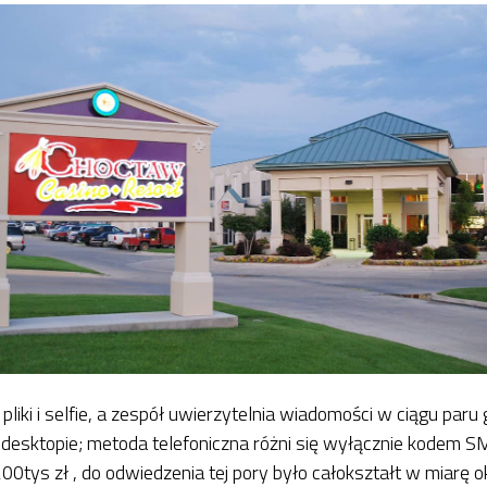
iki i selfie, a zespół uwierzytelnia wiadomości w ciągu paru g
 desktopie; metoda telefoniczna różni się wyłącznie kodem 
0tys zł , do odwiedzenia tej pory było całokształt w miarę ok