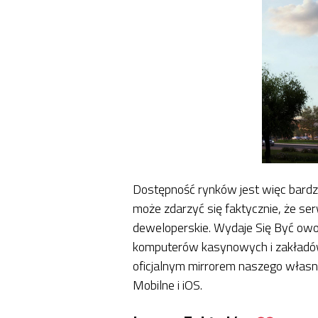
Dostępność rynków jest więc bardzo
może zdarzyć się faktycznie, że s
deweloperskie. Wydaje Się Być ow
komputerów kasynowych i zakładów
oficjalnym mirrorem naszego własn
Mobilne i iOS.