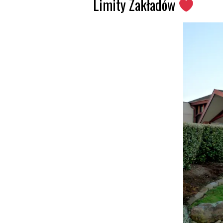
Limity Zakładów