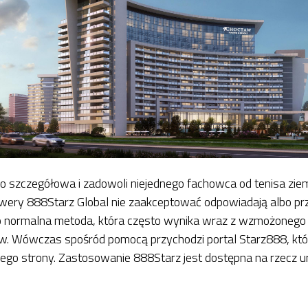
 szczegółowa i zadowoli niejednego fachowca od tenisa ziem
erwery 888Starz Global nie zaakceptować odpowiadają albo p
o normalna metoda, która często wynika wraz z wzmożonego
. Wówczas spośród pomocą przychodzi portal Starz888, któr
ego strony. Zastosowanie 888Starz jest dostępna na rzecz