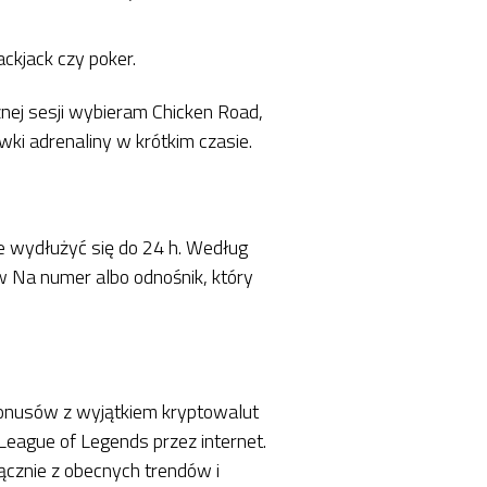
ckjack czy poker.
nej sesji wybieram Chicken Road,
ki adrenaliny w krótkim czasie.
że wydłużyć się do 24 h. Według
aw Na numer albo odnośnik, który
onusów z wyjątkiem kryptowalut
eague of Legends przez internet.
ącznie z obecnych trendów i