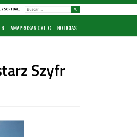
BUSCAR:
L Y SOFTBALL
 B
AMAPROSAN CAT. C
NOTICIAS
tarz Szyfr