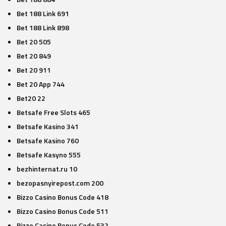
Bet 188 Link 691
Bet 188 Link 898
Bet 20 505
Bet 20 849
Bet 20 911
Bet 20 App 744
Bet20 22
Betsafe Free Slots 465
Betsafe Kasino 341
Betsafe Kasino 760
Betsafe Kasyno 555
bezhinternat.ru 10
bezopasnyirepost.com 200
Bizzo Casino Bonus Code 418
Bizzo Casino Bonus Code 511
Bizzo Casino Bonus Code 532