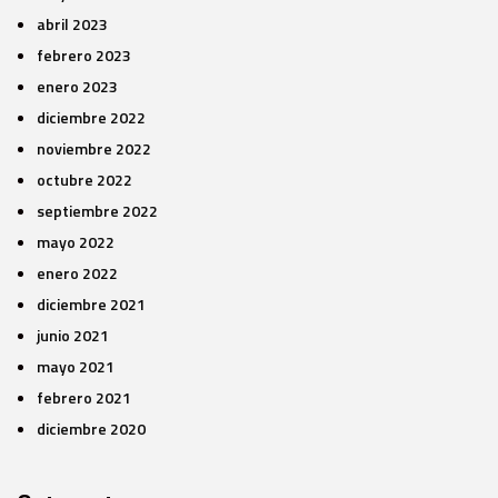
abril 2023
febrero 2023
enero 2023
diciembre 2022
noviembre 2022
octubre 2022
septiembre 2022
mayo 2022
enero 2022
diciembre 2021
junio 2021
mayo 2021
febrero 2021
diciembre 2020