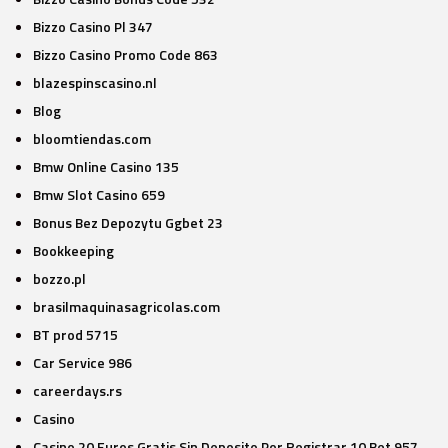
Bizzo Casino Pl 347
Bizzo Casino Promo Code 863
blazespinscasino.nl
Blog
bloomtiendas.com
Bmw Online Casino 135
Bmw Slot Casino 659
Bonus Bez Depozytu Ggbet 23
Bookkeeping
bozzo.pl
brasilmaquinasagricolas.com
BT prod 5715
Car Service 986
careerdays.rs
Casino
Casino 20 Euros Gratis Sin Deposito Por Registrar 10 Bet 957