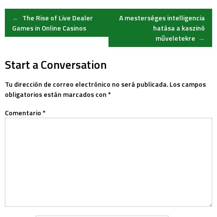
Post
←
The Rise of Live Dealer
A mesterséges intelligencia
Games in Online Casinos
hatása a kaszinó
műveletekre
→
navigation
Start a Conversation
Tu dirección de correo electrónico no será publicada.
Los campos
obligatorios están marcados con
*
Comentario
*