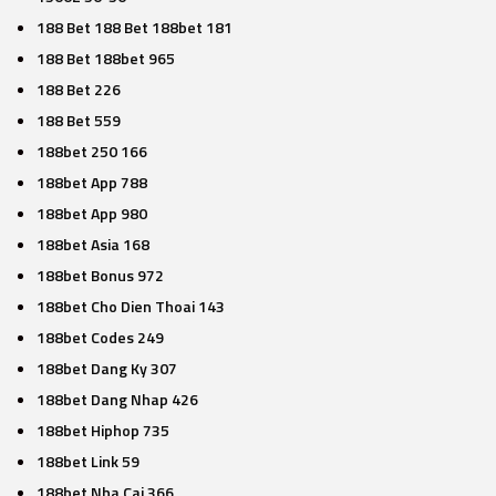
188 Bet 188 Bet 188bet 181
188 Bet 188bet 965
188 Bet 226
188 Bet 559
188bet 250 166
188bet App 788
188bet App 980
188bet Asia 168
188bet Bonus 972
188bet Cho Dien Thoai 143
188bet Codes 249
188bet Dang Ky 307
188bet Dang Nhap 426
188bet Hiphop 735
188bet Link 59
188bet Nha Cai 366