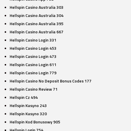
Hellspin Casino Australia 303
Hellspin Casino Australia 304
Hellspin Casino Australia 395
Hellspin Casino Australia 667
Hellspin Casino Login 331
Hellspin Casino Login 453
Hellspin Casino Login 473
Hellspin Casino Login 611
Hellspin Casino Login 779
Hellspin Casino No Deposit Bonus Codes 177
Hellspin Casino Review 71
Hellspin Cz 494
Hellspin Kasyno 243
Hellspin Kasyno 320
Hellspin Kod Bonusowy 905
Hellspin Login 754