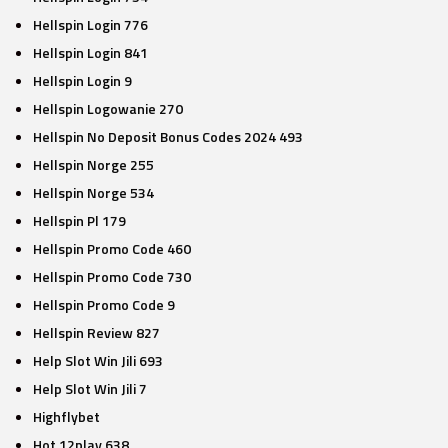
Hellspin Login 776
Hellspin Login 841
Hellspin Login 9
Hellspin Logowanie 270
Hellspin No Deposit Bonus Codes 2024 493
Hellspin Norge 255
Hellspin Norge 534
Hellspin Pl 179
Hellspin Promo Code 460
Hellspin Promo Code 730
Hellspin Promo Code 9
Hellspin Review 827
Help Slot Win Jili 693
Help Slot Win Jili 7
Highflybet
Hot 12play 638