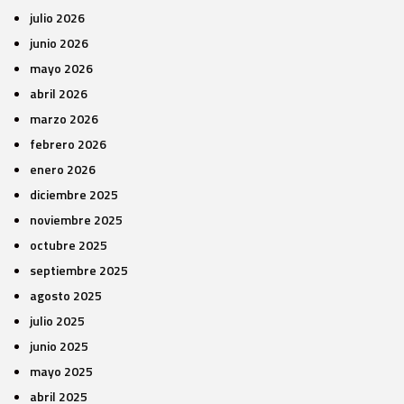
julio 2026
junio 2026
mayo 2026
abril 2026
marzo 2026
febrero 2026
enero 2026
diciembre 2025
noviembre 2025
octubre 2025
septiembre 2025
agosto 2025
julio 2025
junio 2025
mayo 2025
abril 2025