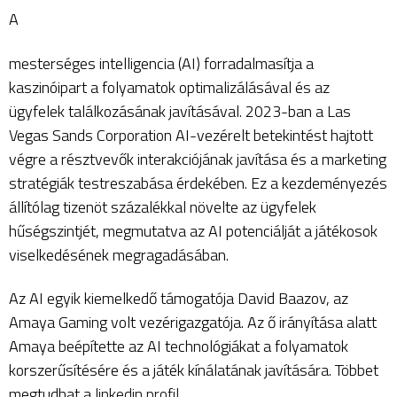
A
mesterséges intelligencia (AI) forradalmasítja a
kaszinóipart a folyamatok optimalizálásával és az
ügyfelek találkozásának javításával. 2023-ban a Las
Vegas Sands Corporation AI-vezérelt betekintést hajtott
végre a résztvevők interakciójának javítása és a marketing
stratégiák testreszabása érdekében. Ez a kezdeményezés
állítólag tizenöt százalékkal növelte az ügyfelek
hűségszintjét, megmutatva az AI potenciálját a játékosok
viselkedésének megragadásában.
Az AI egyik kiemelkedő támogatója David Baazov, az
Amaya Gaming volt vezérigazgatója. Az ő irányítása alatt
Amaya beépítette az AI technológiákat a folyamatok
korszerűsítésére és a játék kínálatának javítására. Többet
megtudhat a
linkedin profil
.