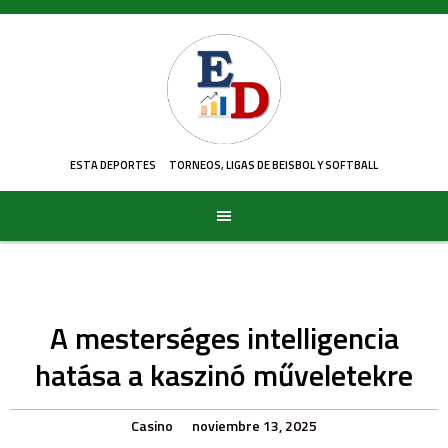
Skip
to
content
ESTA DEPORTES
TORNEOS, LIGAS DE BEISBOL Y SOFTBALL
A mesterséges intelligencia
hatása a kaszinó műveletekre
Casino
noviembre 13, 2025