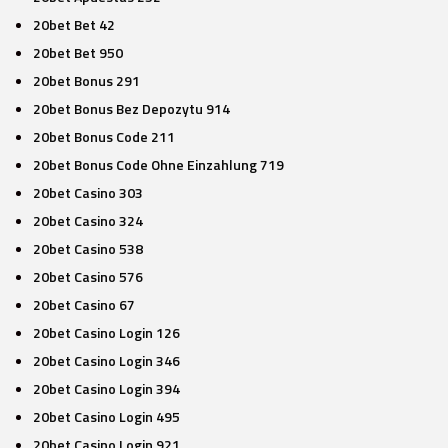
20bet Bet 42
20bet Bet 950
20bet Bonus 291
20bet Bonus Bez Depozytu 914
20bet Bonus Code 211
20bet Bonus Code Ohne Einzahlung 719
20bet Casino 303
20bet Casino 324
20bet Casino 538
20bet Casino 576
20bet Casino 67
20bet Casino Login 126
20bet Casino Login 346
20bet Casino Login 394
20bet Casino Login 495
20bet Casino Login 921