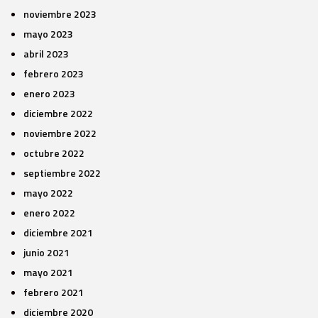
noviembre 2023
mayo 2023
abril 2023
febrero 2023
enero 2023
diciembre 2022
noviembre 2022
octubre 2022
septiembre 2022
mayo 2022
enero 2022
diciembre 2021
junio 2021
mayo 2021
febrero 2021
diciembre 2020