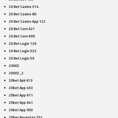
20 Bet Casino 314
20 Bet Casino 80
20 Bet Casino App 122
20 Bet Com 621
20 Bet Com 699
20 Bet Login 126
20 Bet Login 523
20 Bet Login 59
2000Z
2000Z_2
20bet Apk 613
20bet App 453
20bet App 611
20bet App 641
20bet App 903
20bet Apuestas 252