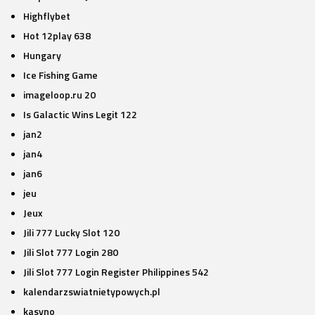
Highflybet
Hot 12play 638
Hungary
Ice Fishing Game
imageloop.ru 20
Is Galactic Wins Legit 122
jan2
jan4
jan6
jeu
Jeux
Jili 777 Lucky Slot 120
Jili Slot 777 Login 280
Jili Slot 777 Login Register Philippines 542
kalendarzswiatnietypowych.pl
kasyno