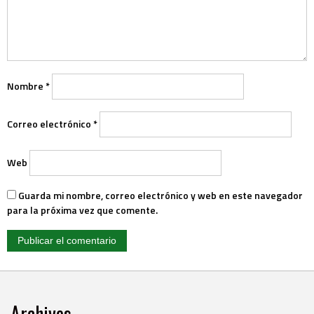
Nombre
*
Correo electrónico
*
Web
Guarda mi nombre, correo electrónico y web en este navegador
para la próxima vez que comente.
Archives