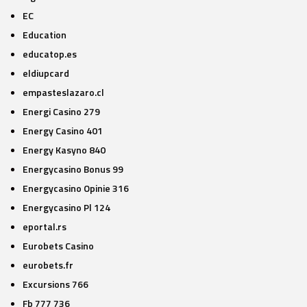
EC
Education
educatop.es
eldiupcard
empasteslazaro.cl
Energi Casino 279
Energy Casino 401
Energy Kasyno 840
Energycasino Bonus 99
Energycasino Opinie 316
Energycasino Pl 124
eportal.rs
Eurobets Casino
eurobets.fr
Excursions 766
Fb 777 736