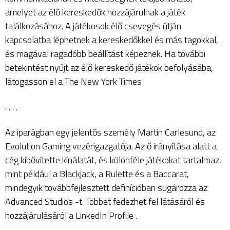
amelyet az élő kereskedők hozzájárulnak a játék
találkozásához. A játékosok élő csevegés útján
kapcsolatba léphetnek a kereskedőkkel és más tagokkal,
és magával ragadóbb beállítást képeznek. Ha további
betekintést nyújt az élő kereskedő játékok befolyásába,
látogasson el a
The New York Times
. . . .
Az iparágban egy jelentős személy Martin Carlesund, az
Evolution Gaming vezérigazgatója. Az ő irányítása alatt a
cég kibővítette kínálatát, és különféle játékokat tartalmaz,
mint például a Blackjack, a Rulette és a Baccarat,
mindegyik továbbfejlesztett definícióban sugározza az
Advanced Studios -t. Többet fedezhet fel látásáról és
hozzájárulásáról a
LinkedIn Profile
.