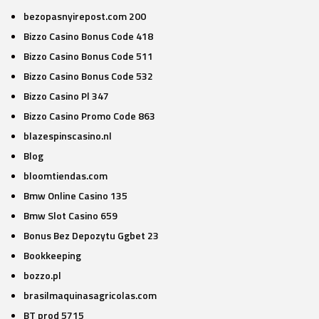
bezopasnyirepost.com 200
Bizzo Casino Bonus Code 418
Bizzo Casino Bonus Code 511
Bizzo Casino Bonus Code 532
Bizzo Casino Pl 347
Bizzo Casino Promo Code 863
blazespinscasino.nl
Blog
bloomtiendas.com
Bmw Online Casino 135
Bmw Slot Casino 659
Bonus Bez Depozytu Ggbet 23
Bookkeeping
bozzo.pl
brasilmaquinasagricolas.com
BT prod 5715