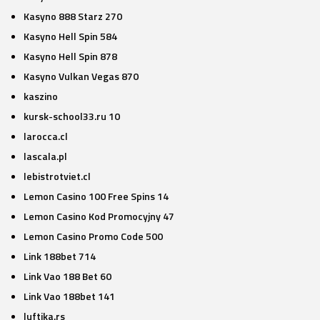
Kasyno 888 Starz 270
Kasyno Hell Spin 584
Kasyno Hell Spin 878
Kasyno Vulkan Vegas 870
kaszino
kursk-school33.ru 10
larocca.cl
lascala.pl
lebistrotviet.cl
Lemon Casino 100 Free Spins 14
Lemon Casino Kod Promocyjny 47
Lemon Casino Promo Code 500
Link 188bet 714
Link Vao 188 Bet 60
Link Vao 188bet 141
luftika.rs