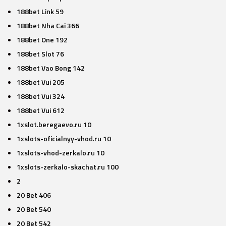
188bet Link 59
188bet Nha Cai 366
188bet One 192
188bet Slot 76
188bet Vao Bong 142
188bet Vui 205
188bet Vui 324
188bet Vui 612
1xslot.beregaevo.ru 10
1xslots-oficialnyy-vhod.ru 10
1xslots-vhod-zerkalo.ru 10
1xslots-zerkalo-skachat.ru 100
2
20 Bet 406
20 Bet 540
20 Bet 542