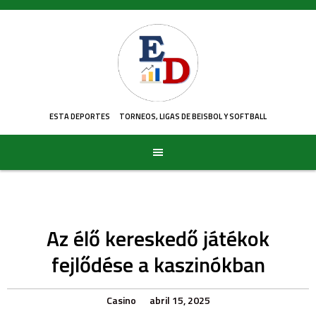
Skip
to
content
ESTA DEPORTES
TORNEOS, LIGAS DE BEISBOL Y SOFTBALL
Az élő kereskedő játékok
fejlődése a kaszinókban
Casino
abril 15, 2025