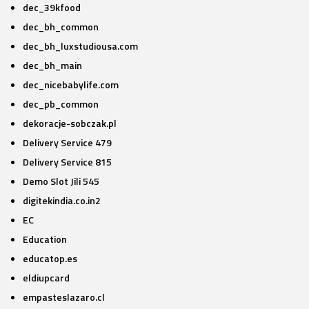
dec_39kfood
dec_bh_common
dec_bh_luxstudiousa.com
dec_bh_main
dec_nicebabylife.com
dec_pb_common
dekoracje-sobczak.pl
Delivery Service 479
Delivery Service 815
Demo Slot Jili 545
digitekindia.co.in2
EC
Education
educatop.es
eldiupcard
empasteslazaro.cl