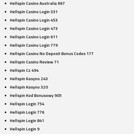
Hellspin Casino Australia 667
Hellspin Casino Login 331
Hellspin Casino Login 453
Hellspin Casino Login 473
Hellspin Casino Login 611
Hellspin Casino Login 779
Hellspin Casino No Deposit Bonus Codes 177
Hellspin Casino Review 71
Hellspin Cz 494
Hellspin Kasyno 243
Hellspin Kasyno 320
Hellspin Kod Bonusowy 905
Hellspin Login 754
Hellspin Login 776
Hellspin Login 841
Hellspin Login 9