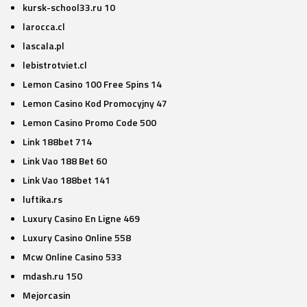
kursk-school33.ru 10
larocca.cl
lascala.pl
lebistrotviet.cl
Lemon Casino 100 Free Spins 14
Lemon Casino Kod Promocyjny 47
Lemon Casino Promo Code 500
Link 188bet 714
Link Vao 188 Bet 60
Link Vao 188bet 141
luftika.rs
Luxury Casino En Ligne 469
Luxury Casino Online 558
Mcw Online Casino 533
mdash.ru 150
Mejorcasin