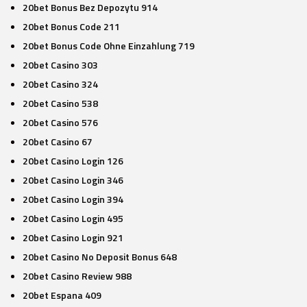
20bet Bonus Bez Depozytu 914
20bet Bonus Code 211
20bet Bonus Code Ohne Einzahlung 719
20bet Casino 303
20bet Casino 324
20bet Casino 538
20bet Casino 576
20bet Casino 67
20bet Casino Login 126
20bet Casino Login 346
20bet Casino Login 394
20bet Casino Login 495
20bet Casino Login 921
20bet Casino No Deposit Bonus 648
20bet Casino Review 988
20bet Espana 409