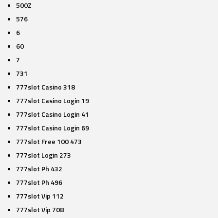
500Z
576
6
60
7
731
777slot Casino 318
777slot Casino Login 19
777slot Casino Login 41
777slot Casino Login 69
777slot Free 100 473
777slot Login 273
777slot Ph 432
777slot Ph 496
777slot Vip 112
777slot Vip 708