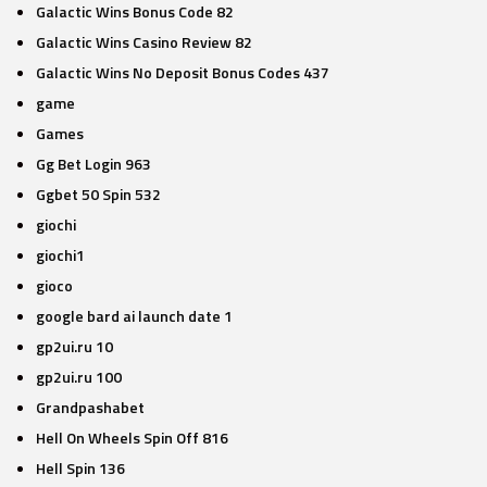
Galactic Wins Bonus Code 82
Galactic Wins Casino Review 82
Galactic Wins No Deposit Bonus Codes 437
game
Games
Gg Bet Login 963
Ggbet 50 Spin 532
giochi
giochi1
gioco
google bard ai launch date 1
gp2ui.ru 10
gp2ui.ru 100
Grandpashabet
Hell On Wheels Spin Off 816
Hell Spin 136