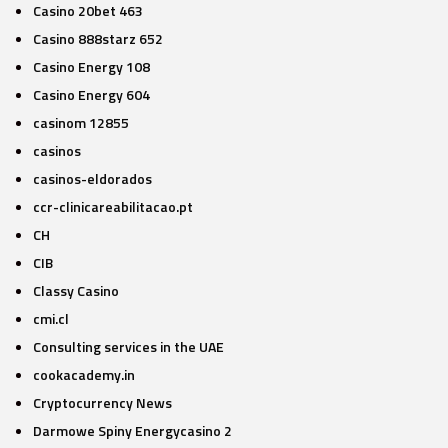
Casino 20bet 463
Casino 888starz 652
Casino Energy 108
Casino Energy 604
casinom 12855
casinos
casinos-eldorados
ccr-clinicareabilitacao.pt
CH
CIB
Classy Casino
cmi.cl
Consulting services in the UAE
cookacademy.in
Cryptocurrency News
Darmowe Spiny Energycasino 2