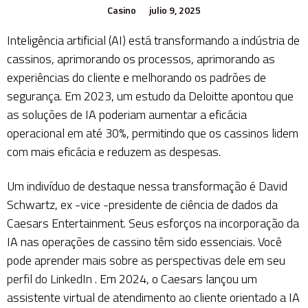
Casino
julio 9, 2025
Inteligência artificial (AI) está transformando a indústria de
cassinos, aprimorando os processos, aprimorando as
experiências do cliente e melhorando os padrões de
segurança. Em 2023, um estudo da Deloitte apontou que
as soluções de IA poderiam aumentar a eficácia
operacional em até 30%, permitindo que os cassinos lidem
com mais eficácia e reduzem as despesas.
Um indivíduo de destaque nessa transformação é David
Schwartz, ex -vice -presidente de ciência de dados da
Caesars Entertainment. Seus esforços na incorporação da
IA ​​nas operações de cassino têm sido essenciais. Você
pode aprender mais sobre as perspectivas dele em seu
perfil do LinkedIn
. Em 2024, o Caesars lançou um
assistente virtual de atendimento ao cliente orientado a IA