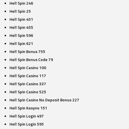
Hell Spin 246
Hell Spin 25
Hell Spin 451
Hell Spin 455
Hell Spin 596
Hell Spin 621
Hell Spin Bonus 755
Hell Spin Bonus Code 79
Hell Spin Casino 100
Hell Spin Casino 117
Hell Spin Casino 337
Hell Spin Casino 525
Hell Spin Casino No Deposit Bonus 227
Hell Spin Kasyno 151
Hell Spin Login 497
Hell Spin Login 595