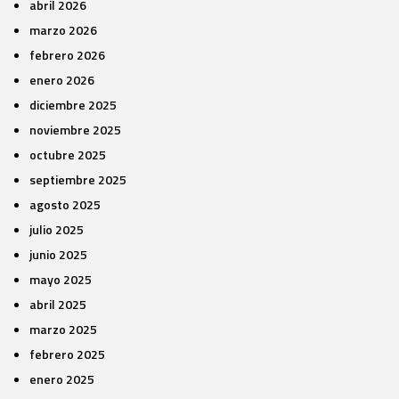
abril 2026
marzo 2026
febrero 2026
enero 2026
diciembre 2025
noviembre 2025
octubre 2025
septiembre 2025
agosto 2025
julio 2025
junio 2025
mayo 2025
abril 2025
marzo 2025
febrero 2025
enero 2025