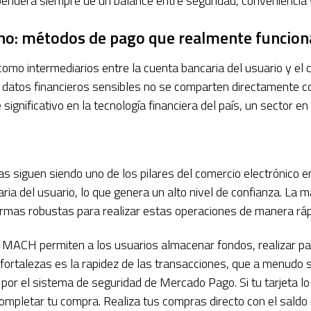
enderá siempre de un balance entre seguridad, conveniencia y
rano: métodos de pago que realmente funcion
mo intermediarios entre la cuenta bancaria del usuario y el 
os datos financieros sensibles no se comparten directamente 
gnificativo en la tecnología financiera del país, un sector en
s siguen siendo uno de los pilares del comercio electrónico en 
ria del usuario, lo que genera un alto nivel de confianza. La m
ormas robustas para realizar estas operaciones de manera ráp
ACH permiten a los usuarios almacenar fondos, realizar pag
 fortalezas es la rapidez de las transacciones, que a menudo
por el sistema de seguridad de Mercado Pago. Si tu tarjeta l
mpletar tu compra. Realiza tus compras directo con el saldo