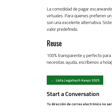
La comodidad de pagar escaneando u
virtuales. Para quienes prefieren u
son una excelente alternativa. Sis
valor predefinido.
Reuse
100% transparente y perfecto para q
necesitas ayuda, escríbenos a
hola
Post
←
Lista Legalnych Kasyn 2025
navigation
Start a Conversation
Tu dirección de correo electrónico no ser