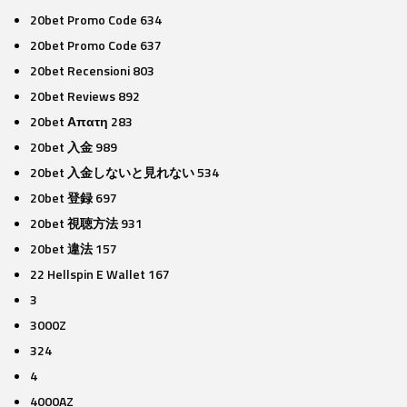
20bet Promo Code 634
20bet Promo Code 637
20bet Recensioni 803
20bet Reviews 892
20bet Απατη 283
20bet 入金 989
20bet 入金しないと見れない 534
20bet 登録 697
20bet 視聴方法 931
20bet 違法 157
22 Hellspin E Wallet 167
3
3000Z
324
4
4000AZ