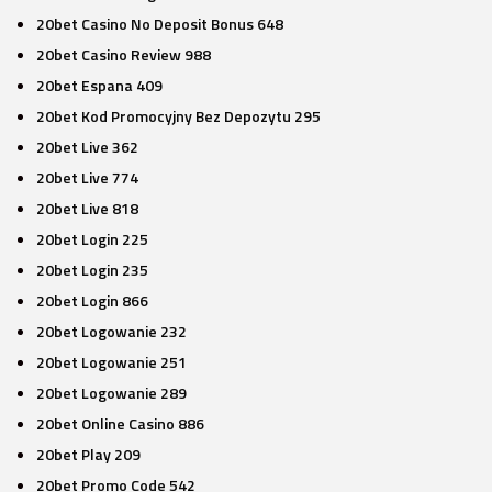
20bet Casino No Deposit Bonus 648
20bet Casino Review 988
20bet Espana 409
20bet Kod Promocyjny Bez Depozytu 295
20bet Live 362
20bet Live 774
20bet Live 818
20bet Login 225
20bet Login 235
20bet Login 866
20bet Logowanie 232
20bet Logowanie 251
20bet Logowanie 289
20bet Online Casino 886
20bet Play 209
20bet Promo Code 542