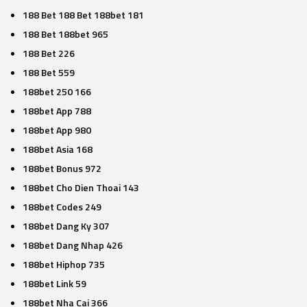
188 Bet 188 Bet 188bet 181
188 Bet 188bet 965
188 Bet 226
188 Bet 559
188bet 250 166
188bet App 788
188bet App 980
188bet Asia 168
188bet Bonus 972
188bet Cho Dien Thoai 143
188bet Codes 249
188bet Dang Ky 307
188bet Dang Nhap 426
188bet Hiphop 735
188bet Link 59
188bet Nha Cai 366