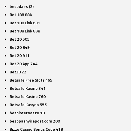
beseda.rs (2)
Bet 188 884
Bet 188 Link 691
Bet 188 Link 898
Bet 20 505
Bet 20 849
Bet 20 911
Bet 20 App 744
Bet20 22
Betsafe Free Slots 465
Betsafe Kasino 341
Betsafe Kasino 760
Betsafe Kasyno 555
bezhinternat.ru 10
bezopasnyirepost.com 200
Bizzo Casino Bonus Code 418