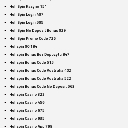
Hell Spin Kasyno 151
Hell Spin Login 497
Hell Spin Login 595
Hell Spin No Deposit Bonus 929
Hell Spin Promo Code 726
Hellspin 90 184
Hellspin Bonus Bez Depozytu 847
Hellspin Bonus Code 515
Hellspin Bonus Code Australia 402
Hellspin Bonus Code Australia 522
Hellspin Bonus Code No Deposit 563
Hellspin Casino 322
Hellspin Casino 456
Hellspin Casino 675
Hellspin Casino 935
Hellspin Casino App 798