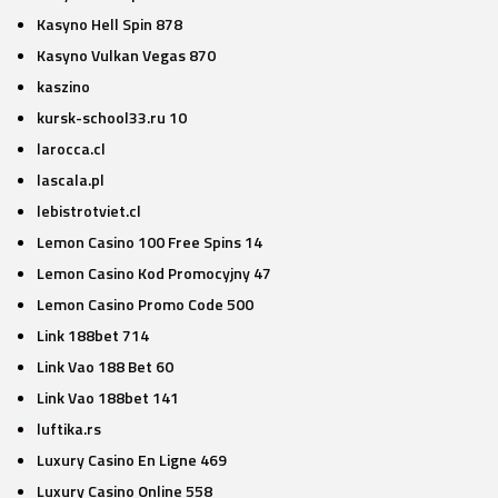
Kasyno Hell Spin 878
Kasyno Vulkan Vegas 870
kaszino
kursk-school33.ru 10
larocca.cl
lascala.pl
lebistrotviet.cl
Lemon Casino 100 Free Spins 14
Lemon Casino Kod Promocyjny 47
Lemon Casino Promo Code 500
Link 188bet 714
Link Vao 188 Bet 60
Link Vao 188bet 141
luftika.rs
Luxury Casino En Ligne 469
Luxury Casino Online 558