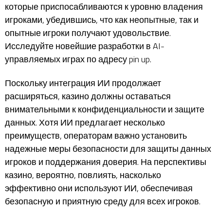
которые приспосабливаются к уровню владения
игроками, убедившись, что как неопытные, так и
опытные игроки получают удовольствие.
Исследуйте новейшие разработки в AI-
управляемых играх по адресу
pin up
.
Поскольку интеграция ИИ продолжает
расширяться, казино должны оставаться
внимательными к конфиденциальности и защите
данных. Хотя ИИ предлагает несколько
преимуществ, операторам важно установить
надежные меры безопасности для защиты данных
игроков и поддержания доверия. На перспективы
казино, вероятно, повлиять, насколько
эффективно они используют ИИ, обеспечивая
безопасную и приятную среду для всех игроков.