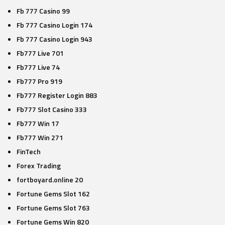
Fb 777 Casino 99
Fb 777 Casino Login 174
Fb 777 Casino Login 943
Fb777 Live 701
Fb777 Live 74
Fb777 Pro 919
Fb777 Register Login 883
Fb777 Slot Casino 333
Fb777 Win 17
Fb777 Win 271
FinTech
Forex Trading
fortboyard.online 20
Fortune Gems Slot 162
Fortune Gems Slot 763
Fortune Gems Win 820