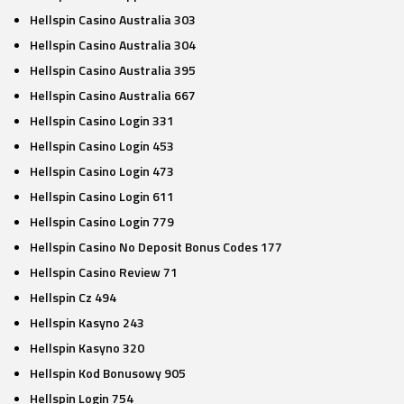
Hellspin Casino Australia 303
Hellspin Casino Australia 304
Hellspin Casino Australia 395
Hellspin Casino Australia 667
Hellspin Casino Login 331
Hellspin Casino Login 453
Hellspin Casino Login 473
Hellspin Casino Login 611
Hellspin Casino Login 779
Hellspin Casino No Deposit Bonus Codes 177
Hellspin Casino Review 71
Hellspin Cz 494
Hellspin Kasyno 243
Hellspin Kasyno 320
Hellspin Kod Bonusowy 905
Hellspin Login 754