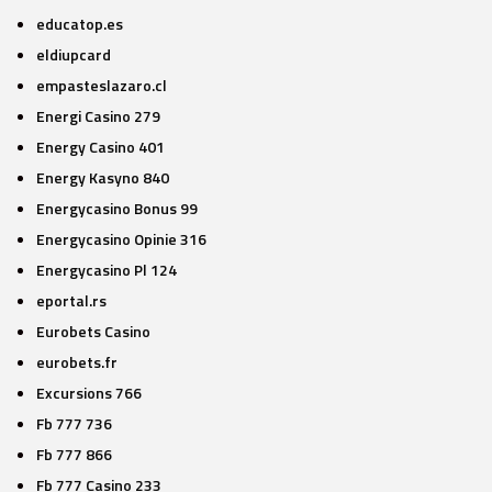
educatop.es
eldiupcard
empasteslazaro.cl
Energi Casino 279
Energy Casino 401
Energy Kasyno 840
Energycasino Bonus 99
Energycasino Opinie 316
Energycasino Pl 124
eportal.rs
Eurobets Casino
eurobets.fr
Excursions 766
Fb 777 736
Fb 777 866
Fb 777 Casino 233