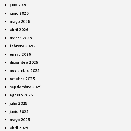
julio 2026
junio 2026
mayo 2026
abril 2026
marzo 2026
febrero 2026
enero 2026
diciembre 2025
noviembre 2025
octubre 2025
septiembre 2025
agosto 2025
julio 2025
junio 2025
mayo 2025
abril 2025