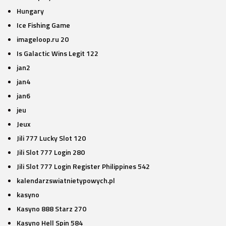
Hungary
Ice Fishing Game
imageloop.ru 20
Is Galactic Wins Legit 122
jan2
jan4
jan6
jeu
Jeux
Jili 777 Lucky Slot 120
Jili Slot 777 Login 280
Jili Slot 777 Login Register Philippines 542
kalendarzswiatnietypowych.pl
kasyno
Kasyno 888 Starz 270
Kasyno Hell Spin 584