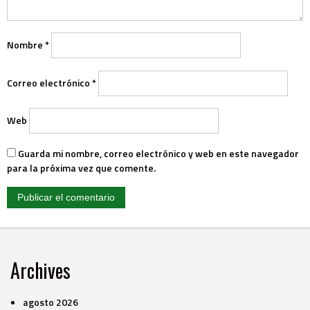
Nombre
*
Correo electrónico
*
Web
Guarda mi nombre, correo electrónico y web en este navegador
para la próxima vez que comente.
Archives
agosto 2026