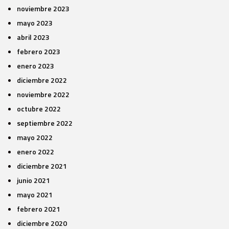
noviembre 2023
mayo 2023
abril 2023
febrero 2023
enero 2023
diciembre 2022
noviembre 2022
octubre 2022
septiembre 2022
mayo 2022
enero 2022
diciembre 2021
junio 2021
mayo 2021
febrero 2021
diciembre 2020