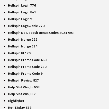
Hellspin Login 776
Hellspin Login 841
Hellspin Login 9
Hellspin Logowanie 270
Hellspin No Deposit Bonus Codes 2024 493
Hellspin Norge 255
Hellspin Norge 534
Hellspin Pl 179
Hellspin Promo Code 460
Hellspin Promo Code 730
Hellspin Promo Code 9
Hellspin Review 827
Help Slot Win Jili 693
Help Slot Win Jili 7
Highflybet
Hot 12play 638