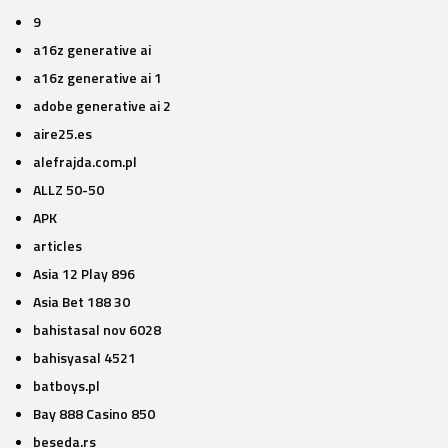
9
a16z generative ai
a16z generative ai 1
adobe generative ai 2
aire25.es
alefrajda.com.pl
ALLZ 50-50
APK
articles
Asia 12 Play 896
Asia Bet 188 30
bahistasal nov 6028
bahisyasal 4521
batboys.pl
Bay 888 Casino 850
beseda.rs