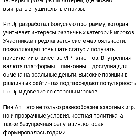
турниры и розыгрыши лотерей, где можно
выиграть внушительные призы.
Pin Up разработал бонусную программу, которая
учитывает интересы различных категорий игроков.
Участникам предлагается система лояльности,
позволяющая повышать статус и получать
привилегии в качестве VIP-клиентов. Внутренняя
валюта платформы – пинкоины – доступна для
обмена на реальные деньги. Высокие позиции в
различных рейтингах подтверждают популярность
Pin Up и доверие со стороны игроков.
Пин Ап– это не только разнообразие азартных игр,
но и прозрачные условия, честная политика, а
также безупречная репутация, которая
формировалась годами.