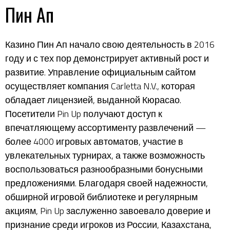
Пин Ап
Казино Пин Ап начало свою деятельность в 2016
году и с тех пор демонстрирует активный рост и
развитие. Управление официальным сайтом
осуществляет компания Carletta N.V., которая
обладает лицензией, выданной Кюрасао.
Посетители Pin Up получают доступ к
впечатляющему ассортименту развлечений —
более 4000 игровых автоматов, участие в
увлекательных турнирах, а также возможность
воспользоваться разнообразными бонусными
предложениями. Благодаря своей надежности,
обширной игровой библиотеке и регулярным
акциям, Pin Up заслуженно завоевало доверие и
признание среди игроков из России, Казахстана,