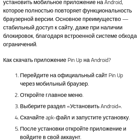
установить мобильное приложение на Android,
которое полностью повторяет функциональность
браузерной версии. Основное преимущество —
стабильный доступ к сайту, даже при наличии
блокировок, благодаря встроенной системе обхода
ограничений.
Как скачать приложение Pin Up на Android?
Перейдите на официальный сайт Pin Up
через мобильный браузер.
Откройте главное меню.
Выберите раздел «Установить Android».
Скачайте apk-файл и запустите установку.
После установки откройте приложение и
войдите в свой аккаунт.