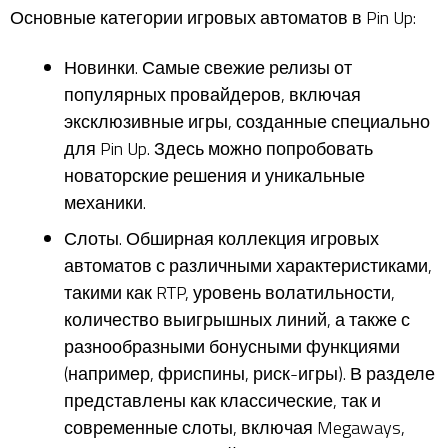
Основные категории игровых автоматов в Pin Up:
Новинки. Самые свежие релизы от
популярных провайдеров, включая
эксклюзивные игры, созданные специально
для Pin Up. Здесь можно попробовать
новаторские решения и уникальные
механики.
Слоты. Обширная коллекция игровых
автоматов с различными характеристиками,
такими как RTP, уровень волатильности,
количество выигрышных линий, а также с
разнообразными бонусными функциями
(например, фриспины, риск-игры). В разделе
представлены как классические, так и
современные слоты, включая Megaways,