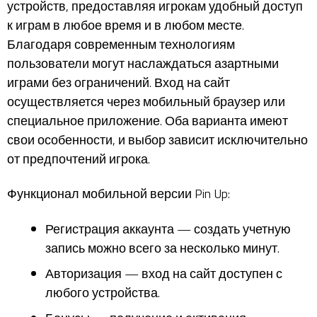
устройств, предоставляя игрокам удобный доступ
к играм в любое время и в любом месте.
Благодаря современным технологиям
пользователи могут наслаждаться азартными
играми без ограничений. Вход на сайт
осуществляется через мобильный браузер или
специальное приложение. Оба варианта имеют
свои особенности, и выбор зависит исключительно
от предпочтений игрока.
Функционал мобильной версии Pin Up:
Регистрация аккаунта — создать учетную
запись можно всего за несколько минут.
Авторизация — вход на сайт доступен с
любого устройства.