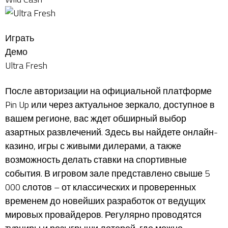
Играть
Демо
Ultra Fresh
После авторизации на официальной платформе
Pin Up или через актуальное зеркало, доступное в
вашем регионе, вас ждет обширный выбор
азартных развлечений. Здесь вы найдете онлайн-
казино, игры с живыми дилерами, а также
возможность делать ставки на спортивные
события. В игровом зале представлено свыше 5
000 слотов – от классических и проверенных
временем до новейших разработок от ведущих
мировых провайдеров. Регулярно проводятся