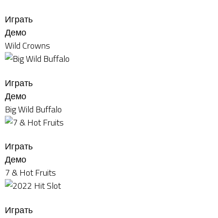
Играть
Демо
Wild Crowns
Играть
Демо
Big Wild Buffalo
Играть
Демо
7 & Hot Fruits
Играть