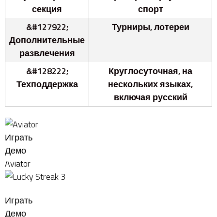
секция
спорт
&#127922;
Турниры, лотереи
Дополнительные
развлечения
&#128222;
Круглосуточная, на
Техподдержка
нескольких языках,
включая русский
Играть
Демо
Aviator
Играть
Демо