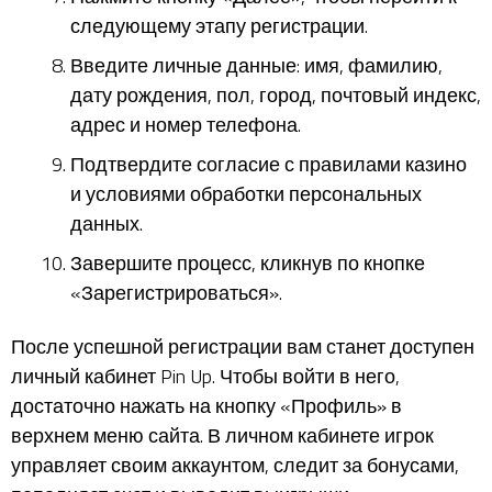
следующему этапу регистрации.
Введите личные данные: имя, фамилию,
дату рождения, пол, город, почтовый индекс,
адрес и номер телефона.
Подтвердите согласие с правилами казино
и условиями обработки персональных
данных.
Завершите процесс, кликнув по кнопке
«Зарегистрироваться».
После успешной регистрации вам станет доступен
личный кабинет Pin Up. Чтобы войти в него,
достаточно нажать на кнопку «Профиль» в
верхнем меню сайта. В личном кабинете игрок
управляет своим аккаунтом, следит за бонусами,