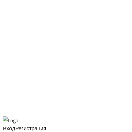
Вход
Регистрация