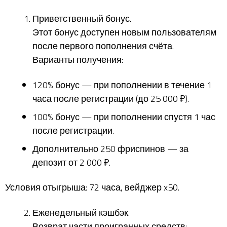
Приветственный бонус.
Этот бонус доступен новым пользователям
после первого пополнения счёта.
Варианты получения:
120% бонус — при пополнении в течение 1
часа после регистрации (до 25 000 ₽).
100% бонус — при пополнении спустя 1 час
после регистрации.
Дополнительно 250 фриспинов — за
депозит от 2 000 ₽.
Условия отыгрыша: 72 часа, вейджер x50.
Еженедельный кэшбэк.
Возврат части проигранных средств: