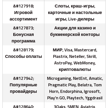
&#127918;
Слоты, краш-игры,
Игровой
карточные и настольные
ассортимент
игры, Live-дилеры
&#127873;
Акции для казино и
Бонусная
букмекерской конторы
программа
&#128179;
МИР, Visa, Mastercard,
Способы оплаты
Piastrix, Neteller, Skrill,
AstroPay, WebMoney,
криптовалюты
&#127942;
Microgaming, NetEnt, Amatic,
Популярные
Pragmatic Play, Belatra, Tom
провайдеры
Horn, Endorphina, Igrosoft,
Play’n GO, Playtech, Yggdrasil
&#128640;
3Oaks, 5MEN, Aviatrix,