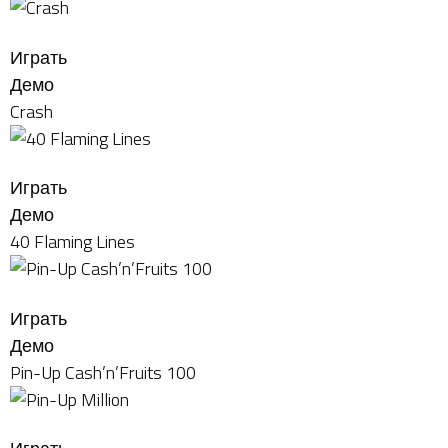
Играть
Демо
Crash
Играть
Демо
40 Flaming Lines
Играть
Демо
Pin-Up Cash’n’Fruits 100