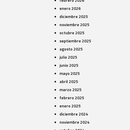
febrero 2026
enero 2026
diciembre 2025
noviembre 2025
octubre 2025
septiembre 2025
agosto 2025
julio 2025
junio 2025
mayo 2025
abril 2025
marzo 2025
febrero 2025
enero 2025
diciembre 2024
noviembre 2024