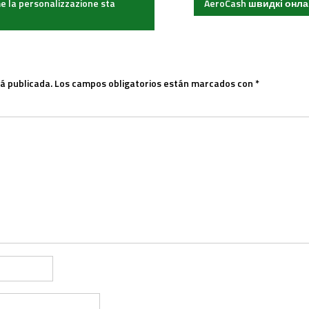
e la personalizzazione sta
AeroCash швидкі онла
á publicada.
Los campos obligatorios están marcados con
*