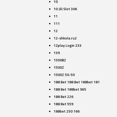
10
10 Jili Slot 306
11
111
12
12-shkola.ru2
12play Login 233
139
1500BZ
1500Z
1500Z 50-50
188 Bet 188 Bet 188bet 181
188 Bet 188bet 965
188 Bet 226
188 Bet 559
188bet 250 166