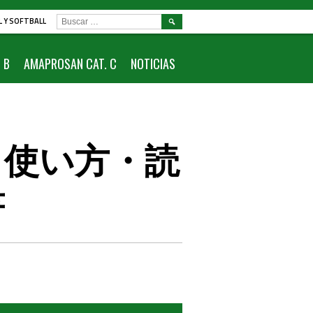
BUSCAR:
L Y SOFTBALL
 B
AMAPROSAN CAT. C
NOTICIAS
味・使い方・読
書