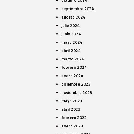
octubre 2024
septiembre 2024
agosto 2024
julio 2024
junio 2024
mayo 2024
abril 2024
marzo 2024
febrero 2024
enero 2024
diciembre 2023
noviembre 2023
mayo 2023
abril 2023
febrero 2023
enero 2023