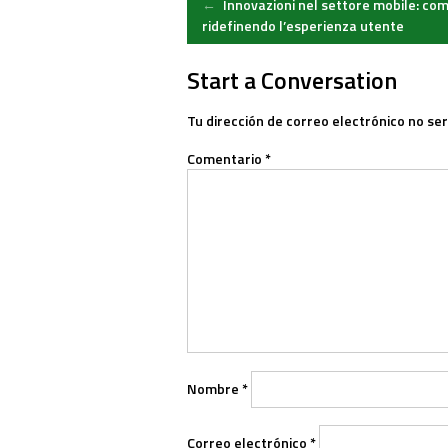
Post
←
Innovazioni nel settore mobile: com
ridefinendo l’esperienza utente
navigation
Start a Conversation
Tu dirección de correo electrónico no ser
Comentario
*
Nombre
*
Correo electrónico
*