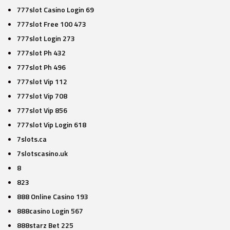
777slot Casino Login 69
777slot Free 100 473
777slot Login 273
777slot Ph 432
777slot Ph 496
777slot Vip 112
777slot Vip 708
777slot Vip 856
777slot Vip Login 618
7slots.ca
7slotscasino.uk
8
823
888 Online Casino 193
888casino Login 567
888starz Bet 225