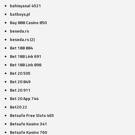
bahisyasal 4521
batboys.pl
Bay 888 Casino 850
beseda.rs
beseda.rs (2)
Bet 188 884
Bet 188 Link 691
Bet 188 Link 898
Bet 20 505
Bet 20 849
Bet 20 911
Bet 20 App 744
Bet20 22
Betsafe Free Slots 465
Betsafe Kasino 341
Betsafe Kasino 760