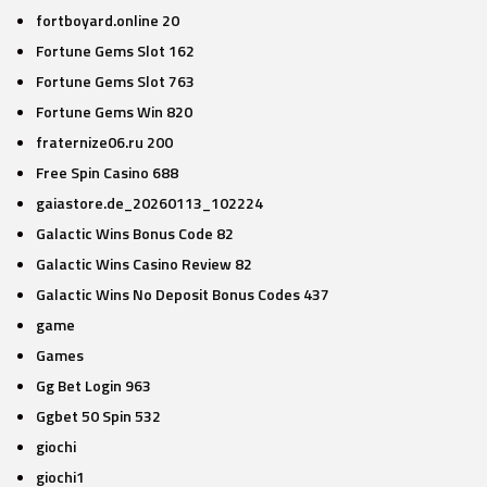
fortboyard.online 20
Fortune Gems Slot 162
Fortune Gems Slot 763
Fortune Gems Win 820
fraternize06.ru 200
Free Spin Casino 688
gaiastore.de_20260113_102224
Galactic Wins Bonus Code 82
Galactic Wins Casino Review 82
Galactic Wins No Deposit Bonus Codes 437
game
Games
Gg Bet Login 963
Ggbet 50 Spin 532
giochi
giochi1