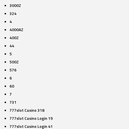
3000Z
324
4
4000AZ
400Z
44
5
500Z
576
6
60
7
731
777slot Casino 318
777slot Casino Login 19
777slot Casino Login 41