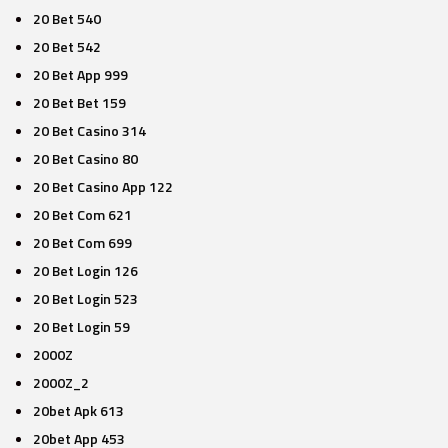
20 Bet 540
20 Bet 542
20 Bet App 999
20 Bet Bet 159
20 Bet Casino 314
20 Bet Casino 80
20 Bet Casino App 122
20 Bet Com 621
20 Bet Com 699
20 Bet Login 126
20 Bet Login 523
20 Bet Login 59
2000Z
2000Z_2
20bet Apk 613
20bet App 453