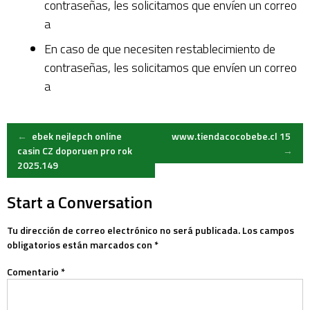
contraseñas, les solicitamos que envíen un correo
a
En caso de que necesiten restablecimiento de
contraseñas, les solicitamos que envíen un correo
a
Post
←
ebek nejlepch online
www.tiendacocobebe.cl 15
casin CZ doporuen pro rok
→
2025.149
navigation
Start a Conversation
Tu dirección de correo electrónico no será publicada.
Los campos
obligatorios están marcados con
*
Comentario
*