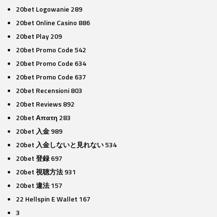
20bet Logowanie 289
20bet Online Casino 886
20bet Play 209
20bet Promo Code 542
20bet Promo Code 634
20bet Promo Code 637
20bet Recensioni 803
20bet Reviews 892
20bet Απατη 283
20bet 入金 989
20bet 入金しないと見れない 534
20bet 登録 697
20bet 視聴方法 931
20bet 違法 157
22 Hellspin E Wallet 167
3