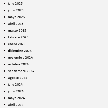
julio 2025
junio 2025
mayo 2025
abril 2025
marzo 2025
febrero 2025
enero 2025
diciembre 2024
noviembre 2024
octubre 2024
septiembre 2024
agosto 2024
julio 2024
junio 2024
mayo 2024
abril 2024