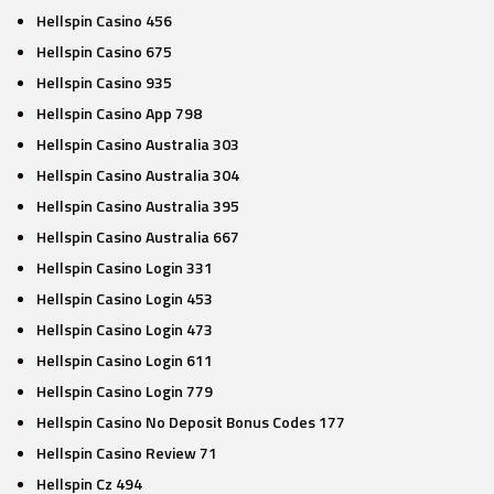
Hellspin Casino 456
Hellspin Casino 675
Hellspin Casino 935
Hellspin Casino App 798
Hellspin Casino Australia 303
Hellspin Casino Australia 304
Hellspin Casino Australia 395
Hellspin Casino Australia 667
Hellspin Casino Login 331
Hellspin Casino Login 453
Hellspin Casino Login 473
Hellspin Casino Login 611
Hellspin Casino Login 779
Hellspin Casino No Deposit Bonus Codes 177
Hellspin Casino Review 71
Hellspin Cz 494