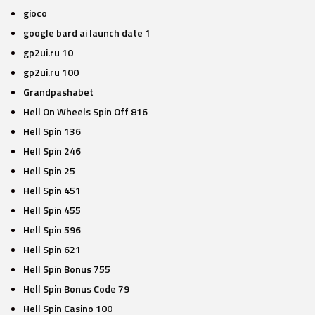
gioco
google bard ai launch date 1
gp2ui.ru 10
gp2ui.ru 100
Grandpashabet
Hell On Wheels Spin Off 816
Hell Spin 136
Hell Spin 246
Hell Spin 25
Hell Spin 451
Hell Spin 455
Hell Spin 596
Hell Spin 621
Hell Spin Bonus 755
Hell Spin Bonus Code 79
Hell Spin Casino 100