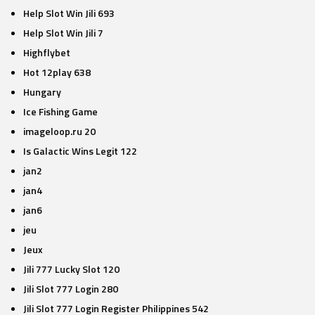
Help Slot Win Jili 693
Help Slot Win Jili 7
Highflybet
Hot 12play 638
Hungary
Ice Fishing Game
imageloop.ru 20
Is Galactic Wins Legit 122
jan2
jan4
jan6
jeu
Jeux
Jili 777 Lucky Slot 120
Jili Slot 777 Login 280
Jili Slot 777 Login Register Philippines 542