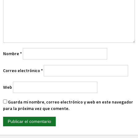
Nombre
*
Correo electrónico
*
Web
Guarda mi nombre, correo electrónico y web en este navegador
para la próxima vez que comente.