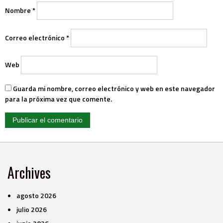
Nombre
*
Correo electrónico
*
Web
Guarda mi nombre, correo electrónico y web en este navegador
para la próxima vez que comente.
Archives
agosto 2026
julio 2026