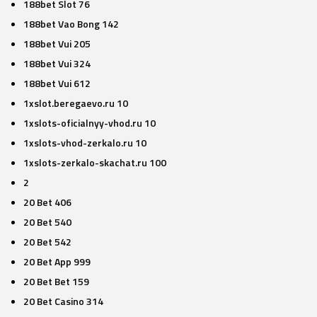
188bet Slot 76
188bet Vao Bong 142
188bet Vui 205
188bet Vui 324
188bet Vui 612
1xslot.beregaevo.ru 10
1xslots-oficialnyy-vhod.ru 10
1xslots-vhod-zerkalo.ru 10
1xslots-zerkalo-skachat.ru 100
2
20 Bet 406
20 Bet 540
20 Bet 542
20 Bet App 999
20 Bet Bet 159
20 Bet Casino 314