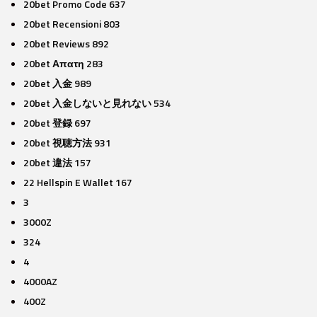
20bet Promo Code 637
20bet Recensioni 803
20bet Reviews 892
20bet Απατη 283
20bet 入金 989
20bet 入金しないと見れない 534
20bet 登録 697
20bet 視聴方法 931
20bet 違法 157
22 Hellspin E Wallet 167
3
3000Z
324
4
4000AZ
400Z