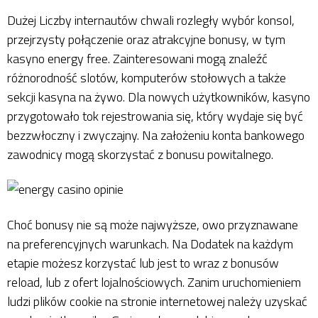
Dużej Liczby internautów chwali rozległy wybór konsol,
przejrzysty połączenie oraz atrakcyjne bonusy, w tym
kasyno energy free. Zainteresowani mogą znaleźć
różnorodność slotów, komputerów stołowych a także
sekcji kasyna na żywo. Dla nowych użytkowników, kasyno
przygotowało tok rejestrowania się, który wydaje się być
bezzwłoczny i zwyczajny. Na założeniu konta bankowego
zawodnicy mogą skorzystać z bonusu powitalnego.
Choć bonusy nie są może najwyższe, owo przyznawane
na preferencyjnych warunkach. Na Dodatek na każdym
etapie możesz korzystać lub jest to wraz z bonusów
reload, lub z ofert lojalnościowych. Zanim uruchomieniem
ludzi plików cookie na stronie internetowej należy uzyskać