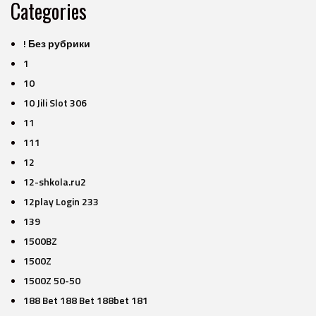
Categories
! Без рубрики
1
10
10 Jili Slot 306
11
111
12
12-shkola.ru2
12play Login 233
139
1500BZ
1500Z
1500Z 50-50
188 Bet 188 Bet 188bet 181