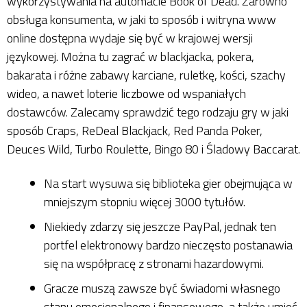
wykorzystywania na automacie Book of Dead. Zarówno
obsługa konsumenta, w jaki to sposób i witryna www
online dostępna wydaje się być w krajowej wersji
językowej. Można tu zagrać w blackjacka, pokera,
bakarata i różne zabawy karciane, ruletkę, kości, szachy
wideo, a nawet loterie liczbowe od wspaniałych
dostawców. Zalecamy sprawdzić tego rodzaju gry w jaki
sposób Craps, ReDeal Blackjack, Red Panda Poker,
Deuces Wild, Turbo Roulette, Bingo 80 i Śladowy Baccarat.
Na start wysuwa się biblioteka gier obejmująca w
mniejszym stopniu więcej 3000 tytułów.
Niekiedy zdarzy się jeszcze PayPal, jednak ten
portfel elektronowy bardzo nieczęsto postanawia
się na współpracę z stronami hazardowymi.
Gracze muszą zawsze być świadomi własnego
stanu emocjonalnego i finansowego, a także umieć