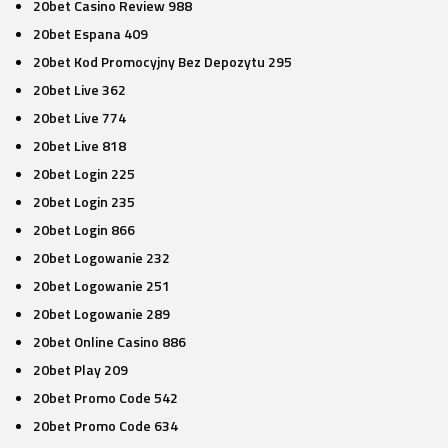
20bet Casino Review 988
20bet Espana 409
20bet Kod Promocyjny Bez Depozytu 295
20bet Live 362
20bet Live 774
20bet Live 818
20bet Login 225
20bet Login 235
20bet Login 866
20bet Logowanie 232
20bet Logowanie 251
20bet Logowanie 289
20bet Online Casino 886
20bet Play 209
20bet Promo Code 542
20bet Promo Code 634