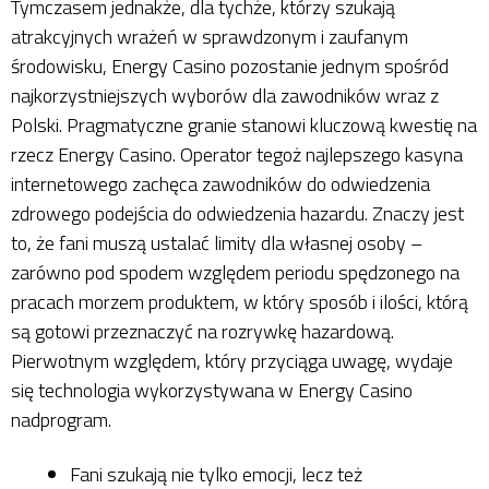
Tymczasem jednakże, dla tychże, którzy szukają
atrakcyjnych wrażeń w sprawdzonym i zaufanym
środowisku, Energy Casino pozostanie jednym spośród
najkorzystniejszych wyborów dla zawodników wraz z
Polski. Pragmatyczne granie stanowi kluczową kwestię na
rzecz Energy Casino. Operator tegoż najlepszego kasyna
internetowego zachęca zawodników do odwiedzenia
zdrowego podejścia do odwiedzenia hazardu. Znaczy jest
to, że fani muszą ustalać limity dla własnej osoby –
zarówno pod spodem względem periodu spędzonego na
pracach morzem produktem, w który sposób i ilości, którą
są gotowi przeznaczyć na rozrywkę hazardową.
Pierwotnym względem, który przyciąga uwagę, wydaje
się technologia wykorzystywana w Energy Casino
nadprogram.
Fani szukają nie tylko emocji, lecz też