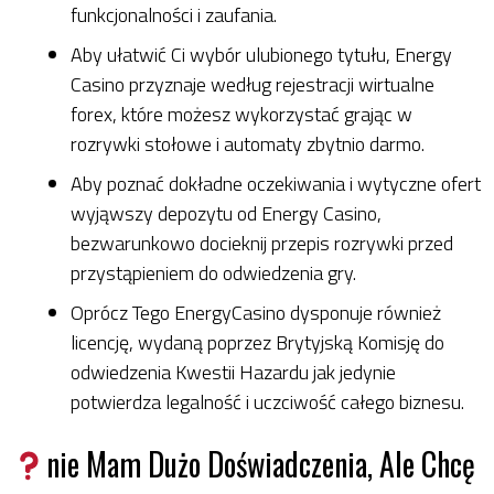
funkcjonalności i zaufania.
Aby ułatwić Ci wybór ulubionego tytułu, Energy
Casino przyznaje według rejestracji wirtualne
forex, które możesz wykorzystać grając w
rozrywki stołowe i automaty zbytnio darmo.
Aby poznać dokładne oczekiwania i wytyczne ofert
wyjąwszy depozytu od Energy Casino,
bezwarunkowo docieknij przepis rozrywki przed
przystąpieniem do odwiedzenia gry.
Oprócz Tego EnergyCasino dysponuje również
licencję, wydaną poprzez Brytyjską Komisję do
odwiedzenia Kwestii Hazardu jak jedynie
potwierdza legalność i uczciwość całego biznesu.
nie Mam Dużo Doświadczenia, Ale Chcę