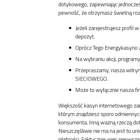
dotykowego, zapewniając jednocześ
pewność, że otrzymasz świetną ro
Jeżeli zarejestrujesz profi
depozyt.
Oprócz Tego Energykasyno z
Na wybraniu akcji, programy 
Przepraszamy, nasza witryn
SIECIOWEGO.
Może to wyłącznie nasza fir
Większość kasyn internetowego zam
którym znajdziesz sporo odmiennych
konsumenta. Inną ważną rzeczą doty
Nieszczęśliwie nie ma na jest to un
płatności. Faktycznie więc pierwszą