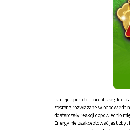
Istnieje sporo technik obsługi kon
zostaną rozwiązane w odpowiednim c
dostarczały reakcji odpowiednio m
Energy nie zaakceptować jest zbyt 