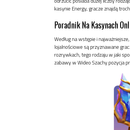
odrzucić posiada dużej liczby rodza
kasynie Energy, gracze znajdą troc
Poradnik Na Kasynach Onl
Według na wstępie i najważniejsze
lojalnościowe są przyznawane grac
rozrywkach, tego rodzaju w jaki sp
zabawy w Wideo Szachy pozycja prz