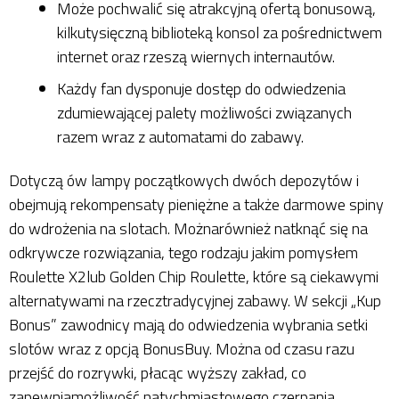
Może pochwalić się atrakcyjną ofertą bonusową,
kilkutysięczną biblioteką konsol za pośrednictwem
internet oraz rzeszą wiernych internautów.
Każdy fan dysponuje dostęp do odwiedzenia
zdumiewającej palety możliwości związanych
razem wraz z automatami do zabawy.
Dotyczą ów lampy początkowych dwóch depozytów i
obejmują rekompensaty pieniężne a także darmowe spiny
do wdrożenia na slotach. Możnarównież natknąć się na
odkrywcze rozwiązania, tego rodzaju jakim pomysłem
Roulette X2lub Golden Chip Roulette, które są ciekawymi
alternatywami na rzecztradycyjnej zabawy. W sekcji „Kup
Bonus” zawodnicy mają do odwiedzenia wybrania setki
slotów wraz z opcją BonusBuy. Można od czasu razu
przejść do rozrywki, płacąc wyższy zakład, co
zapewniamożliwość natychmiastowego czerpania