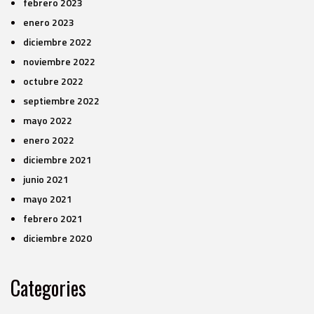
febrero 2023
enero 2023
diciembre 2022
noviembre 2022
octubre 2022
septiembre 2022
mayo 2022
enero 2022
diciembre 2021
junio 2021
mayo 2021
febrero 2021
diciembre 2020
Categories