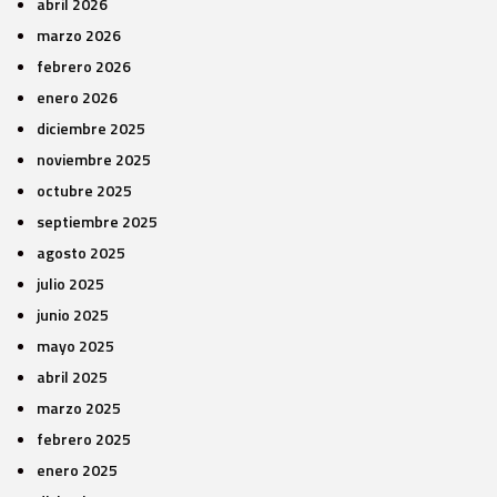
abril 2026
marzo 2026
febrero 2026
enero 2026
diciembre 2025
noviembre 2025
octubre 2025
septiembre 2025
agosto 2025
julio 2025
junio 2025
mayo 2025
abril 2025
marzo 2025
febrero 2025
enero 2025