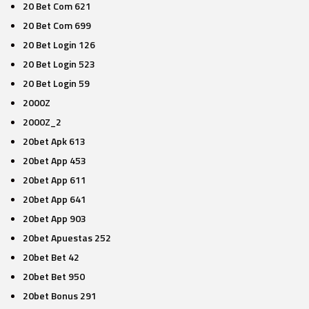
20 Bet Com 621
20 Bet Com 699
20 Bet Login 126
20 Bet Login 523
20 Bet Login 59
2000Z
2000Z_2
20bet Apk 613
20bet App 453
20bet App 611
20bet App 641
20bet App 903
20bet Apuestas 252
20bet Bet 42
20bet Bet 950
20bet Bonus 291