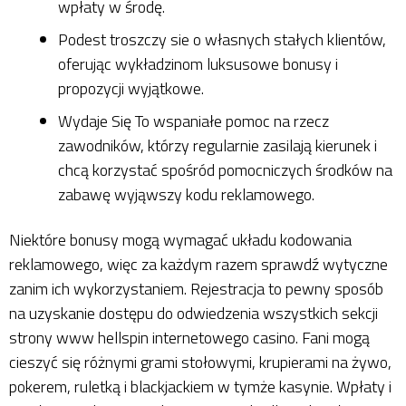
wpłaty w środę.
Podest troszczy sie o własnych stałych klientów,
oferując wykładzinom luksusowe bonusy i
propozycji wyjątkowe.
Wydaje Się To wspaniałe pomoc na rzecz
zawodników, którzy regularnie zasilają kierunek i
chcą korzystać spośród pomocniczych środków na
zabawę wyjąwszy kodu reklamowego.
Niektóre bonusy mogą wymagać układu kodowania
reklamowego, więc za każdym razem sprawdź wytyczne
zanim ich wykorzystaniem. Rejestracja to pewny sposób
na uzyskanie dostępu do odwiedzenia wszystkich sekcji
strony www hellspin internetowego casino. Fani mogą
cieszyć się różnymi grami stołowymi, krupierami na żywo,
pokerem, ruletką i blackjackiem w tymże kasynie. Wpłaty i