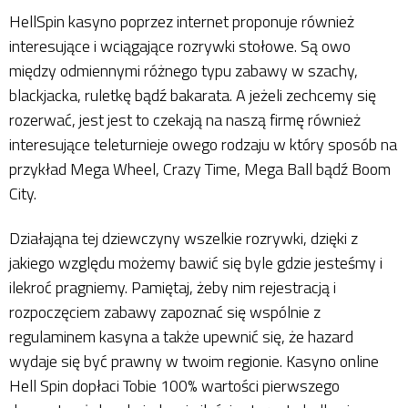
HellSpin kasyno poprzez internet proponuje również
interesujące i wciągające rozrywki stołowe. Są owo
między odmiennymi różnego typu zabawy w szachy,
blackjacka, ruletkę bądź bakarata. A jeżeli zechcemy się
rozerwać, jest jest to czekają na naszą firmę również
interesujące teleturnieje owego rodzaju w który sposób na
przykład Mega Wheel, Crazy Time, Mega Ball bądź Boom
City.
Działająna tej dziewczyny wszelkie rozrywki, dzięki z
jakiego względu możemy bawić się byle gdzie jesteśmy i
ilekroć pragniemy. Pamiętaj, żeby nim rejestracją i
rozpoczęciem zabawy zapoznać się wspólnie z
regulaminem kasyna a także upewnić się, że hazard
wydaje się być prawny w twoim regionie. Kasyno online
Hell Spin dopłaci Tobie 100% wartości pierwszego