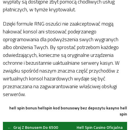
wypłaty są dostępne zbyt pomocą chodliwych usług
płatniczych, w tymże kryptowalut.
Dzięki formule RNG oszuści nie zaakceptować mogą
hakować konsol ani stosować podejrzanego
oprogramowania dla podwyższenia swych wygranych
albo obniżenia Twych. By sprostać potrzebom każdego
odwiedzających, konieczne są oryginalne urządzenia
ochronne i bezustannie uaktualniane serwery kasyn. W
związku spośród naszym znaczna część przychodów z
wirtualnych konsol hazardowych wydaje się być
przeznaczana na zagwarantowanie właściwej obsługi
serwerów.
hell spin bonus
hellspin kod bonusowy bez depozytu
kasyno hell
spin
Post
←
Graj Z Bonusem Do 6500
Hell Spin Casino Oficjalna