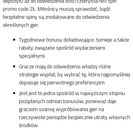
depozytu aż do odwiedzenia ilości czterysta
hell spin
promo code
ZŁ. Miłośnicy muszą sprawdzić, bądź
bezpłatne spiny są zredukowane do odwiedzenia
określonych gier.
Tygodniowe bonusy doładowujące, turnieje a także
rabaty związane spośród wydarzeniami
specjalnymi.
Gracze mają do odwiedzenia władzy różne
strategie wypłat, by wybrać tę, która najpomyślniej
dopasuje się pierwotnego preferencjom.
Jest jest to jedna spośród w najwyższym stopniu
pożądanych odmian bonusów, ponieważ daje
graczom szansę wypróbowania gier na
rzeczywiste pieniądze bezpiecznie utraty własnych
środków.