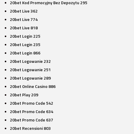
20bet Kod Promocyjny Bez Depozytu 295
20bet Live 362
20bet Live 774
20bet Live 818
20bet Login 225
20bet Login 235
20bet Login 866
20bet Logowanie 232
20bet Logowanie 251
20bet Logowanie 289
20bet Online Casino 886
20bet Play 209
20bet Promo Code 542
20bet Promo Code 634
20bet Promo Code 637
20bet Recensioni 803