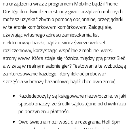
na urządzenia wraz z programem Mobilne bądź iPhone.
Dostęp do odwiedzenia strony gwoli urządzeń mobilnych
możesz uzyskać zbytnio pomocą opcjonalnej przeglądarki
w telefonie komórkowym komórkowym. Zaloguj się,
używając własnego adresu zamieszkamia list
elektronowy i hasła, bądź utwórz świeże weksel
rozliczeniowy, korzystając wspólnie z mobilnej wersji
strony www. Która zdaje się różnica między grą przez Sieć
a wizytą w realnym salonie gier? Testowania te wzbudzają
zainteresowanie każdego, który ilekroć próbował
szczęścia w branży hazardowej bądź chce owo zrobić.
Każdedepozyty są księgowane niezwłocznie, w jaki
sposób znaczy, że środki sądostępne od chwili razu
po poczynieniu płatności.
Owo świetna możliwość dla rozegrania Hell Spin