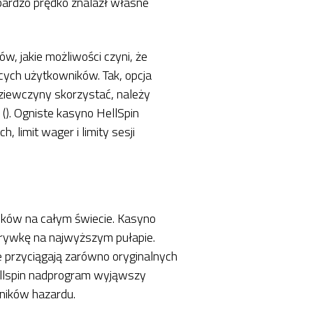
 bardzo prędko znalazł własne
, jakie możliwości czyni, że
cych użytkowników. Tak, opcja
dziewczyny skorzystać, należy
). Ogniste kasyno HellSpin
 limit wager i limity sesji
ków na całym świecie. Kasyno
zrywkę na najwyższym pułapie.
 przyciągają zarówno oryginalnych
hellspin nadprogram wyjąwszy
śników hazardu.