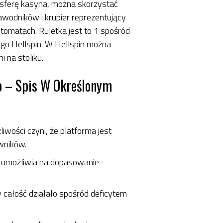
mosferę kasyna, można skorzystać
wodników i krupier reprezentujący
utomatach. Ruletka jest to 1 spośród
go Hellspin. W Hellspin można
i na stoliku.
o – Spis W Określonym
wości czyni, że platforma jest
wników.
co umożliwia na dopasowanie
 całość działało spośród deficytem