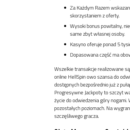
Za Każdym Razem wskazane j
skorzystaniem z oferty.
Wysoki bonus powitalny, ni
same zbyt własnej osoby.
Kasyno oferuje ponad 5 tys
Dopasowana część ma obowi
Wszelkie transakcje realizowane są 
online HellSpin owo szansa do odw
dostępnych bezpośrednio już z pułap
Progresywne Jackpoty to szczyt wa
życie do odwiedzenia góry nogami.
pozostałych poziomach. Na wygranej
szczęśliwego gracza.