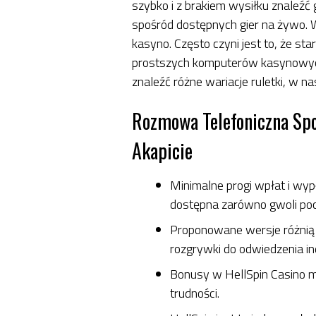
szybko i z brakiem wysiłku znaleźć
spośród dostępnych gier na żywo. 
kasyno. Często czyni jest to, że st
prostszych komputerów kasynowych,
znaleźć różne wariacje ruletki, w na
Rozmowa Telefoniczna Sp
Akapicie
Minimalne progi wpłat i wyp
dostępna zarówno gwoli poc
Proponowane wersje różnią s
rozgrywki do odwiedzenia in
Bonusy w HellSpin Casino m
trudności.