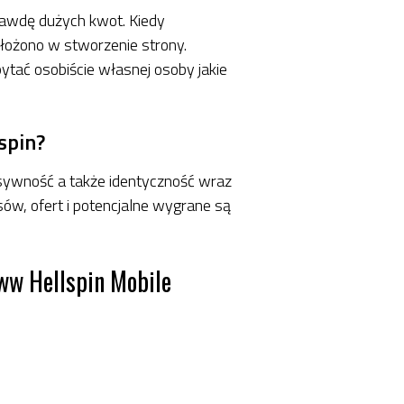
prawdę dużych kwot. Kiedy
łożono w stworzenie strony.
ytać osobiście własnej osoby jakie
spin?
sywność a także identyczność wraz
ów, ofert i potencjalne wygrane są
ww Hellspin Mobile