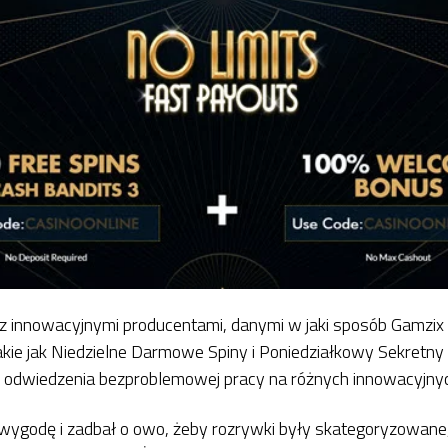
 z innowacyjnymi producentami, danymi w jaki sposób Gamzix 
takie jak Niedzielne Darmowe Spiny i Poniedziałkowy Sekret
 odwiedzenia bezproblemowej pracy na różnych innowacyjnyc
ą wygodę i zadbał o owo, żeby rozrywki były skategoryzowane