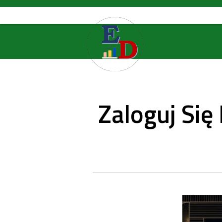
Skip
to
content
Zaloguj Się