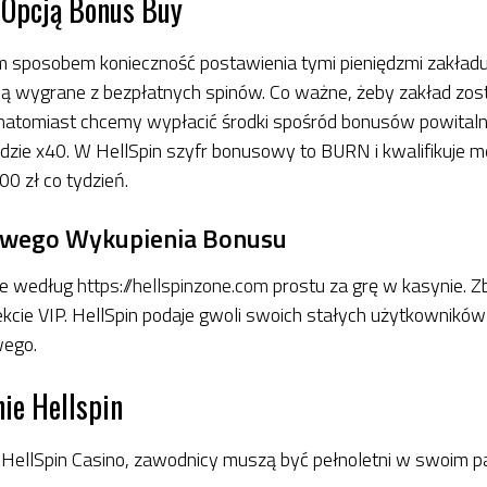
 Opcją Bonus Buy
im sposobem konieczność postawienia tymi pieniędzmi zakładu 
ją wygrane z bezpłatnych spinów. Co ważne, żeby zakład zost
śli natomiast chcemy wypłacić środki spośród bonusów powital
ie x40. W HellSpin szyfr bonusowy to BURN i kwalifikuje 
0 zł co tydzień.
owego Wykupienia Bonusu
we według
https://hellspinzone.com
prostu za grę w kasynie. 
ekcie VIP. HellSpin podaje gwoli swoich stałych użytkowników
wego.
ie Hellspin
HellSpin Casino, zawodnicy muszą być pełnoletni w swoim pa