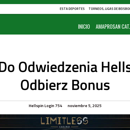
ESTA DEPORTES
TORNEOS, LIGAS DE BEISBO
INICIO
AMAPROSAN CAT.
 Do Odwiedzenia Hells
Odbierz Bonus
Hellspin Login 754
noviembre 5, 2025