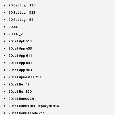
20 Bet Login 126
20 Bet Login 523
20 Bet Login 59
2000Z
2000Z_2
20bet Apk 613
20bet App 453
20bet App 611
20bet App 641
20bet App 903
20bet Apuestas 252
20bet Bet 42
20bet Bet 950
20bet Bonus 291
20bet Bonus Bez Depozytu 914
20bet Bonus Code 211