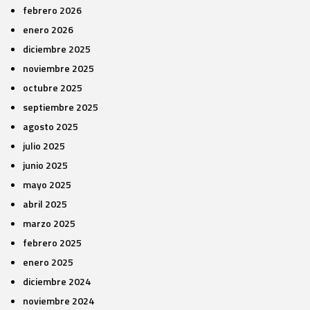
febrero 2026
enero 2026
diciembre 2025
noviembre 2025
octubre 2025
septiembre 2025
agosto 2025
julio 2025
junio 2025
mayo 2025
abril 2025
marzo 2025
febrero 2025
enero 2025
diciembre 2024
noviembre 2024