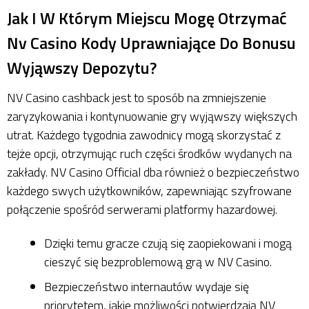
Jak I W Którym Miejscu Mogę Otrzymać
Nv Casino Kody Uprawniające Do Bonusu
Wyjąwszy Depozytu?
NV Casino cashback jest to sposób na zmniejszenie
zaryzykowania i kontynuowanie gry wyjąwszy większych
utrat. Każdego tygodnia zawodnicy mogą skorzystać z
tejże opcji, otrzymując ruch części środków wydanych na
zakłady. NV Casino Official dba również o bezpieczeństwo
każdego swych użytkowników, zapewniając szyfrowane
połączenie spośród serwerami platformy hazardowej.
Dzięki temu gracze czują się zaopiekowani i mogą
cieszyć się bezproblemową grą w NV Casino.
Bezpieczeństwo internautów wydaje się
priorytetem, jakie możliwości potwierdzają NV