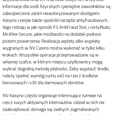
informacje dla osób fizycznych i pieniężne zawodników są
zabezpieczone zanim nieautoryzowanym dostępem.
Kasyno czerpie także spośród narzędzi antyfraudowych,
tego rodzaju w jaki sposób FS AntiFraud Tool, i certyfikatu
McAfee Secure, jakie możliwości na dodatek podnosi
poziom powierzenia. Realizacja wpłaty albo wypłaty
wygranych w NV Casino można wykonać w tylko kilku
krokach. Wszystkie operacje przeprowadzane są w
własnej szafce, w którym miejscu użytkownicy mogą
wybrać dogodną metodę płatności. Żeby wypłacić środki,
należy spełnić wymóg ruchu x40 na rzecz środków
bonusowych i x30 dla darmowych obrotów.
NV Kasyno często organizuje interesujące turnieje na
rzecz swych aktywnych internautów. Udział w nich nie
zaakceptować domaga się żadnych zagmatwanych