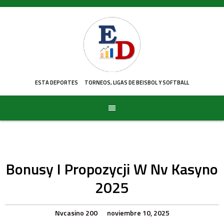
Skip
to
content
ESTA DEPORTES
TORNEOS, LIGAS DE BEISBOL Y SOFTBALL
Bonusy I Propozycji W Nv Kasyno
2025
Nvcasino 200
noviembre 10, 2025