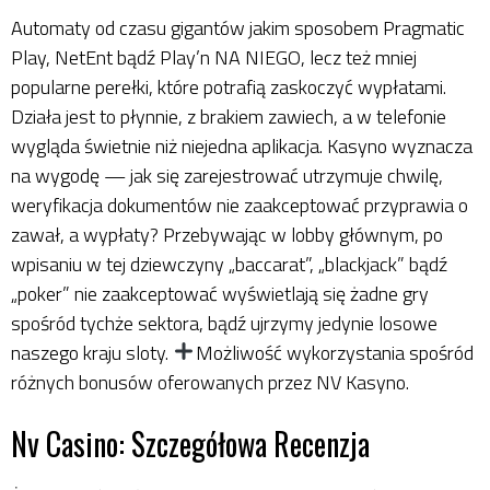
Automaty od czasu gigantów jakim sposobem Pragmatic
Play, NetEnt bądź Play’n NA NIEGO, lecz też mniej
popularne perełki, które potrafią zaskoczyć wypłatami.
Działa jest to płynnie, z brakiem zawiech, a w telefonie
wygląda świetnie niż niejedna aplikacja. Kasyno wyznacza
na wygodę — jak się zarejestrować utrzymuje chwilę,
weryfikacja dokumentów nie zaakceptować przyprawia o
zawał, a wypłaty? Przebywając w lobby głównym, po
wpisaniu w tej dziewczyny „baccarat”, „blackjack” bądź
„poker” nie zaakceptować wyświetlają się żadne gry
spośród tychże sektora, bądź ujrzymy jedynie losowe
naszego kraju sloty.
Możliwość wykorzystania spośród
różnych bonusów oferowanych przez NV Kasyno.
Nv Casino: Szczegółowa Recenzja