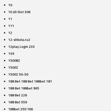
10
10 Jili Slot 306
11
111
12
12-shkola.ru2
12play Login 233
139
1500BZ
1500Z
1500Z 50-50
188 Bet 188 Bet 188bet 181
188 Bet 188bet 965
188 Bet 226
188 Bet 559
188bet 250 166