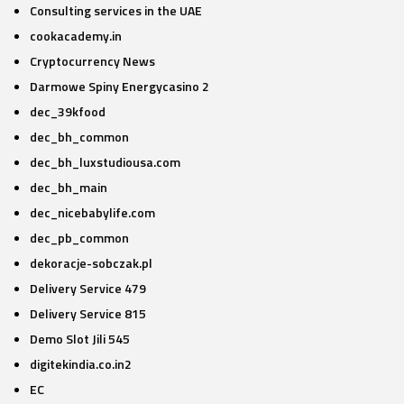
Consulting services in the UAE
cookacademy.in
Cryptocurrency News
Darmowe Spiny Energycasino 2
dec_39kfood
dec_bh_common
dec_bh_luxstudiousa.com
dec_bh_main
dec_nicebabylife.com
dec_pb_common
dekoracje-sobczak.pl
Delivery Service 479
Delivery Service 815
Demo Slot Jili 545
digitekindia.co.in2
EC