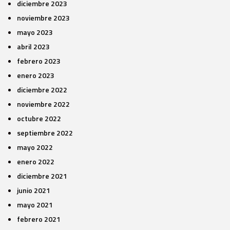
diciembre 2023
noviembre 2023
mayo 2023
abril 2023
febrero 2023
enero 2023
diciembre 2022
noviembre 2022
octubre 2022
septiembre 2022
mayo 2022
enero 2022
diciembre 2021
junio 2021
mayo 2021
febrero 2021