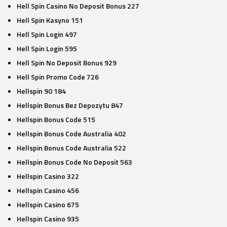
Hell Spin Casino No Deposit Bonus 227
Hell Spin Kasyno 151
Hell Spin Login 497
Hell Spin Login 595
Hell Spin No Deposit Bonus 929
Hell Spin Promo Code 726
Hellspin 90 184
Hellspin Bonus Bez Depozytu 847
Hellspin Bonus Code 515
Hellspin Bonus Code Australia 402
Hellspin Bonus Code Australia 522
Hellspin Bonus Code No Deposit 563
Hellspin Casino 322
Hellspin Casino 456
Hellspin Casino 675
Hellspin Casino 935