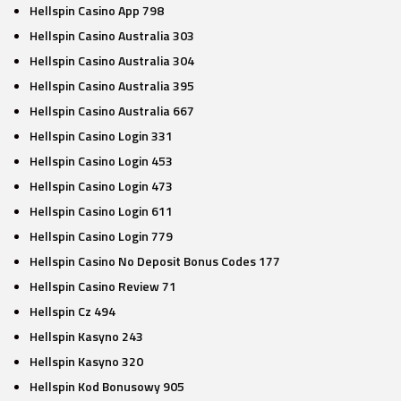
Hellspin Casino App 798
Hellspin Casino Australia 303
Hellspin Casino Australia 304
Hellspin Casino Australia 395
Hellspin Casino Australia 667
Hellspin Casino Login 331
Hellspin Casino Login 453
Hellspin Casino Login 473
Hellspin Casino Login 611
Hellspin Casino Login 779
Hellspin Casino No Deposit Bonus Codes 177
Hellspin Casino Review 71
Hellspin Cz 494
Hellspin Kasyno 243
Hellspin Kasyno 320
Hellspin Kod Bonusowy 905