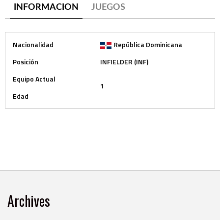
INFORMACION
JUEGOS
Nacionalidad
República Dominicana
Posición
INFIELDER (INF)
Equipo Actual
1
Edad
Archives