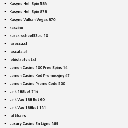
Kasyno Hell Spin 584
Kasyno Hell Spin 878
Kasyno Vulkan Vegas 870
kaszino
kursk-school33.ru 10
larocca.cl
lascala.pl
lebistrotviet.cl
Lemon Casino 100 Free Spins 14
Lemon Casino Kod Promocyjny 47
Lemon Casino Promo Code 500
Link 188bet 714
Link Vao 188 Bet 60
Link Vao 188bet 141
luftika.rs
Luxury Casino En Ligne 469