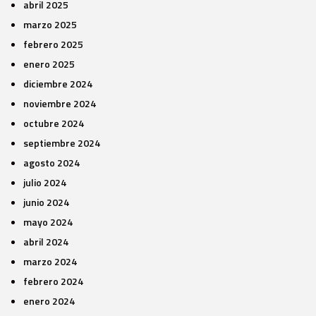
abril 2025
marzo 2025
febrero 2025
enero 2025
diciembre 2024
noviembre 2024
octubre 2024
septiembre 2024
agosto 2024
julio 2024
junio 2024
mayo 2024
abril 2024
marzo 2024
febrero 2024
enero 2024