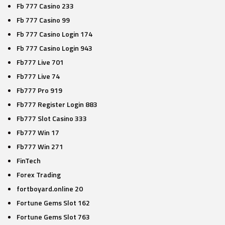
Fb 777 Casino 233
Fb 777 Casino 99
Fb 777 Casino Login 174
Fb 777 Casino Login 943
Fb777 Live 701
Fb777 Live 74
Fb777 Pro 919
Fb777 Register Login 883
Fb777 Slot Casino 333
Fb777 Win 17
Fb777 Win 271
FinTech
Forex Trading
fortboyard.online 20
Fortune Gems Slot 162
Fortune Gems Slot 763