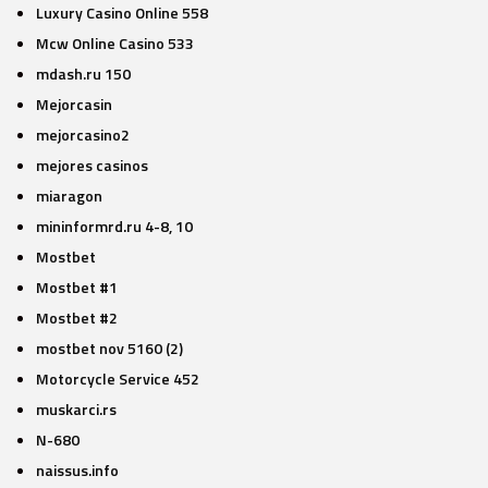
Luxury Casino Online 558
Mcw Online Casino 533
mdash.ru 150
Mejorcasin
mejorcasino2
mejores casinos
miaragon
mininformrd.ru 4-8, 10
Mostbet
Mostbet #1
Mostbet #2
mostbet nov 5160 (2)
Motorcycle Service 452
muskarci.rs
N-680
naissus.info