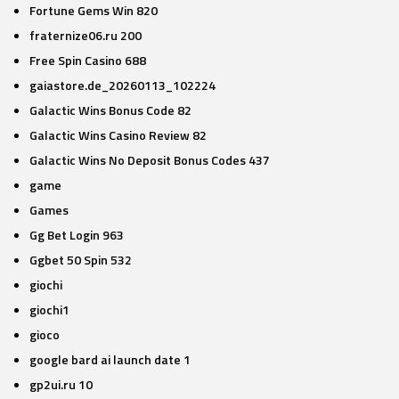
Fortune Gems Win 820
fraternize06.ru 200
Free Spin Casino 688
gaiastore.de_20260113_102224
Galactic Wins Bonus Code 82
Galactic Wins Casino Review 82
Galactic Wins No Deposit Bonus Codes 437
game
Games
Gg Bet Login 963
Ggbet 50 Spin 532
giochi
giochi1
gioco
google bard ai launch date 1
gp2ui.ru 10