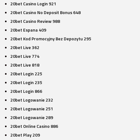
20bet Casino Login 921
20bet Casino No Deposit Bonus 648
20bet Casino Review 988
20bet Espana 409
20bet Kod Promocyjny Bez Depozytu 295
20bet Live 362
20bet Live 774
20bet Live 818
20bet Login 225
20bet Login 235
20bet Login 866
20bet Logowanie 232
20bet Logowanie 251
20bet Logowanie 289
20bet Online Casino 886
20bet Play 209