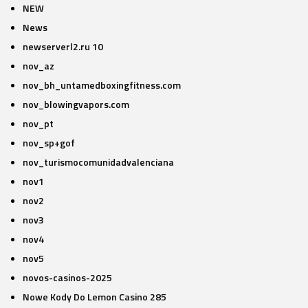
NEW
News
newserverl2.ru 10
nov_az
nov_bh_untamedboxingfitness.com
nov_blowingvapors.com
nov_pt
nov_sp+gof
nov_turismocomunidadvalenciana
nov1
nov2
nov3
nov4
nov5
novos-casinos-2025
Nowe Kody Do Lemon Casino 285