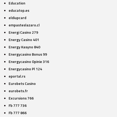
Education
educatop.es
eldiupcard
empasteslazaro.cl
Energi Casino 279
Energy Casino 401
Energy Kasyno 840
Energycasino Bonus 99
Energycasino Opinie 316
Energycasino Pl 124
eportal.rs
Eurobets Casino
eurobets.fr
Excursions 766
Fb 777 736
Fb 777 866