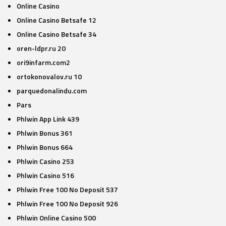
Online Casino
Online Casino Betsafe 12
Online Casino Betsafe 34
oren-ldpr.ru 20
ori9infarm.com2
ortokonovalov.ru 10
parquedonalindu.com
Pars
Phlwin App Link 439
Phlwin Bonus 361
Phlwin Bonus 664
Phlwin Casino 253
Phlwin Casino 516
Phlwin Free 100 No Deposit 537
Phlwin Free 100 No Deposit 926
Phlwin Online Casino 500