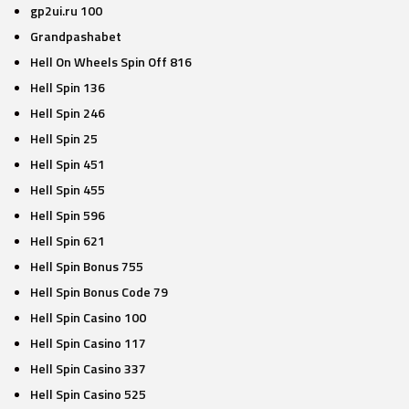
gp2ui.ru 100
Grandpashabet
Hell On Wheels Spin Off 816
Hell Spin 136
Hell Spin 246
Hell Spin 25
Hell Spin 451
Hell Spin 455
Hell Spin 596
Hell Spin 621
Hell Spin Bonus 755
Hell Spin Bonus Code 79
Hell Spin Casino 100
Hell Spin Casino 117
Hell Spin Casino 337
Hell Spin Casino 525