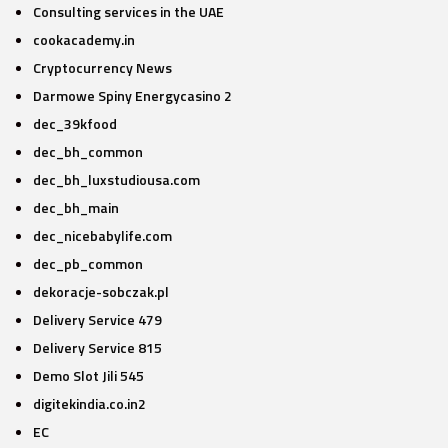
Consulting services in the UAE
cookacademy.in
Cryptocurrency News
Darmowe Spiny Energycasino 2
dec_39kfood
dec_bh_common
dec_bh_luxstudiousa.com
dec_bh_main
dec_nicebabylife.com
dec_pb_common
dekoracje-sobczak.pl
Delivery Service 479
Delivery Service 815
Demo Slot Jili 545
digitekindia.co.in2
EC