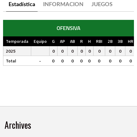
Estadística
INFORMACION
JUEGOS
OFENSIVA
Temporada
Equipo
G
AP
AB
R
H
RBI
2B
3B
HR
2025
0
0
0
0
0
0
0
0
0
Total
-
0
0
0
0
0
0
0
0
0
Archives