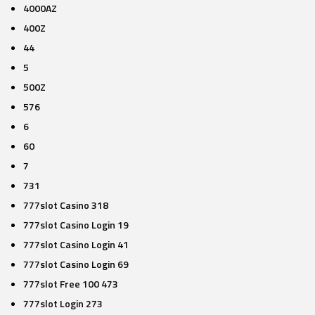
4000AZ
400Z
44
5
500Z
576
6
60
7
731
777slot Casino 318
777slot Casino Login 19
777slot Casino Login 41
777slot Casino Login 69
777slot Free 100 473
777slot Login 273