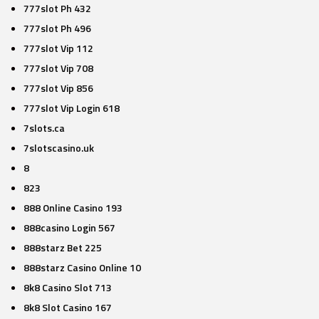
777slot Ph 432
777slot Ph 496
777slot Vip 112
777slot Vip 708
777slot Vip 856
777slot Vip Login 618
7slots.ca
7slotscasino.uk
8
823
888 Online Casino 193
888casino Login 567
888starz Bet 225
888starz Casino Online 10
8k8 Casino Slot 713
8k8 Slot Casino 167