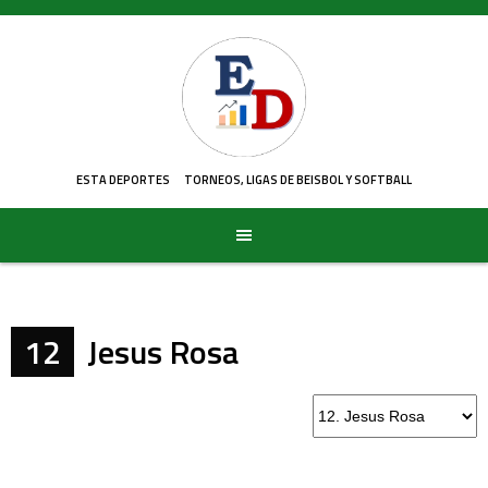
Skip
to
content
ESTA DEPORTES
TORNEOS, LIGAS DE BEISBOL Y SOFTBALL
12
Jesus Rosa