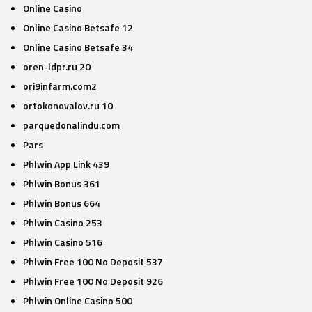
Online Casino
Online Casino Betsafe 12
Online Casino Betsafe 34
oren-ldpr.ru 20
ori9infarm.com2
ortokonovalov.ru 10
parquedonalindu.com
Pars
Phlwin App Link 439
Phlwin Bonus 361
Phlwin Bonus 664
Phlwin Casino 253
Phlwin Casino 516
Phlwin Free 100 No Deposit 537
Phlwin Free 100 No Deposit 926
Phlwin Online Casino 500