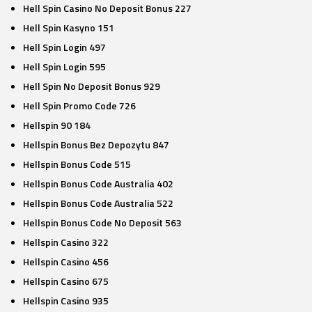
Hell Spin Casino No Deposit Bonus 227
Hell Spin Kasyno 151
Hell Spin Login 497
Hell Spin Login 595
Hell Spin No Deposit Bonus 929
Hell Spin Promo Code 726
Hellspin 90 184
Hellspin Bonus Bez Depozytu 847
Hellspin Bonus Code 515
Hellspin Bonus Code Australia 402
Hellspin Bonus Code Australia 522
Hellspin Bonus Code No Deposit 563
Hellspin Casino 322
Hellspin Casino 456
Hellspin Casino 675
Hellspin Casino 935