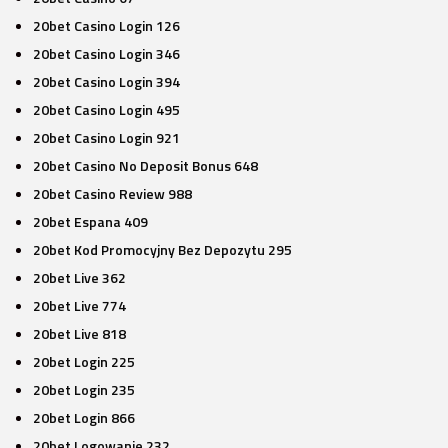
20bet Casino Login 126
20bet Casino Login 346
20bet Casino Login 394
20bet Casino Login 495
20bet Casino Login 921
20bet Casino No Deposit Bonus 648
20bet Casino Review 988
20bet Espana 409
20bet Kod Promocyjny Bez Depozytu 295
20bet Live 362
20bet Live 774
20bet Live 818
20bet Login 225
20bet Login 235
20bet Login 866
20bet Logowanie 232