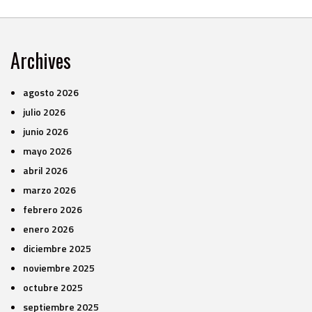
Archives
agosto 2026
julio 2026
junio 2026
mayo 2026
abril 2026
marzo 2026
febrero 2026
enero 2026
diciembre 2025
noviembre 2025
octubre 2025
septiembre 2025