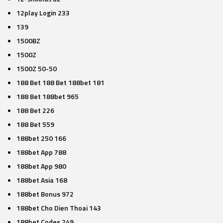
12play Login 233
139
1500BZ
1500Z
1500Z 50-50
188 Bet 188 Bet 188bet 181
188 Bet 188bet 965
188 Bet 226
188 Bet 559
188bet 250 166
188bet App 788
188bet App 980
188bet Asia 168
188bet Bonus 972
188bet Cho Dien Thoai 143
188bet Codes 249