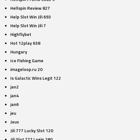
Hellspin Review 827
Help Slot Win Jili 693
Help Slot Win Jili 7
Highflybet
Hot 12play 638
Hungary
Ice Fishing Game
imageloop.ru 20
Is Galactic Wins Legit 122
jan2
jan4
jan6
jeu
Jeux
Jili 777 Lucky Slot 120
Jili Slot 777 Login 280