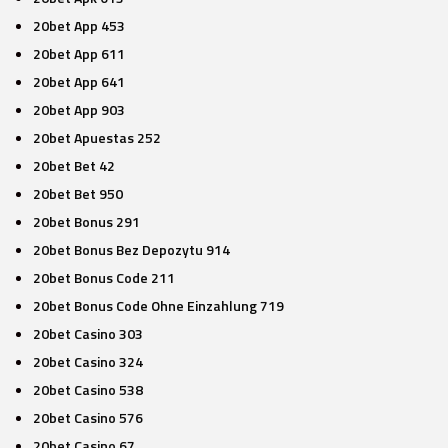
20bet App 453
20bet App 611
20bet App 641
20bet App 903
20bet Apuestas 252
20bet Bet 42
20bet Bet 950
20bet Bonus 291
20bet Bonus Bez Depozytu 914
20bet Bonus Code 211
20bet Bonus Code Ohne Einzahlung 719
20bet Casino 303
20bet Casino 324
20bet Casino 538
20bet Casino 576
20bet Casino 67