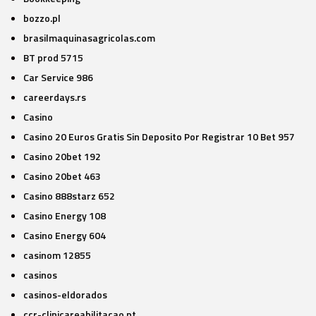
bozzo.pl
brasilmaquinasagricolas.com
BT prod 5715
Car Service 986
careerdays.rs
Casino
Casino 20 Euros Gratis Sin Deposito Por Registrar 10 Bet 957
Casino 20bet 192
Casino 20bet 463
Casino 888starz 652
Casino Energy 108
Casino Energy 604
casinom 12855
casinos
casinos-eldorados
ccr-clinicareabilitacao.pt