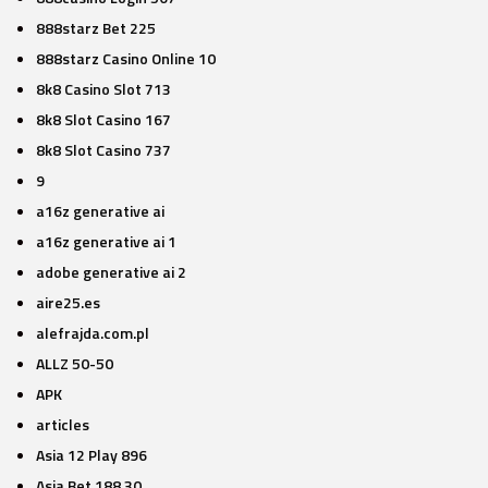
888starz Bet 225
888starz Casino Online 10
8k8 Casino Slot 713
8k8 Slot Casino 167
8k8 Slot Casino 737
9
a16z generative ai
a16z generative ai 1
adobe generative ai 2
aire25.es
alefrajda.com.pl
ALLZ 50-50
APK
articles
Asia 12 Play 896
Asia Bet 188 30