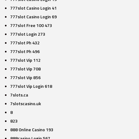
777slot Casino Login 41
777slot Casino Login 69
777slot Free 100 473
777slot Login 273
777slot Ph 432
777slot Ph 496
777slot Vip 112
777slot Vip 708
777slot Vip 856
777slot Vip Login 618
7slots.ca
7slotscasino.uk
8
823
888 Online Casino 193
888casino Login 567