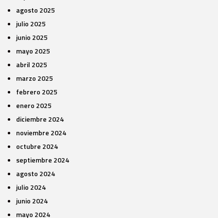
agosto 2025
julio 2025
junio 2025
mayo 2025
abril 2025
marzo 2025
febrero 2025
enero 2025
diciembre 2024
noviembre 2024
octubre 2024
septiembre 2024
agosto 2024
julio 2024
junio 2024
mayo 2024