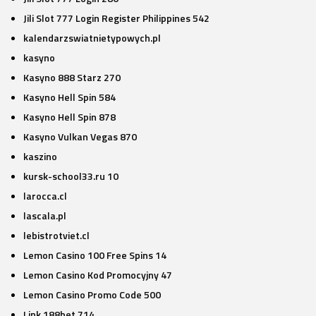
Jili Slot 777 Login Register Philippines 542
kalendarzswiatnietypowych.pl
kasyno
Kasyno 888 Starz 270
Kasyno Hell Spin 584
Kasyno Hell Spin 878
Kasyno Vulkan Vegas 870
kaszino
kursk-school33.ru 10
larocca.cl
lascala.pl
lebistrotviet.cl
Lemon Casino 100 Free Spins 14
Lemon Casino Kod Promocyjny 47
Lemon Casino Promo Code 500
Link 188bet 714