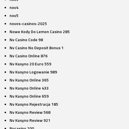
nov4
nov5
novos-casinos-2025
Nowe Kody Do Lemon Casino 285
Nv Casino Code 98
Nv Casino No Deposit Bonus 1
Nv Casino Online 876
Nv Kasyno 20 Euro 559
Nv Kasyno Logowanie 989
Nv Kasyno Online 365
Nv Kasyno Online 433
Nv Kasyno Online 659
Nv Kasyno Rejestracja 185
Nv Kasyno Review 568
Nv Kasyno Review 921
Nvcasino 200