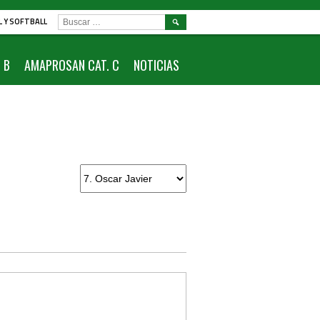
BUSCAR:
L Y SOFTBALL
 B
AMAPROSAN CAT. C
NOTICIAS