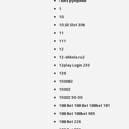
! Без рубрики
1
10
10 Jili Slot 306
11
111
12
12-shkola.ru2
12play Login 233
139
1500BZ
1500Z
1500Z 50-50
188 Bet 188 Bet 188bet 181
188 Bet 188bet 965
188 Bet 226