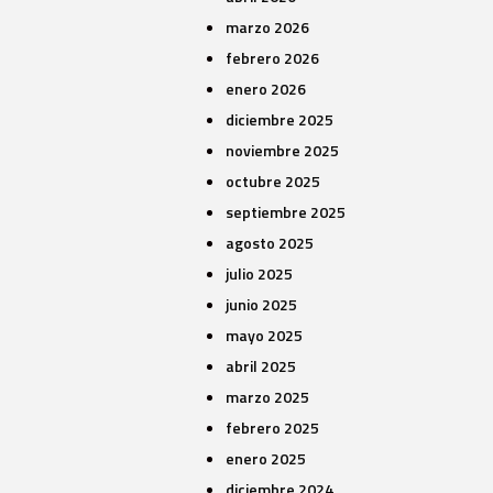
marzo 2026
febrero 2026
enero 2026
diciembre 2025
noviembre 2025
octubre 2025
septiembre 2025
agosto 2025
julio 2025
junio 2025
mayo 2025
abril 2025
marzo 2025
febrero 2025
enero 2025
diciembre 2024