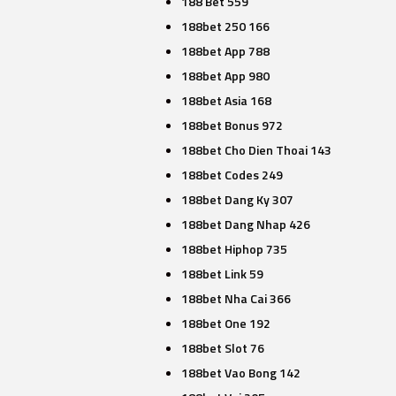
188 Bet 559
188bet 250 166
188bet App 788
188bet App 980
188bet Asia 168
188bet Bonus 972
188bet Cho Dien Thoai 143
188bet Codes 249
188bet Dang Ky 307
188bet Dang Nhap 426
188bet Hiphop 735
188bet Link 59
188bet Nha Cai 366
188bet One 192
188bet Slot 76
188bet Vao Bong 142