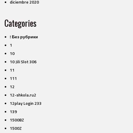
diciembre 2020
Categories
! Без рубрики
1
10
10 Jili Slot 306
11
111
12
12-shkola.ru2
12play Login 233
139
1500BZ
1500Z