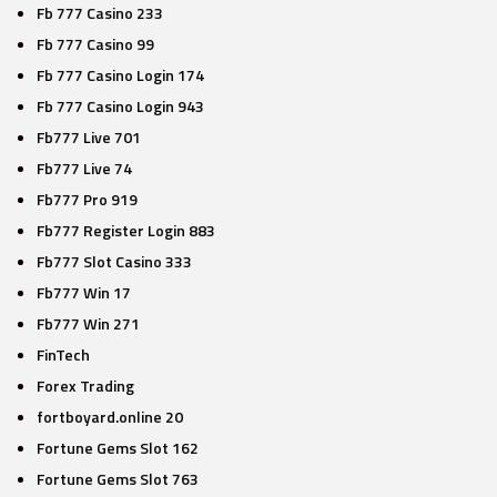
Fb 777 Casino 233
Fb 777 Casino 99
Fb 777 Casino Login 174
Fb 777 Casino Login 943
Fb777 Live 701
Fb777 Live 74
Fb777 Pro 919
Fb777 Register Login 883
Fb777 Slot Casino 333
Fb777 Win 17
Fb777 Win 271
FinTech
Forex Trading
fortboyard.online 20
Fortune Gems Slot 162
Fortune Gems Slot 763