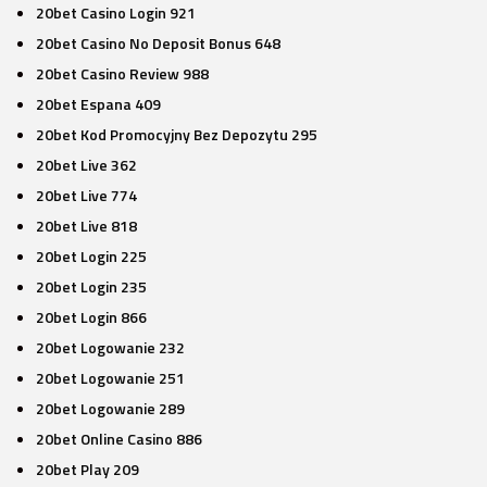
20bet Casino Login 921
20bet Casino No Deposit Bonus 648
20bet Casino Review 988
20bet Espana 409
20bet Kod Promocyjny Bez Depozytu 295
20bet Live 362
20bet Live 774
20bet Live 818
20bet Login 225
20bet Login 235
20bet Login 866
20bet Logowanie 232
20bet Logowanie 251
20bet Logowanie 289
20bet Online Casino 886
20bet Play 209