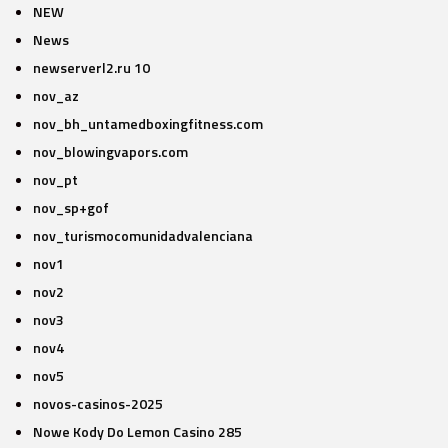
NEW
News
newserverl2.ru 10
nov_az
nov_bh_untamedboxingfitness.com
nov_blowingvapors.com
nov_pt
nov_sp+gof
nov_turismocomunidadvalenciana
nov1
nov2
nov3
nov4
nov5
novos-casinos-2025
Nowe Kody Do Lemon Casino 285