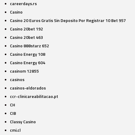
careerdays.rs
Casino
Casino 20 Euros Gratis Sin Deposito Por Registrar 10 Bet 957
Casino 20bet 192
Casino 20bet 463
Casino 888starz 652
Casino Energy 108
Casino Energy 604
casinom 12855
casinos
casinos-eldorados
ccr-clinicareabilitacao.pt
CH
CIB
Classy Casino
cmi.cl