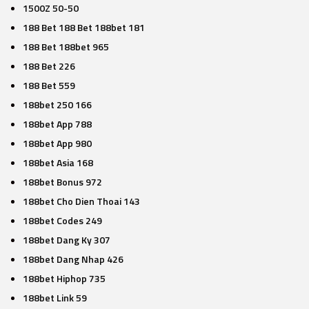
1500Z 50-50
188 Bet 188 Bet 188bet 181
188 Bet 188bet 965
188 Bet 226
188 Bet 559
188bet 250 166
188bet App 788
188bet App 980
188bet Asia 168
188bet Bonus 972
188bet Cho Dien Thoai 143
188bet Codes 249
188bet Dang Ky 307
188bet Dang Nhap 426
188bet Hiphop 735
188bet Link 59