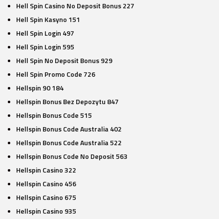
Hell Spin Casino No Deposit Bonus 227
Hell Spin Kasyno 151
Hell Spin Login 497
Hell Spin Login 595
Hell Spin No Deposit Bonus 929
Hell Spin Promo Code 726
Hellspin 90 184
Hellspin Bonus Bez Depozytu 847
Hellspin Bonus Code 515
Hellspin Bonus Code Australia 402
Hellspin Bonus Code Australia 522
Hellspin Bonus Code No Deposit 563
Hellspin Casino 322
Hellspin Casino 456
Hellspin Casino 675
Hellspin Casino 935