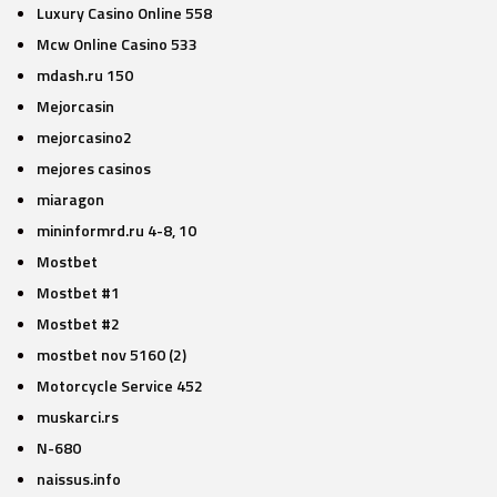
Luxury Casino Online 558
Mcw Online Casino 533
mdash.ru 150
Mejorcasin
mejorcasino2
mejores casinos
miaragon
mininformrd.ru 4-8, 10
Mostbet
Mostbet #1
Mostbet #2
mostbet nov 5160 (2)
Motorcycle Service 452
muskarci.rs
N-680
naissus.info