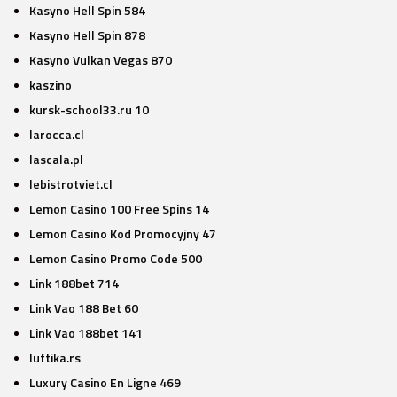
Kasyno Hell Spin 584
Kasyno Hell Spin 878
Kasyno Vulkan Vegas 870
kaszino
kursk-school33.ru 10
larocca.cl
lascala.pl
lebistrotviet.cl
Lemon Casino 100 Free Spins 14
Lemon Casino Kod Promocyjny 47
Lemon Casino Promo Code 500
Link 188bet 714
Link Vao 188 Bet 60
Link Vao 188bet 141
luftika.rs
Luxury Casino En Ligne 469