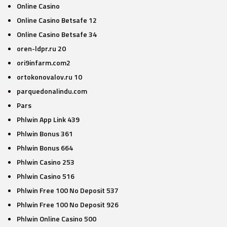
Online Casino
Online Casino Betsafe 12
Online Casino Betsafe 34
oren-ldpr.ru 20
ori9infarm.com2
ortokonovalov.ru 10
parquedonalindu.com
Pars
Phlwin App Link 439
Phlwin Bonus 361
Phlwin Bonus 664
Phlwin Casino 253
Phlwin Casino 516
Phlwin Free 100 No Deposit 537
Phlwin Free 100 No Deposit 926
Phlwin Online Casino 500