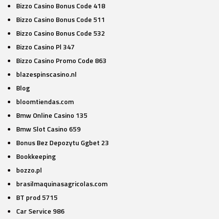
Bizzo Casino Bonus Code 418
Bizzo Casino Bonus Code 511
Bizzo Casino Bonus Code 532
Bizzo Casino Pl 347
Bizzo Casino Promo Code 863
blazespinscasino.nl
Blog
bloomtiendas.com
Bmw Online Casino 135
Bmw Slot Casino 659
Bonus Bez Depozytu Ggbet 23
Bookkeeping
bozzo.pl
brasilmaquinasagricolas.com
BT prod 5715
Car Service 986