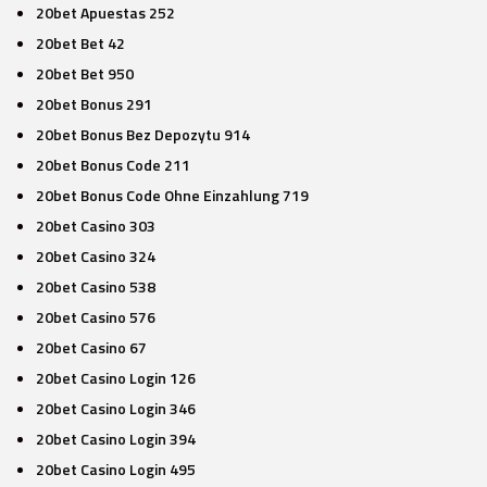
20bet Apuestas 252
20bet Bet 42
20bet Bet 950
20bet Bonus 291
20bet Bonus Bez Depozytu 914
20bet Bonus Code 211
20bet Bonus Code Ohne Einzahlung 719
20bet Casino 303
20bet Casino 324
20bet Casino 538
20bet Casino 576
20bet Casino 67
20bet Casino Login 126
20bet Casino Login 346
20bet Casino Login 394
20bet Casino Login 495