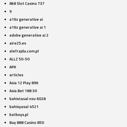
8k8 Slot Casino 737
9
a16z generative ai
a16z generative ai 1
adobe generative ai 2
aire25.es
alefrajda.com.pl
ALLZ 50-50
APK
articles
Asia 12 Play 896
Asia Bet 188 30
bahistasal nov 6028
bahisyasal 4521
batboys.pl
Bay 888 Casino 850