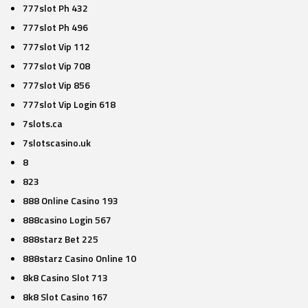
777slot Ph 432
777slot Ph 496
777slot Vip 112
777slot Vip 708
777slot Vip 856
777slot Vip Login 618
7slots.ca
7slotscasino.uk
8
823
888 Online Casino 193
888casino Login 567
888starz Bet 225
888starz Casino Online 10
8k8 Casino Slot 713
8k8 Slot Casino 167