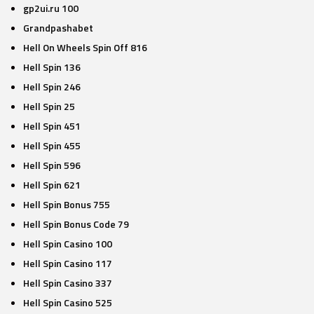
gp2ui.ru 100
Grandpashabet
Hell On Wheels Spin Off 816
Hell Spin 136
Hell Spin 246
Hell Spin 25
Hell Spin 451
Hell Spin 455
Hell Spin 596
Hell Spin 621
Hell Spin Bonus 755
Hell Spin Bonus Code 79
Hell Spin Casino 100
Hell Spin Casino 117
Hell Spin Casino 337
Hell Spin Casino 525