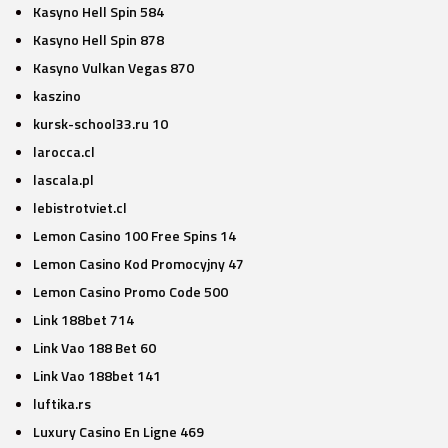
Kasyno Hell Spin 584
Kasyno Hell Spin 878
Kasyno Vulkan Vegas 870
kaszino
kursk-school33.ru 10
larocca.cl
lascala.pl
lebistrotviet.cl
Lemon Casino 100 Free Spins 14
Lemon Casino Kod Promocyjny 47
Lemon Casino Promo Code 500
Link 188bet 714
Link Vao 188 Bet 60
Link Vao 188bet 141
luftika.rs
Luxury Casino En Ligne 469