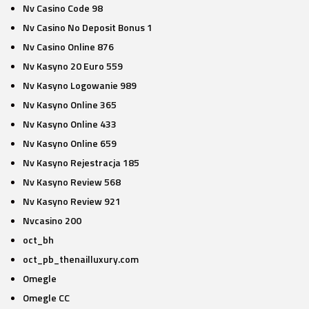
Nv Casino Code 98
Nv Casino No Deposit Bonus 1
Nv Casino Online 876
Nv Kasyno 20 Euro 559
Nv Kasyno Logowanie 989
Nv Kasyno Online 365
Nv Kasyno Online 433
Nv Kasyno Online 659
Nv Kasyno Rejestracja 185
Nv Kasyno Review 568
Nv Kasyno Review 921
Nvcasino 200
oct_bh
oct_pb_thenailluxury.com
Omegle
Omegle CC