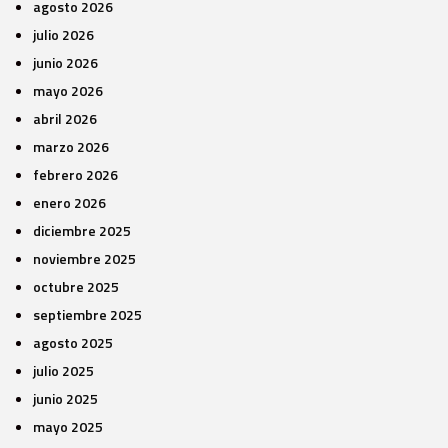
agosto 2026
julio 2026
junio 2026
mayo 2026
abril 2026
marzo 2026
febrero 2026
enero 2026
diciembre 2025
noviembre 2025
octubre 2025
septiembre 2025
agosto 2025
julio 2025
junio 2025
mayo 2025