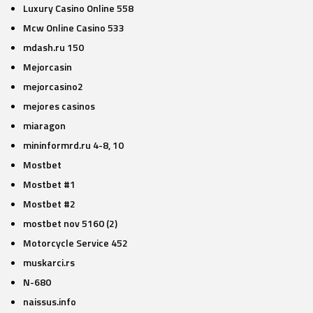
Luxury Casino Online 558
Mcw Online Casino 533
mdash.ru 150
Mejorcasin
mejorcasino2
mejores casinos
miaragon
mininformrd.ru 4-8, 10
Mostbet
Mostbet #1
Mostbet #2
mostbet nov 5160 (2)
Motorcycle Service 452
muskarci.rs
N-680
naissus.info