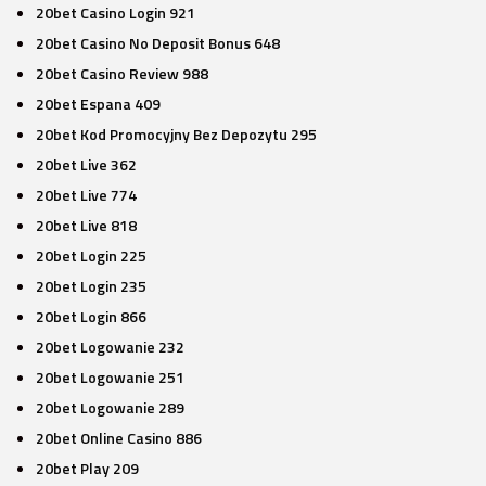
20bet Casino Login 921
20bet Casino No Deposit Bonus 648
20bet Casino Review 988
20bet Espana 409
20bet Kod Promocyjny Bez Depozytu 295
20bet Live 362
20bet Live 774
20bet Live 818
20bet Login 225
20bet Login 235
20bet Login 866
20bet Logowanie 232
20bet Logowanie 251
20bet Logowanie 289
20bet Online Casino 886
20bet Play 209