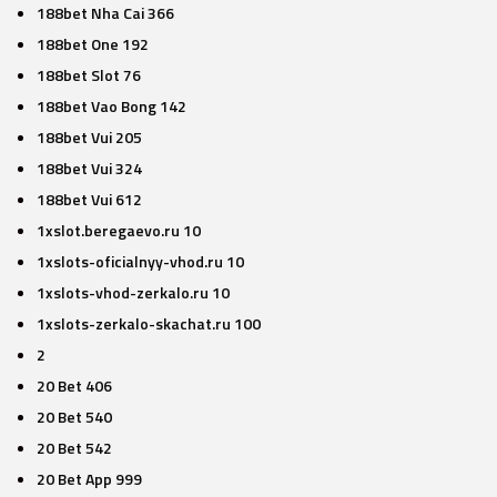
188bet Nha Cai 366
188bet One 192
188bet Slot 76
188bet Vao Bong 142
188bet Vui 205
188bet Vui 324
188bet Vui 612
1xslot.beregaevo.ru 10
1xslots-oficialnyy-vhod.ru 10
1xslots-vhod-zerkalo.ru 10
1xslots-zerkalo-skachat.ru 100
2
20 Bet 406
20 Bet 540
20 Bet 542
20 Bet App 999