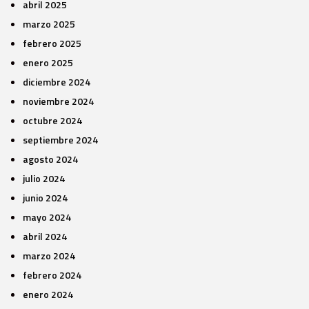
abril 2025
marzo 2025
febrero 2025
enero 2025
diciembre 2024
noviembre 2024
octubre 2024
septiembre 2024
agosto 2024
julio 2024
junio 2024
mayo 2024
abril 2024
marzo 2024
febrero 2024
enero 2024