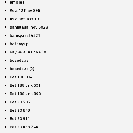
articles
Asia 12 Play 896
Asia Bet 188 30
bahistasal nov 6028
bahisyasal 4521
batboys.pl
Bay 888 Casino 850
beseda.rs
beseda.rs (2)
Bet 188 884
Bet 188 Link 691
Bet 188 Link 898
Bet 20 505
Bet 20 849
Bet 20 911
Bet 20 App 744