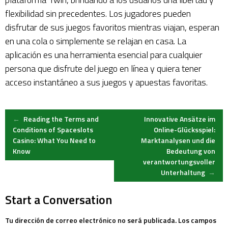
flexibilidad sin precedentes. Los jugadores pueden
disfrutar de sus juegos favoritos mientras viajan, esperan
en una cola o simplemente se relajan en casa. La
aplicación es una herramienta esencial para cualquier
persona que disfrute del juego en línea y quiera tener
acceso instantáneo a sus juegos y apuestas favoritas.
Post
←
Reading the Terms and
Innovative Ansätze im
Conditions of Spaceslots
Online-Glücksspiel:
Casino: What You Need to
Marktanalysen und die
navigation
Know
Bedeutung von
verantwortungsvoller
Unterhaltung
→
Start a Conversation
Tu dirección de correo electrónico no será publicada.
Los campos