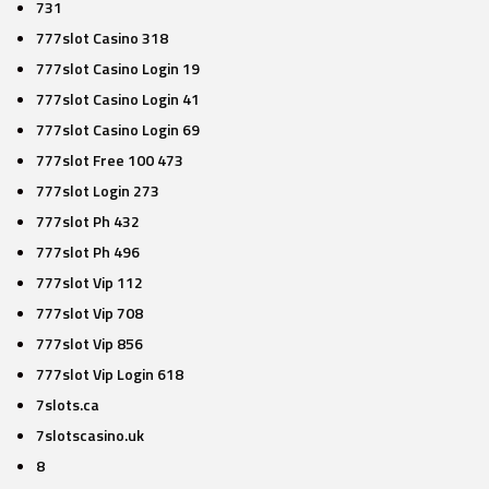
731
777slot Casino 318
777slot Casino Login 19
777slot Casino Login 41
777slot Casino Login 69
777slot Free 100 473
777slot Login 273
777slot Ph 432
777slot Ph 496
777slot Vip 112
777slot Vip 708
777slot Vip 856
777slot Vip Login 618
7slots.ca
7slotscasino.uk
8