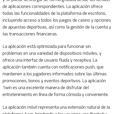
de aplicaciones correspondientes. La aplicación ofrece
todas las funcionalidades de la plataforma de escritorio,
incluyendo acceso a todos los juegos de casino y opciones
de apuestas deportivas, así como la gestión de la cuenta y
las transacciones financieras.
La aplicación está optimizada para funcionar sin
problemas en una variedad de dispositivos móviles, y
ofrece una interfaz de usuario fluida y receptiva. La
aplicación también cuenta con notificaciones push, que
mantienen a los jugadores informados sobre las últimas
promociones, bonos y eventos deportivos. La aplicación
1win es una excelente manera de disfrutar del
entretenimiento en línea de forma cómoda y conveniente.
La aplicación móvil representa una extensión natural de la
plataforma 1win, brindando a los usuarios una libertad y