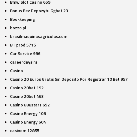
Bmw Slot Casino 659
Bonus Bez Depozytu Ggbet 23
Bookkeeping
bozzo.pl
brasilmaquinasagricolas.com
BT prod 5715
Car Service 986
careerdays.rs
Casino
Casino 20 Euros Gratis Sin Deposito Por Registrar 10 Bet 957
Casino 20bet 192
Casino 20bet 463
Casino 888starz 652
Casino Energy 108
Casino Energy 604
casinom 12855