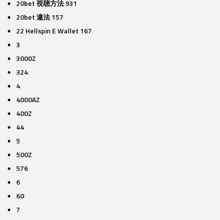
20bet 視聴方法 931
20bet 違法 157
22 Hellspin E Wallet 167
3
3000Z
324
4
4000AZ
400Z
44
5
500Z
576
6
60
7