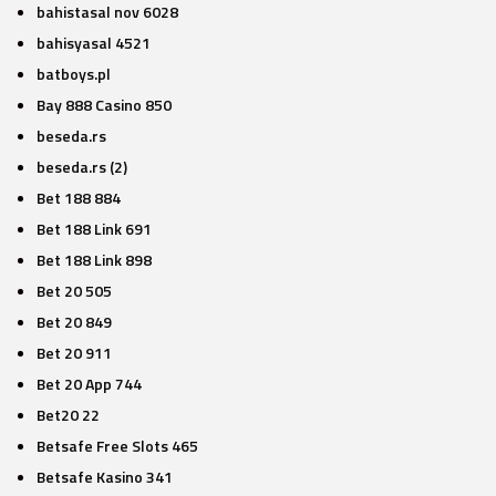
bahistasal nov 6028
bahisyasal 4521
batboys.pl
Bay 888 Casino 850
beseda.rs
beseda.rs (2)
Bet 188 884
Bet 188 Link 691
Bet 188 Link 898
Bet 20 505
Bet 20 849
Bet 20 911
Bet 20 App 744
Bet20 22
Betsafe Free Slots 465
Betsafe Kasino 341