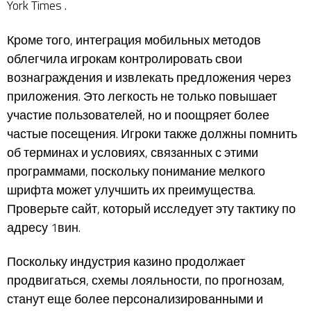
York Times
.
Кроме того, интеграция мобильных методов
облегчила игрокам контролировать свои
вознаграждения и извлекать предложения через
приложения. Это легкость не только повышает
участие пользователей, но и поощряет более
частые посещения. Игроки также должны помнить
об терминах и условиях, связанных с этими
программами, поскольку понимание мелкого
шрифта может улучшить их преимущества.
Проверьте сайт, который исследует эту тактику по
адресу
1вин
.
Поскольку индустрия казино продолжает
продвигаться, схемы лояльности, по прогнозам,
станут еще более персонализированными и