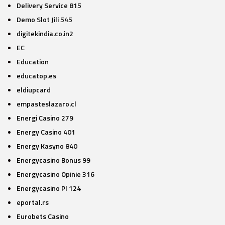
Delivery Service 815
Demo Slot Jili 545
digitekindia.co.in2
EC
Education
educatop.es
eldiupcard
empasteslazaro.cl
Energi Casino 279
Energy Casino 401
Energy Kasyno 840
Energycasino Bonus 99
Energycasino Opinie 316
Energycasino Pl 124
eportal.rs
Eurobets Casino