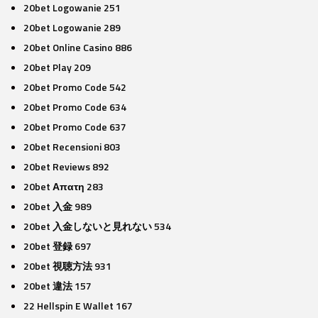
20bet Logowanie 251
20bet Logowanie 289
20bet Online Casino 886
20bet Play 209
20bet Promo Code 542
20bet Promo Code 634
20bet Promo Code 637
20bet Recensioni 803
20bet Reviews 892
20bet Απατη 283
20bet 入金 989
20bet 入金しないと見れない 534
20bet 登録 697
20bet 視聴方法 931
20bet 違法 157
22 Hellspin E Wallet 167