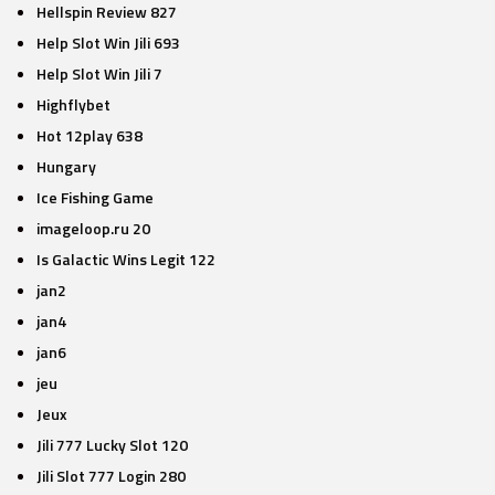
Hellspin Review 827
Help Slot Win Jili 693
Help Slot Win Jili 7
Highflybet
Hot 12play 638
Hungary
Ice Fishing Game
imageloop.ru 20
Is Galactic Wins Legit 122
jan2
jan4
jan6
jeu
Jeux
Jili 777 Lucky Slot 120
Jili Slot 777 Login 280