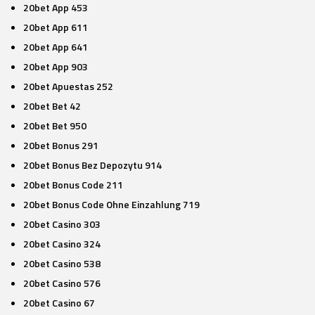
20bet App 453
20bet App 611
20bet App 641
20bet App 903
20bet Apuestas 252
20bet Bet 42
20bet Bet 950
20bet Bonus 291
20bet Bonus Bez Depozytu 914
20bet Bonus Code 211
20bet Bonus Code Ohne Einzahlung 719
20bet Casino 303
20bet Casino 324
20bet Casino 538
20bet Casino 576
20bet Casino 67