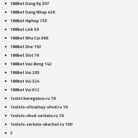
188bet Dang Ky 307
188bet Dang Nhap 426
188bet Hiphop 735
188bet Link 59
188bet Nha Cai 366
188bet One 192
188bet Slot 76
188bet Vao Bong 142
188bet Vui 205
188bet Vui 324
188bet Vui 612
1xslot.beregaevo.ru 10
1xslots-oficialnyy-vhod.ru 10
1xslots-vhod-zerkalo.ru 10
1xslots-zerkalo-skachat.ru 100
2