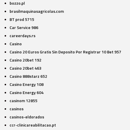
bozzo.pl
brasilmaquinasagricolas.com
BT prod 5715
Car Service 986
careerdays.rs
Casino
Casino 20 Euros Gratis Sin Deposito Por Registrar 10 Bet 957
Casino 20bet 192
Casino 20bet 463
Casino 888starz 652
Casino Energy 108
Casino Energy 604
casinom 12855
casinos
casinos-eldorados
ccr-clinicareabilitacao.pt