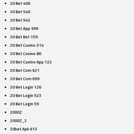
20 Bet 406
20 Bet 540
20 Bet 542
20 Bet App 999
20 Bet Bet 159
20 Bet Casino 314
20 Bet Casino 80
20 Bet Casino App 122
20 Bet Com 621
20 Bet Com 699
20 Bet Login 126
20 Bet Login 523
20 Bet Login 59
2000Z
2000Z_2
20bet Apk 613