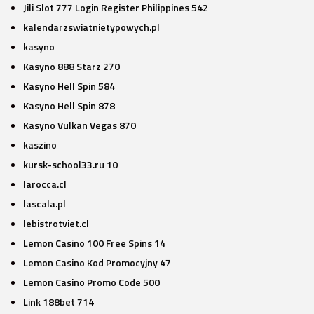
Jili Slot 777 Login Register Philippines 542
kalendarzswiatnietypowych.pl
kasyno
Kasyno 888 Starz 270
Kasyno Hell Spin 584
Kasyno Hell Spin 878
Kasyno Vulkan Vegas 870
kaszino
kursk-school33.ru 10
larocca.cl
lascala.pl
lebistrotviet.cl
Lemon Casino 100 Free Spins 14
Lemon Casino Kod Promocyjny 47
Lemon Casino Promo Code 500
Link 188bet 714