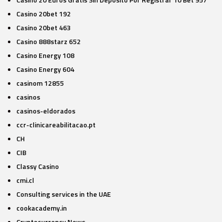
Casino 20bet 192
Casino 20bet 463
Casino 888starz 652
Casino Energy 108
Casino Energy 604
casinom 12855
casinos
casinos-eldorados
ccr-clinicareabilitacao.pt
CH
CIB
Classy Casino
cmi.cl
Consulting services in the UAE
cookacademy.in
Cryptocurrency News