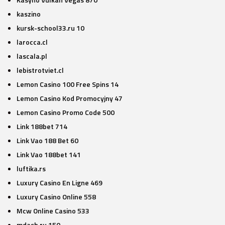
kaszino
kursk-school33.ru 10
larocca.cl
lascala.pl
lebistrotviet.cl
Lemon Casino 100 Free Spins 14
Lemon Casino Kod Promocyjny 47
Lemon Casino Promo Code 500
Link 188bet 714
Link Vao 188 Bet 60
Link Vao 188bet 141
luftika.rs
Luxury Casino En Ligne 469
Luxury Casino Online 558
Mcw Online Casino 533
mdash.ru 150