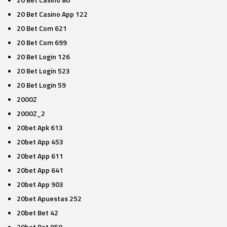
20 Bet Casino App 122
20 Bet Com 621
20 Bet Com 699
20 Bet Login 126
20 Bet Login 523
20 Bet Login 59
2000Z
2000Z_2
20bet Apk 613
20bet App 453
20bet App 611
20bet App 641
20bet App 903
20bet Apuestas 252
20bet Bet 42
20bet Bet 950