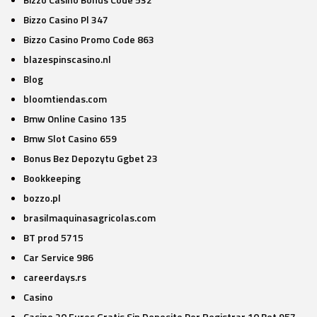
Bizzo Casino Pl 347
Bizzo Casino Promo Code 863
blazespinscasino.nl
Blog
bloomtiendas.com
Bmw Online Casino 135
Bmw Slot Casino 659
Bonus Bez Depozytu Ggbet 23
Bookkeeping
bozzo.pl
brasilmaquinasagricolas.com
BT prod 5715
Car Service 986
careerdays.rs
Casino
Casino 20 Euros Gratis Sin Deposito Por Registrar 10 Bet 957