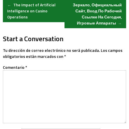
Post
←
The Impact of Artificial
Зеркало, Официальный
Intelligence on Casino
Сайт, Вход По Рабочей
Operations
Ссылке На Сегодня,
navigation
Игровые Аппараты
→
Start a Conversation
Tu dirección de correo electrónico no será publicada.
Los campos
obligatorios están marcados con
*
Comentario
*