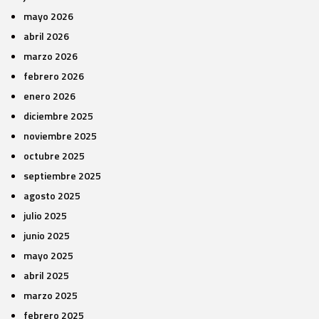
mayo 2026
abril 2026
marzo 2026
febrero 2026
enero 2026
diciembre 2025
noviembre 2025
octubre 2025
septiembre 2025
agosto 2025
julio 2025
junio 2025
mayo 2025
abril 2025
marzo 2025
febrero 2025