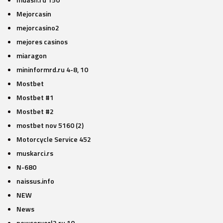
Mejorcasin
mejorcasino2
mejores casinos
miaragon
mininformrd.ru 4-8, 10
Mostbet
Mostbet #1
Mostbet #2
mostbet nov 5160 (2)
Motorcycle Service 452
muskarci.rs
N-680
naissus.info
NEW
News
newserverl2.ru 10