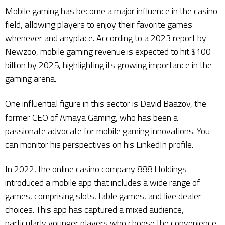
Mobile gaming has become a major influence in the casino
field, allowing players to enjoy their favorite games
whenever and anyplace. According to a 2023 report by
Newzoo, mobile gaming revenue is expected to hit $100
billion by 2025, highlighting its growing importance in the
gaming arena.
One influential figure in this sector is David Baazov, the
former CEO of Amaya Gaming, who has been a
passionate advocate for mobile gaming innovations. You
can monitor his perspectives on his
LinkedIn profile
.
In 2022, the online casino company 888 Holdings
introduced a mobile app that includes a wide range of
games, comprising slots, table games, and live dealer
choices. This app has captured a mixed audience,
particularly younger players who choose the convenience