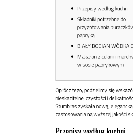
Przepisy według kuchni
Składniki potrzebne do
przygotowania buraczkó
papryką
BIAŁY BOCIAN WÓDKA 0
Makaron z cukinii i march
w sosie paprykowym
Oprócz tego, podzielimy się wskaz
nieskazitelnej czystości i delikatn
Stumbras zyskała nową, elegancką b
zastosowania najwyższej jakości sk
Przepisy według kuchni