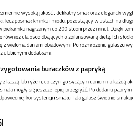
zmiennie wysoką jakość , delikatny smak oraz elegancki wygl
i, lecz posmak kminku i miodu, pozostający w ustach na długo
w piekarniku nagrzanym do 200 stopni przez minut. Dzięki tem
e również dla osób dbających o zbilansowaną dietę. Ich słod
ię z wieloma daniami obiadowymi. Po rozmrożeniu gulaszu wys
z ulubionymi dodatkami.
przygotowania buraczków z papryką
y z kaszą lub ryżem, co czyni go sycącym daniem na każdą ok
 smaki mogły się jeszcze lepiej przegryźć. Po dodaniu papryki 
dpowiedniej konsystencji i smaku. Taki gulasz świetnie smaku
5l