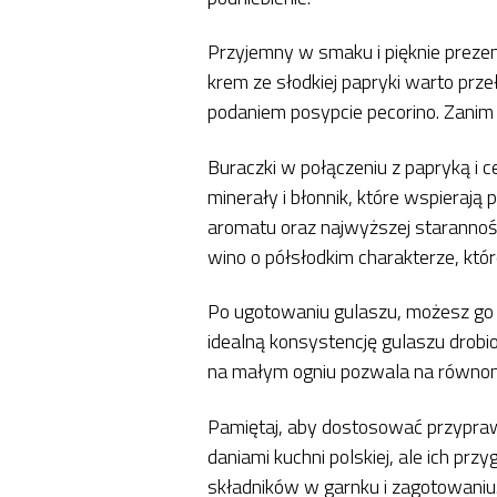
Przyjemny w smaku i pięknie prezen
krem ze słodkiej papryki warto prz
podaniem posypcie pecorino. Zanim s
Buraczki w połączeniu z papryką i 
minerały i błonnik, które wspieraj
aromatu oraz najwyższej starannośc
wino o półsłodkim charakterze, k
Po ugotowaniu gulaszu, możesz go uży
idealną konsystencję gulaszu drob
na małym ogniu pozwala na równomie
Pamiętaj, aby dostosować przypraw
daniami kuchni polskiej, ale ich p
składników w garnku i zagotowaniu.