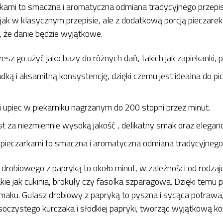
rkami to smaczna i aromatyczna odmiana tradycyjnego przepi
jak w klasycznym przepisie, ale z dodatkową porcją pieczare
 że danie będzie wyjątkowe.
z go użyć jako bazy do różnych dań, takich jak zapiekanki, plac
ą i aksamitną konsystencję, dzięki czemu jest idealna do pic
 upiec w piekarniku nagrzanym do 200 stopni przez minut.
 za niezmiennie wysoką jakość , delikatny smak oraz eleganc
 pieczarkami to smaczna i aromatyczna odmiana tradycyjnego
 drobiowego z papryką to około minut, w zależności od rodza
e jak cukinia, brokuły czy fasolka szparagowa. Dzięki temu po
maku. Gulasz drobiowy z papryką to pyszna i sycąca potrawa, 
 soczystego kurczaka i słodkiej papryki, tworząc wyjątkową k