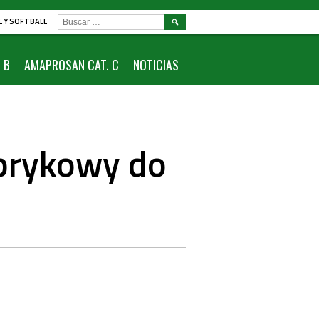
BUSCAR:
L Y SOFTBALL
 B
AMAPROSAN CAT. C
NOTICIAS
prykowy do