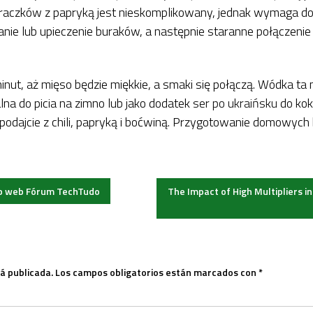
raczków z papryką jest nieskomplikowany, jednak wymaga do
ie lub upieczenie buraków, a następnie staranne połączenie 
inut, aż mięso będzie miękkie, a smaki się połączą. Wódka t
alna do picia na zimno lub jako dodatek
ser po ukraińsku
do kokt
 podajcie z chili, papryką i boćwiną. Przygotowanie domowy
p web Fórum TechTudo
The Impact of High Multipliers
á publicada.
Los campos obligatorios están marcados con
*