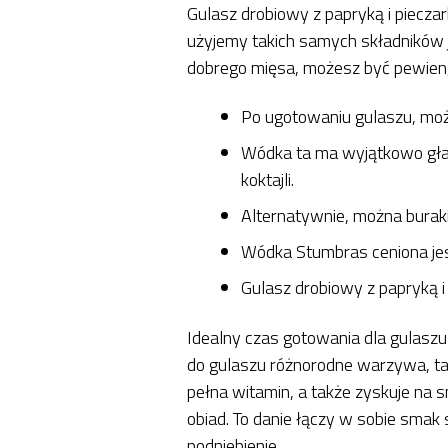
Gulasz drobiowy z papryką i piecza
użyjemy takich samych składników 
dobrego mięsa, możesz być pewien,
Po ugotowaniu gulaszu, możes
Wódka ta ma wyjątkowo gładk
koktajli.
Alternatywnie, można buraki
Wódka Stumbras ceniona jest
Gulasz drobiowy z papryką i
Idealny czas gotowania dla gulaszu
do gulaszu różnorodne warzywa, taki
pełna witamin, a także zyskuje na s
obiad. To danie łączy w sobie smak
podniebienie.