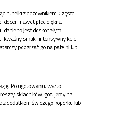
ąd butelki z dozownikiem. Często
, doceni nawet płeć piękna.
u danie to jest doskonałym
ko-kwaśny smak i intensywny kolor
tarczy podgrzać go na patelni lub
azję. Po ugotowaniu, warto
i reszty składników, gotujemy na
je z dodatkiem świeżego koperku lub