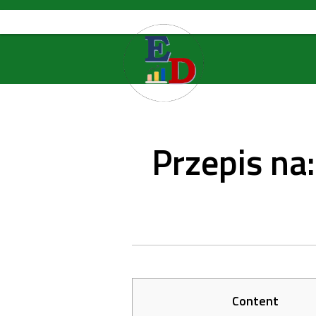
Skip
to
content
Przepis n
Content