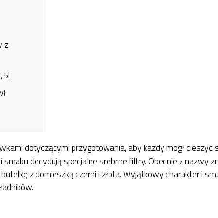
w z
,5l
wi
ówkami dotyczącymi przygotowania, aby każdy mógł cieszyć si
ości smaku decydują specjalne srebrne filtry. Obecnie z nazwy
utelkę z domieszką czerni i złota. Wyjątkowy charakter i s
ładników.