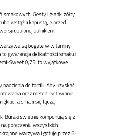
ń smakowych. Gęsty i gładki żółty
grube wstążki kapustą, a przed
ersji opalonej palnikiem.
Te warzywa są bogate w witaminy,
 to gwarancja delikatności smaku i
 Semi-Sweet 0,75l to wyjątkowe
 nadzienia do tortilli. Aby uzyskać
 gotowania oraz metod. Gotowanie
ękkie, a smaki się łączą.
. Buraki świetnie komponują się z
a na połączeniu wszystkich
okrojone warzywa i gotuje przez 8-