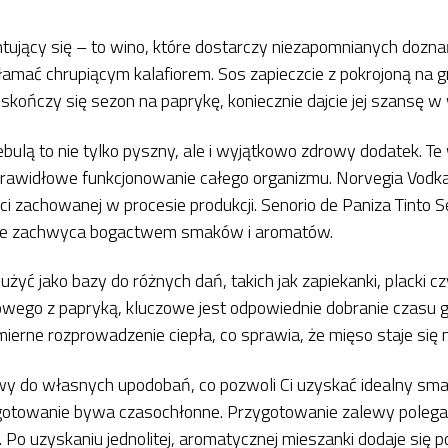
tujący się – to wino, które dostarczy niezapomnianych dozna
ełamać chrupiącym kalafiorem. Sos zapieczcie z pokrojoną na 
kończy się sezon na paprykę, koniecznie dajcie jej szansę w w
cebulą to nie tylko pyszny, ale i wyjątkowo zdrowy dodatek. 
ą prawidłowe funkcjonowanie całego organizmu. Norvegia Vodka
i zachowanej w procesie produkcji. Senorio de Paniza Tinto
tóre zachwyca bogactwem smaków i aromatów.
ć jako bazy do różnych dań, takich jak zapiekanki, placki czy
iowego z papryką, kluczowe jest odpowiednie dobranie czasu
rne rozprowadzenie ciepła, co sprawia, że mięso staje się mi
y do własnych upodobań, co pozwoli Ci uzyskać idealny smak
rzygotowanie bywa czasochłonne. Przygotowanie zalewy poleg
 Po uzyskaniu jednolitej, aromatycznej mieszanki dodaje się p