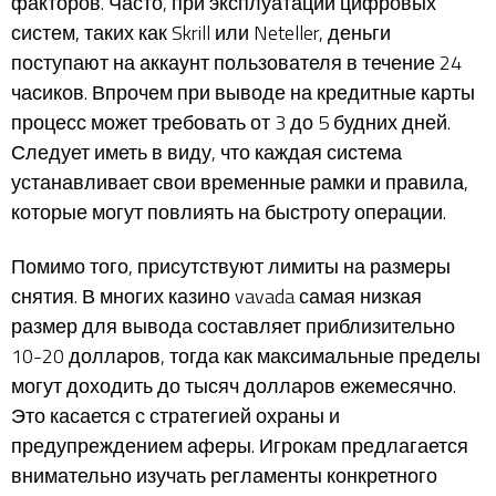
факторов. Часто, при эксплуатации цифровых
систем, таких как Skrill или Neteller, деньги
поступают на аккаунт пользователя в течение 24
часиков. Впрочем при выводе на кредитные карты
процесс может требовать от 3 до 5 будних дней.
Следует иметь в виду, что каждая система
устанавливает свои временные рамки и правила,
которые могут повлиять на быстроту операции.
Помимо того, присутствуют лимиты на размеры
снятия. В многих казино vavada самая низкая
размер для вывода составляет приблизительно
10-20 долларов, тогда как максимальные пределы
могут доходить до тысяч долларов ежемесячно.
Это касается с стратегией охраны и
предупреждением аферы. Игрокам предлагается
внимательно изучать регламенты конкретного