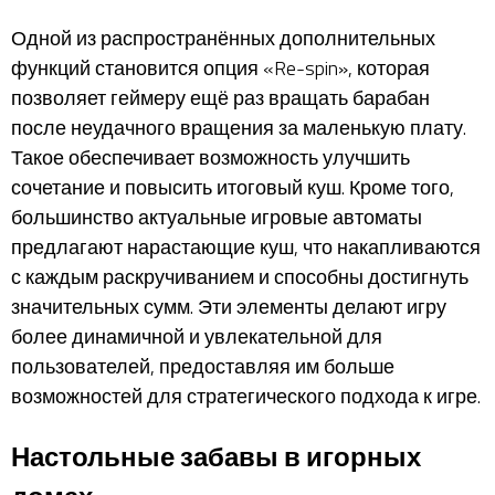
Одной из распространённых дополнительных
функций становится опция «Re-spin», которая
позволяет геймеру ещё раз вращать барабан
после неудачного вращения за маленькую плату.
Такое обеспечивает возможность улучшить
сочетание и повысить итоговый куш. Кроме того,
большинство актуальные игровые автоматы
предлагают нарастающие куш, что накапливаются
с каждым раскручиванием и способны достигнуть
значительных сумм. Эти элементы делают игру
более динамичной и увлекательной для
пользователей, предоставляя им больше
возможностей для стратегического подхода к игре.
Настольные забавы в игорных