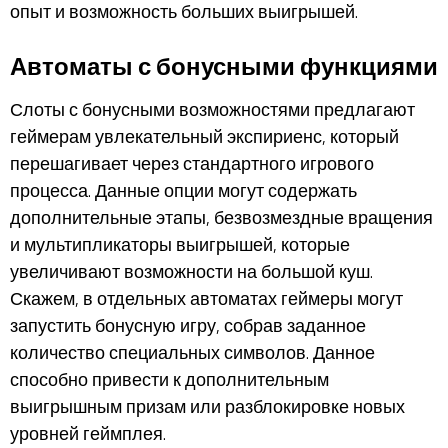
опыт и возможность больших выигрышей.
Автоматы с бонусными функциями
Слоты с бонусными возможностями предлагают
геймерам увлекательный экспириенс, который
перешагивает через стандартного игрового
процесса. Данные опции могут содержать
дополнительные этапы, безвозмездные вращения
и мультипликаторы выигрышей, которые
увеличивают возможности на большой куш.
Скажем, в отдельных автоматах геймеры могут
запустить бонусную игру, собрав заданное
количество специальных символов. Данное
способно привести к дополнительным
выигрышным призам или разблокировке новых
уровней геймплея.