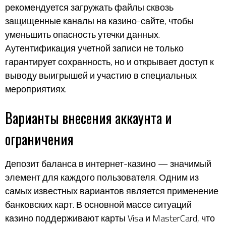
рекомендуется загружать файлы сквозь
защищенные каналы на казино-сайте, чтобы
уменьшить опасность утечки данных.
Аутентификация учетной записи не только
гарантирует сохранность, но и открывает доступ к
выводу выигрышей и участию в специальных
мероприятиях.
Варианты внесения аккаунта и
ограничения
Депозит баланса в интернет-казино — значимый
элемент для каждого пользователя. Одним из
самых известных вариантов является применение
банковских карт. В основной массе ситуаций
казино поддерживают карты Visa и MasterCard, что