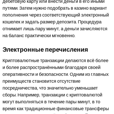
дебетовую карту или внести деньги в его иными
путями. Затем нужно подобрать в казино вариант
пополнения через соответствующий электронный
кошелек и задать размер депозита. Процедура
отнимает лишь пару минут, а деньги зачисляются
на баланс практически мгновенно.
Электронные перечисления
Криптовалютные транзакции делаются всё более
и более распространёнными благодаря своей
оперативности и безопасности. Одним из главных
преимуществ становится отсутствие
посредничества, что значительно уменьшает
сборы. Например, транзакции с криптовалютой
могут выполняться в течение пары минут, в то
время как традиционные финансовые трансферы