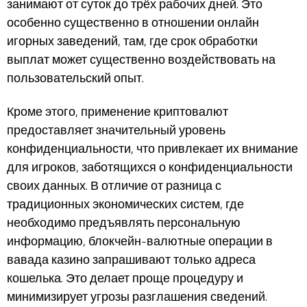
занимают от суток до трёх рабочих дней. Это
особенно существенно в отношении онлайн
игорных заведений, там, где срок обработки
выплат может существенно воздействовать на
пользовательский опыт.
Кроме этого, применение криптовалют
предоставляет значительный уровень
конфиденциальности, что привлекает их внимание
для игроков, заботящихся о конфиденциальности
своих данных. В отличие от разница с
традиционных экономических систем, где
необходимо предъявлять персональную
информацию, блокчейн-валютные операции в
вавада казино запрашивают только адреса
кошелька. Это делает проще процедуру и
минимизирует угрозы разглашения сведений.