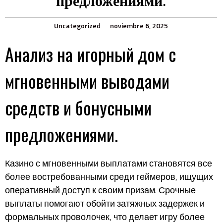
предложениями.
Uncategorized
noviembre 6, 2025
Анализ на игорный дом с
мгновенными выводами
средств и бонусными
предложениями.
Казино с мгновенными выплатами становятся все
более востребованными среди геймеров, ищущих
оперативный доступ к своим призам. Срочные
выплаты помогают обойти затяжных задержек и
формальных проволочек, что делает игру более