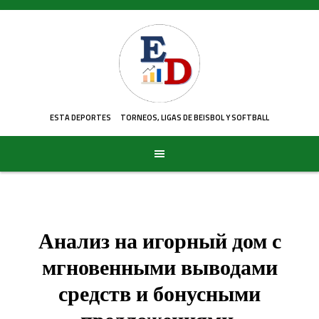
Skip
to
content
ESTA DEPORTES
TORNEOS, LIGAS DE BEISBOL Y SOFTBALL
Анализ на игорный дом с
мгновенными выводами
средств и бонусными