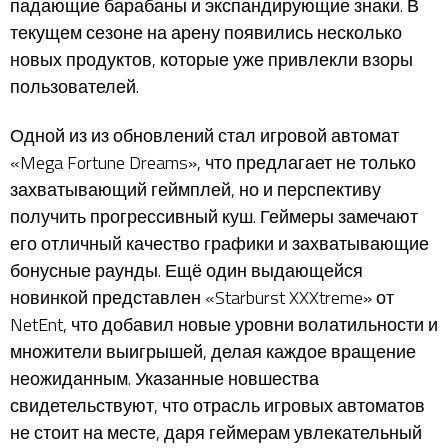
падающие барабаны и экспандирующие знаки. В
текущем сезоне на арену появились несколько
новых продуктов, которые уже привлекли взоры
пользователей.
Одной из из обновлений стал игровой автомат
«Mega Fortune Dreams», что предлагает не только
захватывающий геймплей, но и перспективу
получить прогрессивный куш. Геймеры замечают
его отличный качество графики и захватывающие
бонусные раунды. Ещё один выдающейся
новинкой представлен «Starburst XXXtreme» от
NetEnt, что добавил новые уровни волатильности и
множители выигрышей, делая каждое вращение
неожиданным. Указанные новшества
свидетельствуют, что отрасль игровых автоматов
не стоит на месте, даря геймерам увлекательный