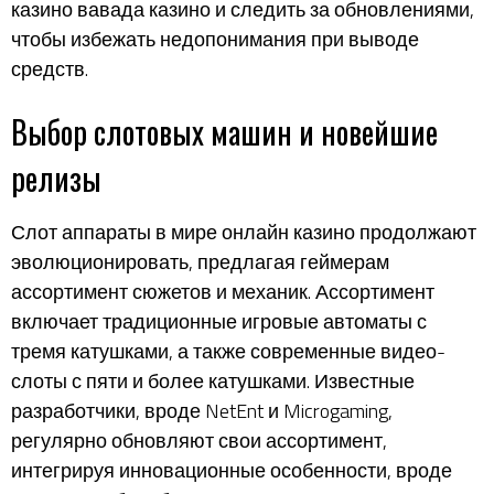
казино вавада казино и следить за обновлениями,
чтобы избежать недопонимания при выводе
средств.
Выбор слотовых машин и новейшие
релизы
Слот аппараты в мире онлайн казино продолжают
эволюционировать, предлагая геймерам
ассортимент сюжетов и механик. Ассортимент
включает традиционные игровые автоматы с
тремя катушками, а также современные видео-
слоты с пяти и более катушками. Известные
разработчики, вроде NetEnt и Microgaming,
регулярно обновляют свои ассортимент,
интегрируя инновационные особенности, вроде