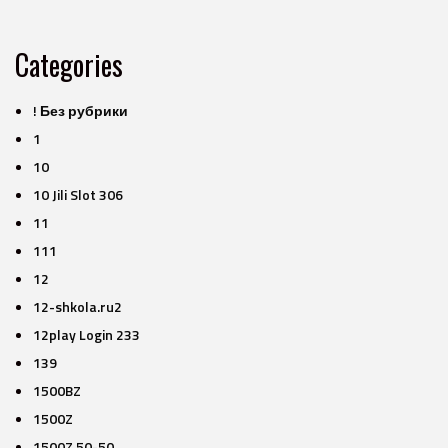
Categories
! Без рубрики
1
10
10 Jili Slot 306
11
111
12
12-shkola.ru2
12play Login 233
139
1500BZ
1500Z
1500Z 50-50