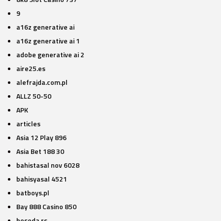
9
a16z generative ai
a16z generative ai 1
adobe generative ai 2
aire25.es
alefrajda.com.pl
ALLZ 50-50
APK
articles
Asia 12 Play 896
Asia Bet 188 30
bahistasal nov 6028
bahisyasal 4521
batboys.pl
Bay 888 Casino 850
beseda.rs