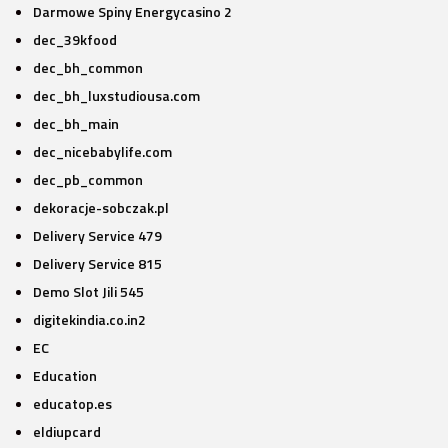
Darmowe Spiny Energycasino 2
dec_39kfood
dec_bh_common
dec_bh_luxstudiousa.com
dec_bh_main
dec_nicebabylife.com
dec_pb_common
dekoracje-sobczak.pl
Delivery Service 479
Delivery Service 815
Demo Slot Jili 545
digitekindia.co.in2
EC
Education
educatop.es
eldiupcard