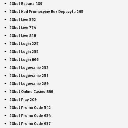
20bet Espana 409
20bet Kod Promocyjny Bez Depozytu 295
20bet Live 362
20bet Live 774
20bet Live 818
20bet Login 225
20bet Login 235
20bet Login 866
20bet Logowanie 232
20bet Logowanie 251
20bet Logowanie 289
20bet Online Casino 886
20bet Play 209
20bet Promo Code 542
20bet Promo Code 634
20bet Promo Code 637