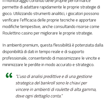
Il monitoraggio continuo delle proprie performance
permette di adattare rapidamente le proprie strategie di
gioco. Utilizzando strumenti analitici, i giocatori possono
verificare l’efficacia delle proprie tecniche e apportare
modifiche tempestive, anche consultando risorse come
Roulettino casino
per migliorare le proprie strategie.
In ambienti premium, questa flessibilità è potenziata dalla
disponibilità di dati in tempo reale e di supporto
professionale, consentendo di massimizzare le vincite e
minimizzare le perdite in modo accurato e strategico.
“L’uso di analisi predittive e di una gestione
strategica del bankroll sono le chiavi per
vincere in ambienti di roulette di alta gamma,
dove ogni dettaglio conta.”