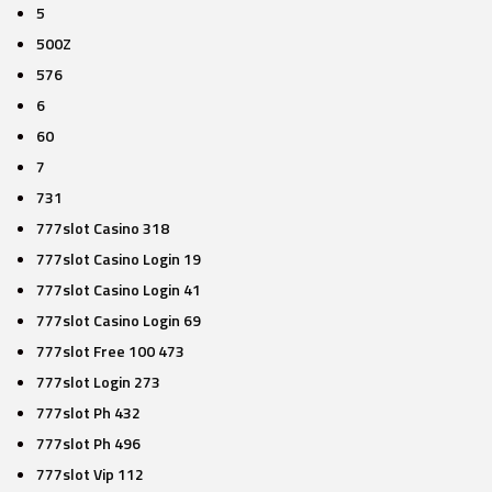
5
500Z
576
6
60
7
731
777slot Casino 318
777slot Casino Login 19
777slot Casino Login 41
777slot Casino Login 69
777slot Free 100 473
777slot Login 273
777slot Ph 432
777slot Ph 496
777slot Vip 112