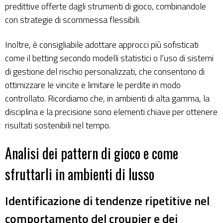
predittive offerte dagli strumenti di gioco, combinandole
con strategie di scommessa flessibili.
Inoltre, è consigliabile adottare approcci più sofisticati
come il betting secondo modelli statistici o l’uso di sistemi
di gestione del rischio personalizzati, che consentono di
ottimizzare le vincite e limitare le perdite in modo
controllato. Ricordiamo che, in ambienti di alta gamma, la
disciplina e la precisione sono elementi chiave per ottenere
risultati sostenibili nel tempo.
Analisi dei pattern di gioco e come
sfruttarli in ambienti di lusso
Identificazione di tendenze ripetitive nel
comportamento del croupier e dei