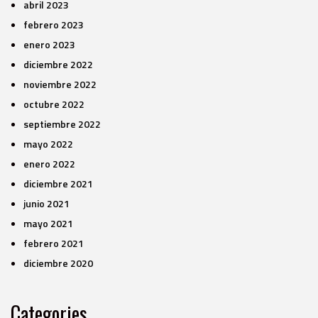
abril 2023
febrero 2023
enero 2023
diciembre 2022
noviembre 2022
octubre 2022
septiembre 2022
mayo 2022
enero 2022
diciembre 2021
junio 2021
mayo 2021
febrero 2021
diciembre 2020
Categories