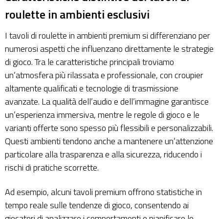
roulette in ambienti esclusivi
I tavoli di roulette in ambienti premium si differenziano per
numerosi aspetti che influenzano direttamente le strategie
di gioco. Tra le caratteristiche principali troviamo
un’atmosfera più rilassata e professionale, con croupier
altamente qualificati e tecnologie di trasmissione
avanzate. La qualità dell’audio e dell’immagine garantisce
un’esperienza immersiva, mentre le regole di gioco e le
varianti offerte sono spesso più flessibili e personalizzabili.
Questi ambienti tendono anche a mantenere un’attenzione
particolare alla trasparenza e alla sicurezza, riducendo i
rischi di pratiche scorrette.
Ad esempio, alcuni tavoli premium offrono statistiche in
tempo reale sulle tendenze di gioco, consentendo ai
giocatori di analizzare i comportamenti e pianificare le