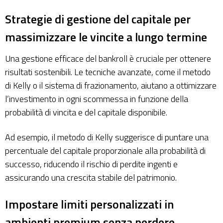
Strategie di gestione del capitale per
massimizzare le vincite a lungo termine
Una gestione efficace del bankroll è cruciale per ottenere
risultati sostenibili. Le tecniche avanzate, come il metodo
di Kelly o il sistema di frazionamento, aiutano a ottimizzare
l’investimento in ogni scommessa in funzione della
probabilità di vincita e del capitale disponibile.
Ad esempio, il metodo di Kelly suggerisce di puntare una
percentuale del capitale proporzionale alla probabilità di
successo, riducendo il rischio di perdite ingenti e
assicurando una crescita stabile del patrimonio.
Impostare limiti personalizzati in
ambienti premium senza perdere