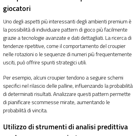
giocatori
Uno degli aspetti più interessanti degli ambienti premium è
la possibilità di individuare pattern di gioco più facilmente
grazie a tecnologie avanzate e dati dettagliati. La ricerca di
tendenze ripetitive, come il comportamento del croupier
nelle rotazioni o le sequenze di numeri più frequentemente
usciti, può offrire spunti strategici utili.
Per esempio, alcuni croupier tendono a seguire schemi
specifici nel rilascio delle palline, influenzando la probabilità
di determinati risultati. Analizzare questi pattern permette
di pianificare scommesse mirate, aumentando le
probabilità di vincita.
Utilizzo di strumenti di analisi predittiva