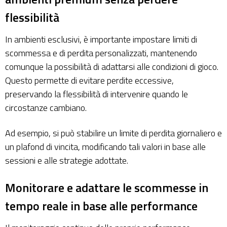
flessibilità
In ambienti esclusivi, è importante impostare limiti di
scommessa e di perdita personalizzati, mantenendo
comunque la possibilità di adattarsi alle condizioni di gioco.
Questo permette di evitare perdite eccessive,
preservando la flessibilità di intervenire quando le
circostanze cambiano.
Ad esempio, si può stabilire un limite di perdita giornaliero e
un plafond di vincita, modificando tali valori in base alle
sessioni e alle strategie adottate.
Monitorare e adattare le scommesse in
tempo reale in base alle performance