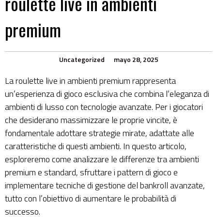
roulette live in ambienti
premium
Uncategorized
mayo 28, 2025
La roulette live in ambienti premium rappresenta
un’esperienza di gioco esclusiva che combina l’eleganza di
ambienti di lusso con tecnologie avanzate. Per i giocatori
che desiderano massimizzare le proprie vincite, è
fondamentale adottare strategie mirate, adattate alle
caratteristiche di questi ambienti. In questo articolo,
esploreremo come analizzare le differenze tra ambienti
premium e standard, sfruttare i pattern di gioco e
implementare tecniche di gestione del bankroll avanzate,
tutto con l’obiettivo di aumentare le probabilità di
successo.