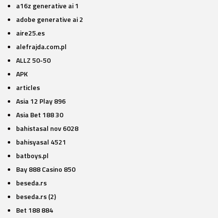
a16z generative ai 1
adobe generative ai 2
aire25.es
alefrajda.com.pl
ALLZ 50-50
APK
articles
Asia 12 Play 896
Asia Bet 188 30
bahistasal nov 6028
bahisyasal 4521
batboys.pl
Bay 888 Casino 850
beseda.rs
beseda.rs (2)
Bet 188 884