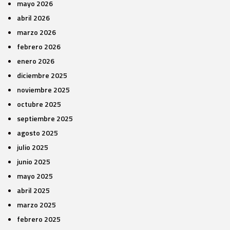
mayo 2026
abril 2026
marzo 2026
febrero 2026
enero 2026
diciembre 2025
noviembre 2025
octubre 2025
septiembre 2025
agosto 2025
julio 2025
junio 2025
mayo 2025
abril 2025
marzo 2025
febrero 2025