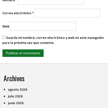
Correo electrónico
*
Web
Guarda mi nombre, correo electrónico y web en este navegador
para la próxima vez que comente.
Archives
agosto 2026
julio 2026
junio 2026