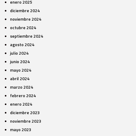
enero 2025
diciembre 2024
noviembre 2024
octubre 2024
septiembre 2024
agosto 2024
julio 2024
junio 2024
mayo 2024
abril 2024
marzo 2024
febrero 2024
enero 2024
diciembre 2023
noviembre 2023
mayo 2023