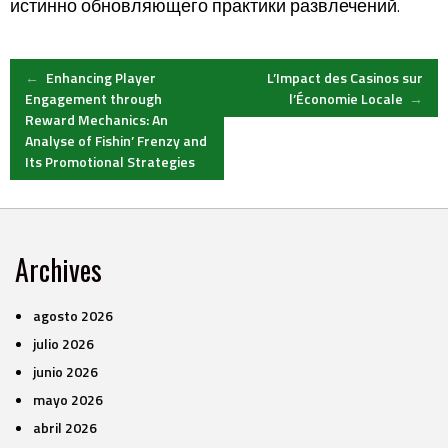
истинно обновляющего практики развлечений.
Post
←
Enhancing Player
L’Impact des Casinos sur
Engagement through
l’Économie Locale
→
Reward Mechanics: An
navigation
Analyse of Fishin’ Frenzy and
Its Promotional Strategies
Archives
agosto 2026
julio 2026
junio 2026
mayo 2026
abril 2026