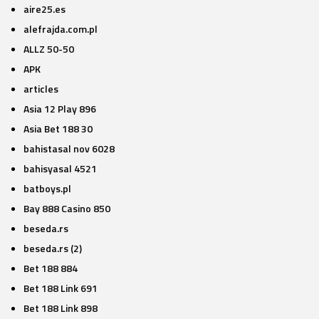
aire25.es
alefrajda.com.pl
ALLZ 50-50
APK
articles
Asia 12 Play 896
Asia Bet 188 30
bahistasal nov 6028
bahisyasal 4521
batboys.pl
Bay 888 Casino 850
beseda.rs
beseda.rs (2)
Bet 188 884
Bet 188 Link 691
Bet 188 Link 898